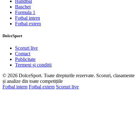
Handbal
Baschet
Formula 1
Fotbal intern
Fotbal extern
DolceSport
Scoruri live
Contact
Câteva cookies pentru o experiență mai
Publicitate
bună
Termeni și condiții
Folosim cookies necesare pentru funcționarea site-ului.
© 2026 DolceSport. Toate drepturile rezervate.
Scoruri, clasamente
Cu acordul tău, activăm și statistici anonime și
și analize din toate competițiile
publicitate personalizată. Detalii în
politica de cookies
.
Fotbal intern
Fotbal extern
Scoruri live
Personalizează
Refuz toate
Accept toate