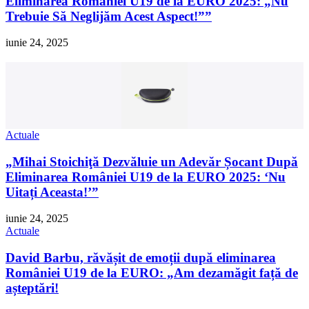
Eliminarea României U19 de la EURO 2025: „Nu
Trebuie Să Neglijăm Acest Aspect!””
iunie 24, 2025
Etui rigid Ochelari de Soare Case 560 Negru/ Verde
Copii
29,99 lei
Cumpara
Actuale
„Mihai Stoichiţă Dezvăluie un Adevăr Șocant După
Eliminarea României U19 de la EURO 2025: ‘Nu
Uitați Aceasta!’”
iunie 24, 2025
Actuale
David Barbu, răvășit de emoții după eliminarea
României U19 de la EURO: „Am dezamăgit față de
așteptări!