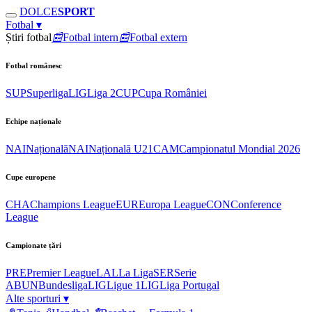
DOLCE
SPORT
Fotbal
▾
Știri fotbal
📰
Fotbal intern
📰
Fotbal extern
Fotbal românesc
SUP
Superliga
LIG
Liga 2
CUP
Cupa României
Echipe naționale
NAI
Națională
NAI
Națională U21
CAM
Campionatul Mondial 2026
Cupe europene
CHA
Champions League
EUR
Europa League
CON
Conference
League
Campionate țări
PRE
Premier League
LAL
La Liga
SER
Serie
A
BUN
Bundesliga
LIG
Ligue 1
LIG
Liga Portugal
Alte sporturi
▾