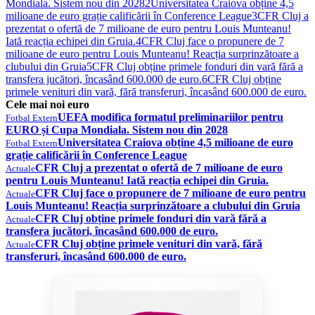
Mondiala. Sistem nou din 2028
2
Universitatea Craiova obține 4,5
milioane de euro grație calificării în Conference League
3
CFR Cluj a
prezentat o ofertă de 7 milioane de euro pentru Louis Munteanu!
Iată reacția echipei din Gruia.
4
CFR Cluj face o propunere de 7
milioane de euro pentru Louis Munteanu! Reacția surprinzătoare a
clubului din Gruia
5
CFR Cluj obține primele fonduri din vară fără a
transfera jucători, încasând 600.000 de euro.
6
CFR Cluj obține
primele venituri din vară, fără transferuri, încasând 600.000 de euro.
Cele mai noi euro
UEFA modifica formatul preliminariilor pentru
Fotbal Extern
EURO și Cupa Mondiala. Sistem nou din 2028
Universitatea Craiova obține 4,5 milioane de euro
Fotbal Extern
grație calificării în Conference League
CFR Cluj a prezentat o ofertă de 7 milioane de euro
Actuale
pentru Louis Munteanu! Iată reacția echipei din Gruia.
CFR Cluj face o propunere de 7 milioane de euro pentru
Actuale
Louis Munteanu! Reacția surprinzătoare a clubului din Gruia
CFR Cluj obține primele fonduri din vară fără a
Actuale
transfera jucători, încasând 600.000 de euro.
CFR Cluj obține primele venituri din vară, fără
Actuale
transferuri, încasând 600.000 de euro.