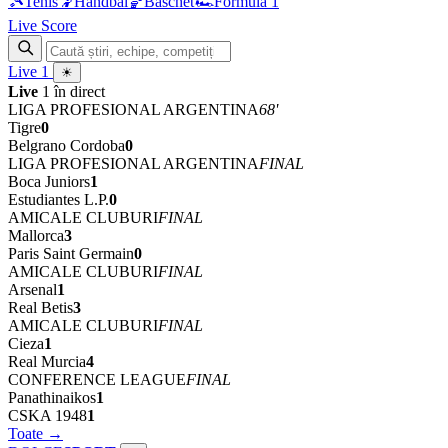
🎾
Tenis
🤾
Handbal
🏀
Baschet
🏎
Formula 1
Live Score
Live
1
☀
Live
1 în direct
LIGA PROFESIONAL ARGENTINA
68'
Tigre
0
Belgrano Cordoba
0
LIGA PROFESIONAL ARGENTINA
FINAL
Boca Juniors
1
Estudiantes L.P.
0
AMICALE CLUBURI
FINAL
Mallorca
3
Paris Saint Germain
0
AMICALE CLUBURI
FINAL
Arsenal
1
Real Betis
3
AMICALE CLUBURI
FINAL
Cieza
1
Real Murcia
4
CONFERENCE LEAGUE
FINAL
Panathinaikos
1
CSKA 1948
1
Toate →