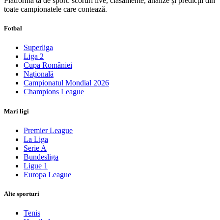
Platforma ta de sport: scoruri live, clasamente, analize și predicții din
toate campionatele care contează.
Fotbal
Superliga
Liga 2
Cupa României
Națională
Campionatul Mondial 2026
Champions League
Mari ligi
Premier League
La Liga
Serie A
Bundesliga
Ligue 1
Europa League
Alte sporturi
Tenis