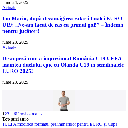
iunie 24, 2025
Actuale
Ion Marin, după dezamăgirea ratării finalei EURO
U19: „Ne-am făcut de râs cu primul gol!” – Îndemn
pentru jucători!
iunie 23, 2025
Actuale
Descoperă cum a impresionat România U19 UEFA
înaintea duelului epic cu Olanda U19 în semifinalele
EURO 2025!
iunie 23, 2025
Tricou Slim 500 Fitness Gri Bărbați
44,99 lei
Cumpara
1
2
3
…
6
Următoarea →
Top știri euro
1
UEFA modifica formatul preliminariilor pentru EURO și Cupa