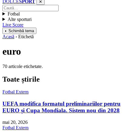
DOLCE
SPORT
✕
Fotbal
Alte sporturi
Live Score
◐ Schimbă tema
Acasă
› Etichetă
euro
70 articole etichetate.
Toate știrile
Fotbal Extern
UEFA modifica formatul preliminariilor pentru
EURO și Cupa Mondiala. Sistem nou din 2028
mai 20, 2026
Fotbal Extern