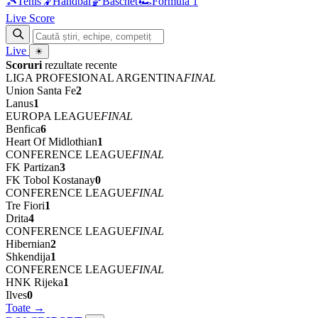
🎾
Tenis
🤾
Handbal
🏀
Baschet
🏎
Formula 1
Live Score
Live
☀
Scoruri
rezultate recente
LIGA PROFESIONAL ARGENTINA
FINAL
Union Santa Fe
2
Lanus
1
EUROPA LEAGUE
FINAL
Benfica
6
Heart Of Midlothian
1
CONFERENCE LEAGUE
FINAL
FK Partizan
3
FK Tobol Kostanay
0
CONFERENCE LEAGUE
FINAL
Tre Fiori
1
Drita
4
CONFERENCE LEAGUE
FINAL
Hibernian
2
Shkendija
1
CONFERENCE LEAGUE
FINAL
HNK Rijeka
1
Ilves
0
Toate →