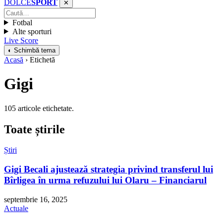
DOLCE
SPORT
✕
Fotbal
Alte sporturi
Live Score
◐ Schimbă tema
Acasă
› Etichetă
Gigi
105 articole etichetate.
Toate știrile
Știri
Gigi Becali ajustează strategia privind transferul lui
Bîrligea în urma refuzului lui Olaru – Financiarul
septembrie 16, 2025
Actuale