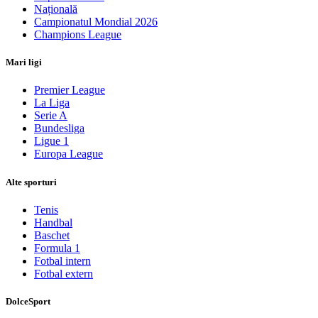
Națională
Campionatul Mondial 2026
Champions League
Mari ligi
Premier League
La Liga
Serie A
Bundesliga
Ligue 1
Europa League
Alte sporturi
Tenis
Handbal
Baschet
Formula 1
Fotbal intern
Fotbal extern
DolceSport