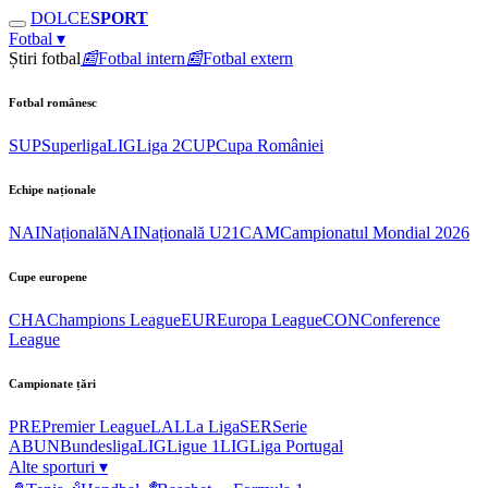
DOLCE
SPORT
Fotbal
▾
Știri fotbal
📰
Fotbal intern
📰
Fotbal extern
Fotbal românesc
SUP
Superliga
LIG
Liga 2
CUP
Cupa României
Echipe naționale
NAI
Națională
NAI
Națională U21
CAM
Campionatul Mondial 2026
Cupe europene
CHA
Champions League
EUR
Europa League
CON
Conference
League
Campionate țări
PRE
Premier League
LAL
La Liga
SER
Serie
A
BUN
Bundesliga
LIG
Ligue 1
LIG
Liga Portugal
Alte sporturi
▾