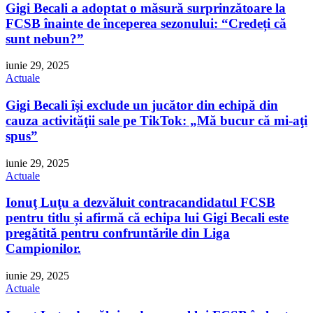
Gigi Becali a adoptat o măsură surprinzătoare la
FCSB înainte de începerea sezonului: “Credeți că
sunt nebun?”
iunie 29, 2025
Actuale
Gigi Becali îşi exclude un jucător din echipă din
cauza activităţii sale pe TikTok: „Mă bucur că mi-aţi
spus”
iunie 29, 2025
Actuale
Ionuţ Luţu a dezvăluit contracandidatul FCSB
pentru titlu și afirmă că echipa lui Gigi Becali este
pregătită pentru confruntările din Liga
Campionilor.
iunie 29, 2025
Actuale