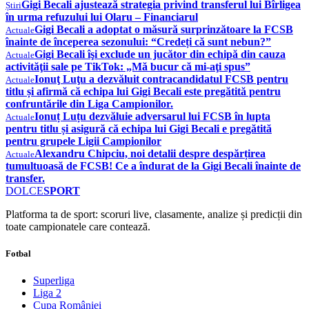
Gigi Becali ajustează strategia privind transferul lui Bîrligea
Știri
în urma refuzului lui Olaru – Financiarul
Gigi Becali a adoptat o măsură surprinzătoare la FCSB
Actuale
înainte de începerea sezonului: “Credeți că sunt nebun?”
Gigi Becali îşi exclude un jucător din echipă din cauza
Actuale
activităţii sale pe TikTok: „Mă bucur că mi-aţi spus”
Ionuţ Luţu a dezvăluit contracandidatul FCSB pentru
Actuale
titlu și afirmă că echipa lui Gigi Becali este pregătită pentru
confruntările din Liga Campionilor.
Ionuț Luțu dezvăluie adversarul lui FCSB în lupta
Actuale
pentru titlu și asigură că echipa lui Gigi Becali e pregătită
pentru grupele Ligii Campionilor
Alexandru Chipciu, noi detalii despre despărțirea
Actuale
tumultuoasă de FCSB! Ce a îndurat de la Gigi Becali înainte de
transfer.
DOLCE
SPORT
Platforma ta de sport: scoruri live, clasamente, analize și predicții din
toate campionatele care contează.
Fotbal
Superliga
Liga 2
Cupa României