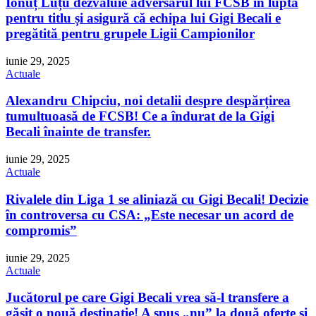
Ionuț Luțu dezvăluie adversarul lui FCSB în lupta
pentru titlu și asigură că echipa lui Gigi Becali e
pregătită pentru grupele Ligii Campionilor
iunie 29, 2025
Actuale
Alexandru Chipciu, noi detalii despre despărțirea
tumultuoasă de FCSB! Ce a îndurat de la Gigi
Becali înainte de transfer.
iunie 29, 2025
Actuale
Rivalele din Liga 1 se aliniază cu Gigi Becali! Decizie
în controversa cu CSA: „Este necesar un acord de
compromis”
iunie 29, 2025
Actuale
Jucătorul pe care Gigi Becali vrea să-l transfere a
găsit o nouă destinație! A spus „nu” la două oferte și