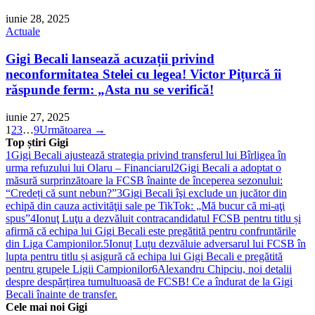
iunie 28, 2025
Actuale
Gigi Becali lansează acuzații privind
neconformitatea Stelei cu legea! Victor Pițurcă îi
răspunde ferm: „Asta nu se verifică!
iunie 27, 2025
1
2
3
…
9
Următoarea →
Top știri Gigi
1
Gigi Becali ajustează strategia privind transferul lui Bîrligea în
urma refuzului lui Olaru – Financiarul
2
Gigi Becali a adoptat o
măsură surprinzătoare la FCSB înainte de începerea sezonului:
“Credeți că sunt nebun?”
3
Gigi Becali îşi exclude un jucător din
echipă din cauza activităţii sale pe TikTok: „Mă bucur că mi-aţi
spus”
4
Ionuţ Luţu a dezvăluit contracandidatul FCSB pentru titlu și
afirmă că echipa lui Gigi Becali este pregătită pentru confruntările
din Liga Campionilor.
5
Ionuț Luțu dezvăluie adversarul lui FCSB în
lupta pentru titlu și asigură că echipa lui Gigi Becali e pregătită
pentru grupele Ligii Campionilor
6
Alexandru Chipciu, noi detalii
despre despărțirea tumultuoasă de FCSB! Ce a îndurat de la Gigi
Becali înainte de transfer.
Cele mai noi Gigi