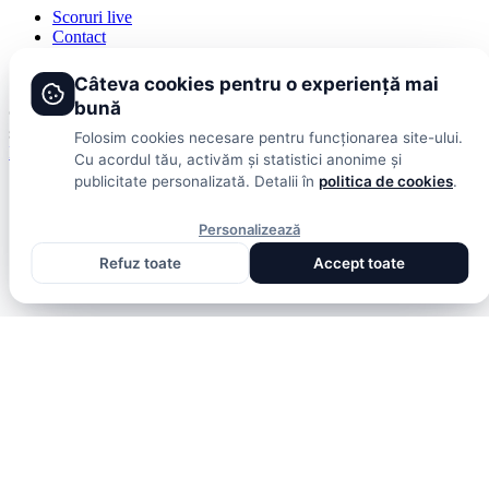
Scoruri live
Contact
Publicitate
Termeni și condiții
Câteva cookies pentru o experiență mai
bună
© 2026 DolceSport. Toate drepturile rezervate.
Scoruri, clasamente
și analize din toate competițiile
Folosim cookies necesare pentru funcționarea site-ului.
Fotbal intern
Fotbal extern
Scoruri live
Cu acordul tău, activăm și statistici anonime și
publicitate personalizată. Detalii în
politica de cookies
.
Personalizează
Refuz toate
Accept toate