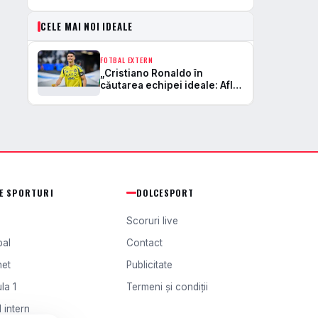
CELE MAI NOI IDEALE
FOTBAL EXTERN
„Cristiano Ronaldo în
căutarea echipei ideale: Află
pe ce club ar putea semna
superstarul lusitan!”
TE SPORTURI
DOLCESPORT
Scoruri live
bal
Contact
het
Publicitate
la 1
Termeni și condiții
 intern