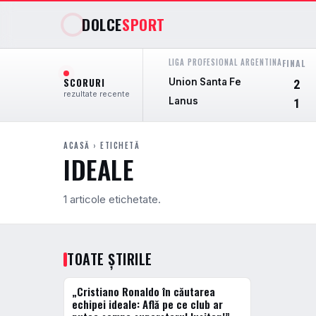
DOLCE
SPORT
LIGA PROFESIONAL ARGENTINA
FINAL
SCORURI
Union Santa Fe
2
rezultate recente
Lanus
1
ACASĂ
› ETICHETĂ
IDEALE
1 articole etichetate.
TOATE ȘTIRILE
„Cristiano Ronaldo în căutarea
FOTBAL EXTERN
echipei ideale: Află pe ce club ar