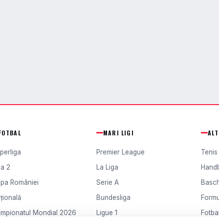
FOTBAL
MARI LIGI
AL
perliga
Premier League
Tenis
ga 2
La Liga
Hand
pa României
Serie A
Basc
țională
Bundesliga
Formu
mpionatul Mondial 2026
Ligue 1
Fotbal