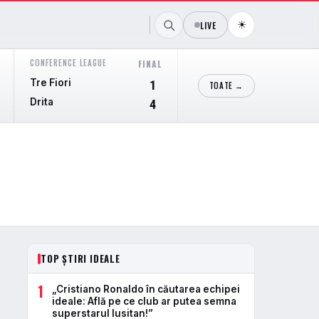
☀
LIVE
CONFERENCE LEAGUE
CONFERENCE LEAGUE
FINAL
FIN
Tre Fiori
Hibernian
1
TOATE →
Drita
Shkendija
4
TOP ȘTIRI IDEALE
1
„Cristiano Ronaldo în căutarea echipei
ideale: Află pe ce club ar putea semna
superstarul lusitan!”