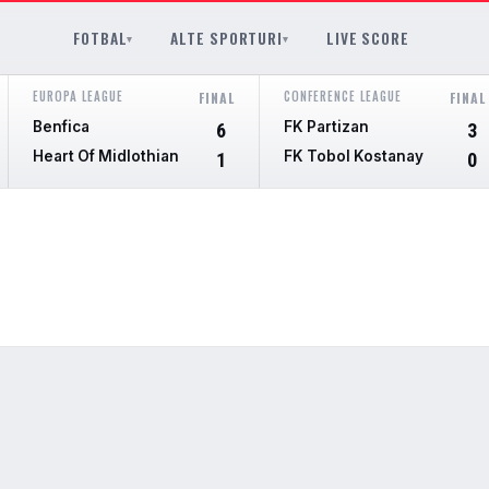
FOTBAL
ALTE SPORTURI
LIVE SCORE
▾
▾
EUROPA LEAGUE
CONFERENCE LEAGUE
FINAL
FINAL
Benfica
FK Partizan
6
3
Heart Of Midlothian
FK Tobol Kostanay
1
0