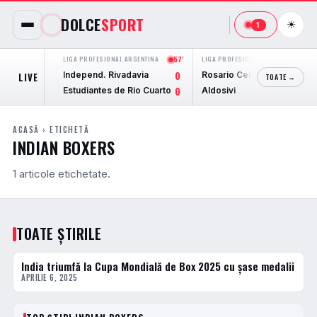
DOLCE
SPORT
☀
1
LIGA PROFESIONAL ARGENTINA
57'
LIGA PROFESIONAL ARGENTINA
FINAL
Independ. Rivadavia
Rosario Central
LIVE
0
2
TOATE →
Estudiantes de Rio Cuarto
Aldosivi
0
1
ACASĂ
› ETICHETĂ
INDIAN BOXERS
1 articole etichetate.
TOATE ȘTIRILE
India triumfă la Cupa Mondială de Box 2025 cu șase medalii
ACTUALE
APRILIE 6, 2025