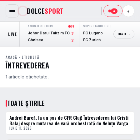
DOLCE
SPORT
◐
4
AMICALE CLUBURI
69'
SUPER LEAGUE ELVEȚIA
71'
ERED
Johor Darul Takzim FC
FC Lugano
PEC
LIVE
2
3
TOATE →
Chelsea
FC Zurich
Aja
2
0
ACASĂ
› ETICHETĂ
ÎNTREVEDEREA
1 articole etichetate.
TOATE ȘTIRILE
Andrei Burcă, la un pas de CFR Cluj! Întrevederea lui Cristi
ACTUALE
Balaj despre mutarea de vară orchestrată de Neluțu Varga
IUNIE 11, 2025