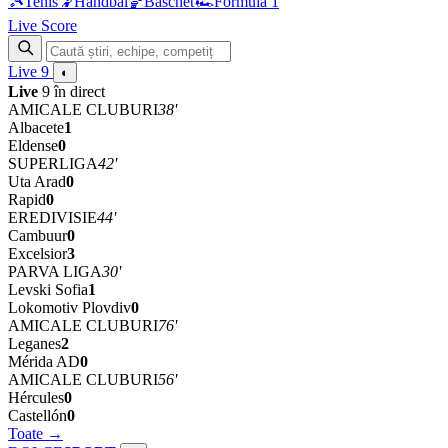
🎾
Tenis
🤾
Handbal
🏀
Baschet
🏎
Formula 1
Live Score
Live
9
◐
Live
9 în direct
AMICALE CLUBURI
38'
Albacete
1
Eldense
0
SUPERLIGA
42'
Uta Arad
0
Rapid
0
EREDIVISIE
44'
Cambuur
0
Excelsior
3
PARVA LIGA
30'
Levski Sofia
1
Lokomotiv Plovdiv
0
AMICALE CLUBURI
76'
Leganes
2
Mérida AD
0
AMICALE CLUBURI
56'
Hércules
0
Castellón
0
Toate →