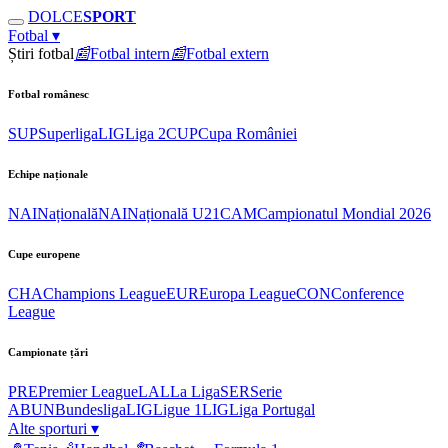
DOLCE
SPORT
Fotbal
▾
Știri fotbal
📰
Fotbal intern
📰
Fotbal extern
Fotbal românesc
SUP
Superliga
LIG
Liga 2
CUP
Cupa României
Echipe naționale
NAI
Națională
NAI
Națională U21
CAM
Campionatul Mondial 2026
Cupe europene
CHA
Champions League
EUR
Europa League
CON
Conference
League
Campionate țări
PRE
Premier League
LAL
La Liga
SER
Serie
A
BUN
Bundesliga
LIG
Ligue 1
LIG
Liga Portugal
Alte sporturi
▾