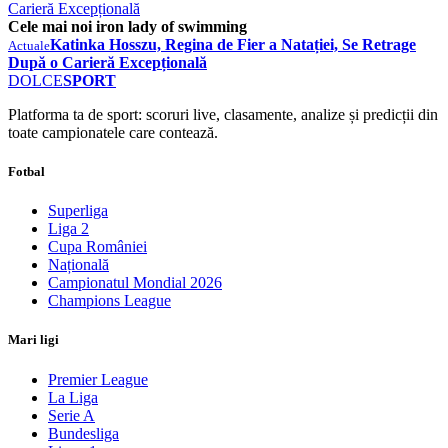
Carieră Excepțională
Cele mai noi iron lady of swimming
Katinka Hosszu, Regina de Fier a Natației, Se Retrage
Actuale
După o Carieră Excepțională
DOLCE
SPORT
Platforma ta de sport: scoruri live, clasamente, analize și predicții din
toate campionatele care contează.
Fotbal
Superliga
Liga 2
Cupa României
Națională
Campionatul Mondial 2026
Champions League
Mari ligi
Premier League
La Liga
Serie A
Bundesliga