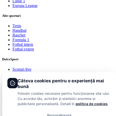
Ligue 1
Europa League
Alte sporturi
Tenis
Handbal
Baschet
Formula 1
Fotbal intern
Fotbal extern
DolceSport
Scoruri live
Contact
Publicitate
Câteva cookies pentru o experiență mai
Termeni și condiții
bună
© 2026 DolceSport. Toate drepturile rezervate.
Scoruri, clasamente
Folosim cookies necesare pentru funcționarea site-ului.
și analize din toate competițiile
Cu acordul tău, activăm și statistici anonime și
Fotbal intern
Fotbal extern
Scoruri live
publicitate personalizată. Detalii în
politica de cookies
.
Personalizează