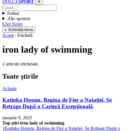
DOLCE
SPORT
✕
Fotbal
Alte sporturi
Live Score
◐ Schimbă tema
Acasă
› Etichetă
iron lady of swimming
1 articole etichetate.
Toate știrile
Actuale
Katinka Hosszu, Regina de Fier a Natației, Se
Retrage După o Carieră Excepțională
ianuarie 9, 2025
Top știri iron lady of swimming
1
Katinka Hosszu, Regina de Fier a Natației, Se Retrage După o