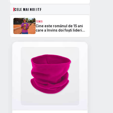
CELE MAI NOI ITF
TENIS
Cine este românul de 15 ani
care a învins doi foști lideri
europeni și a câștigat la
Skopje primul trofeu ITF