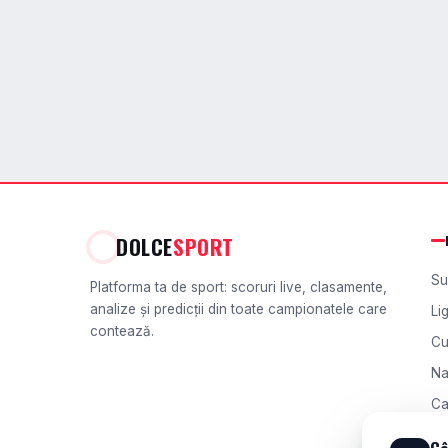
DOLCE
SPORT
Su
Platforma ta de sport: scoruri live, clasamente,
analize și predicții din toate campionatele care
Li
contează.
Cu
Na
Ca
Ch