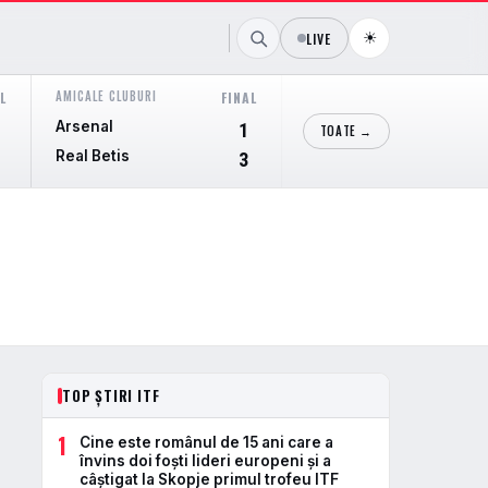
☀
LIVE
AMICALE CLUBURI
AMICALE CLUBURI
L
FINAL
FI
Arsenal
Cieza
1
TOATE →
Real Betis
Real Murcia
3
TOP ȘTIRI ITF
1
Cine este românul de 15 ani care a
învins doi foști lideri europeni și a
câștigat la Skopje primul trofeu ITF