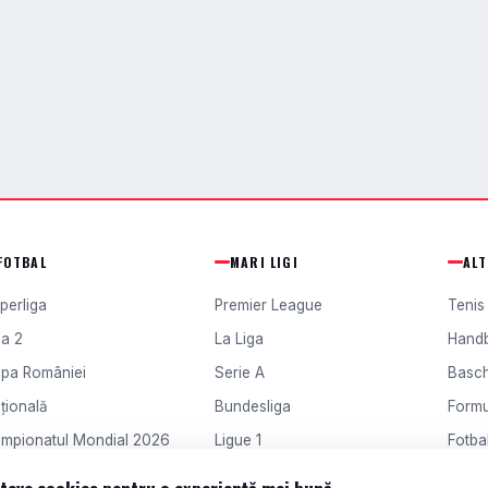
FOTBAL
MARI LIGI
AL
perliga
Premier League
Tenis
ga 2
La Liga
Hand
pa României
Serie A
Basc
țională
Bundesliga
Formu
mpionatul Mondial 2026
Ligue 1
Fotbal
ampions League
Europa League
Fotba