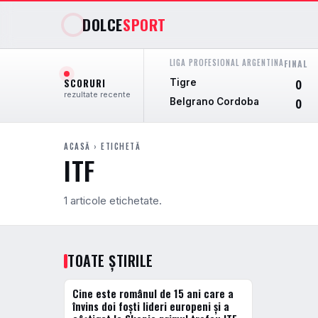
DOLCE
SPORT
LIGA PROFESIONAL ARGENTINA
FINAL
SCORURI
Tigre
0
rezultate recente
Belgrano Cordoba
0
ACASĂ
› ETICHETĂ
ITF
1 articole etichetate.
TOATE ȘTIRILE
Cine este românul de 15 ani care a
TENIS
învins doi foști lideri europeni și a