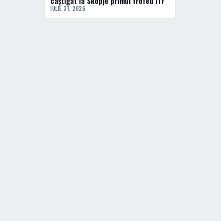
câștigat la Skopje primul trofeu ITF
IULIE 31, 2026