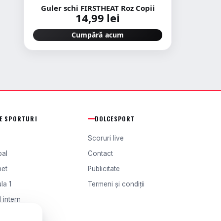
Guler schi FIRSTHEAT Roz Copii
14,99 lei
Cumpără acum
TE SPORTURI
DOLCESPORT
Scoruri live
bal
Contact
het
Publicitate
la 1
Termeni și condiții
 intern
l extern