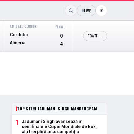
☀
LIVE
AMICALE CLUBURI
LIGA PROFESIONAL ARGENTINA
FINAL
FIN
Cordoba
Union Santa Fe
0
TOATE →
Almeria
Lanus
4
TOP ȘTIRI JADUMANI SINGH MANDENGBAM
1
Jadumani Singh avansează în
semifinalele Cupei Mondiale de Box,
alți trei părăsesc competiția