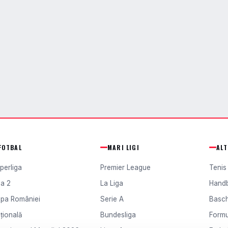
FOTBAL
MARI LIGI
AL
perliga
Premier League
Tenis
ga 2
La Liga
Hand
pa României
Serie A
Basc
țională
Bundesliga
Formu