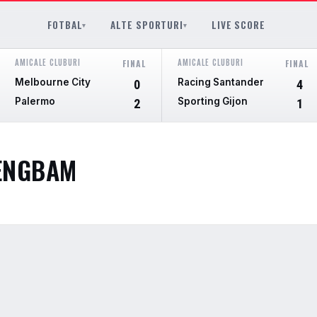
FOTBAL
ALTE SPORTURI
LIVE SCORE
▾
▾
AMICALE CLUBURI
AMICALE CLUBURI
FINAL
FINAL
Melbourne City
Racing Santander
0
4
Palermo
Sporting Gijon
2
1
ENGBAM