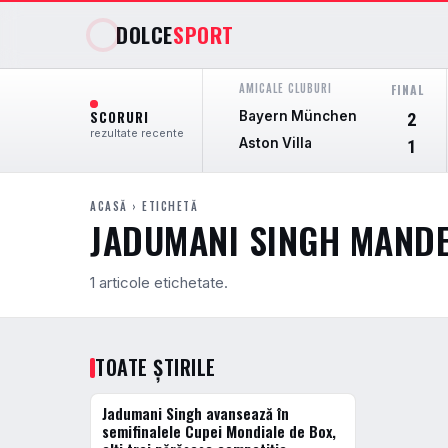
DOLCE
SPORT
AMICALE CLUBURI
FINAL
SCORURI
Bayern München
2
rezultate recente
Aston Villa
1
ACASĂ
› ETICHETĂ
JADUMANI SINGH MAND
1 articole etichetate.
TOATE ȘTIRILE
Jadumani Singh avansează în
ACTUALE
semifinalele Cupei Mondiale de Box,