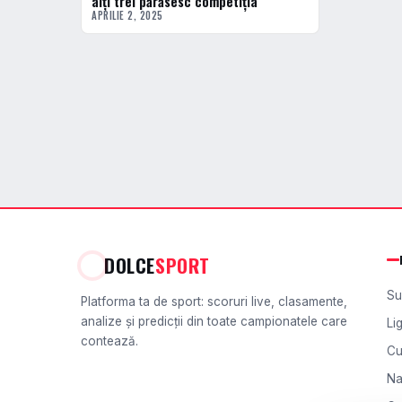
alți trei părăsesc competiția
APRILIE 2, 2025
DOLCE
SPORT
Su
Platforma ta de sport: scoruri live, clasamente,
analize și predicții din toate campionatele care
Li
contează.
Cu
Na