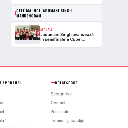
CELE MAI NOI JADUMANI SINGH
MANDENGBAM
ACTUALE
Jadumani Singh avansează
în semifinalele Cupei
Mondiale de Box, alți trei
părăsesc competiția
TE SPORTURI
DOLCESPORT
Scoruri live
bal
Contact
het
Publicitate
la 1
Termeni și condiții