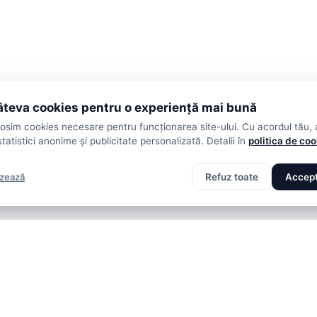
teva cookies pentru o experiență mai bună
losim cookies necesare pentru funcționarea site-ului. Cu acordul tău,
statistici anonime și publicitate personalizată. Detalii în
politica de co
izează
Refuz toate
Accept
analize din toate competițiile