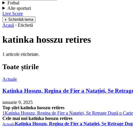
Fotbal
Alte sporturi
Live Score
◐ Schimbă tema
Acasă
› Etichetă
katinka hosszu retires
1 articole etichetate.
Toate știrile
Actuale
Katinka Hosszu, Regina de Fier a Natației, Se Retra
ianuarie 9, 2025
Top știri katinka hosszu retires
1
Katinka Hosszu, Regina de Fier a Natației, Se Retrage După o Carie
Cele mai noi katinka hosszu retires
Katinka Hosszu, Regina de Fier a Natației, Se Retrage Du
Actuale