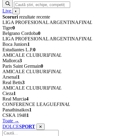
Live
◐
Scoruri
rezultate recente
LIGA PROFESIONAL ARGENTINA
FINAL
Tigre
0
Belgrano Cordoba
0
LIGA PROFESIONAL ARGENTINA
FINAL
Boca Juniors
1
Estudiantes L.P.
0
AMICALE CLUBURI
FINAL
Mallorca
3
Paris Saint Germain
0
AMICALE CLUBURI
FINAL
Arsenal
1
Real Betis
3
AMICALE CLUBURI
FINAL
Cieza
1
Real Murcia
4
CONFERENCE LEAGUE
FINAL
Panathinaikos
1
CSKA 1948
1
Toate →
DOLCE
SPORT
✕