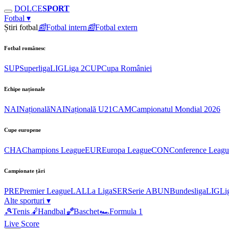
DOLCE
SPORT
Fotbal
▾
Știri fotbal
📰
Fotbal intern
📰
Fotbal extern
Fotbal românesc
SUP
Superliga
LIG
Liga 2
CUP
Cupa României
Echipe naționale
NAI
Națională
NAI
Națională U21
CAM
Campionatul Mondial 2026
Cupe europene
CHA
Champions League
EUR
Europa League
CON
Conference Leagu
Campionate țări
PRE
Premier League
LAL
La Liga
SER
Serie A
BUN
Bundesliga
LIG
Li
Alte sporturi
▾
🎾
Tenis
🤾
Handbal
🏀
Baschet
🏎
Formula 1
Live Score