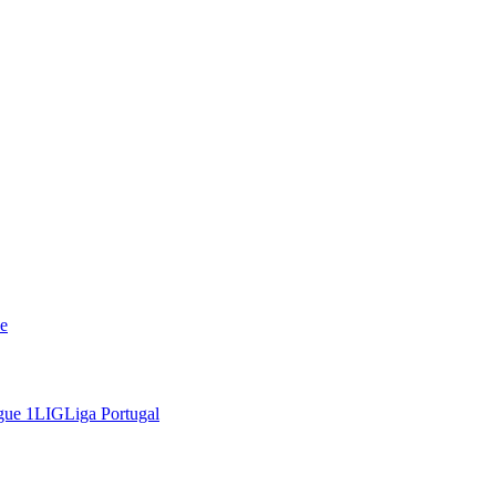
e
gue 1
LIG
Liga Portugal