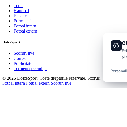
Tenis
Handbal
Baschet
Formula 1
Fotbal intern
Fotbal extern
DolceSport
Câ
Fo
Scoruri live
și 
Contact
Publicitate
Termeni și condiții
Personal
© 2026 DolceSport. Toate drepturile rezervate.
Scoruri, clasamente și 
Fotbal intern
Fotbal extern
Scoruri live