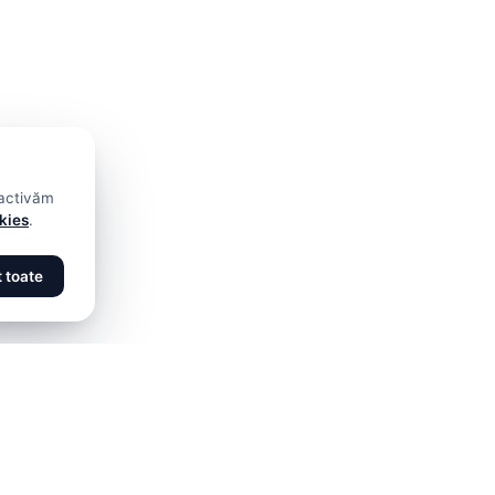
 activăm
okies
.
 toate