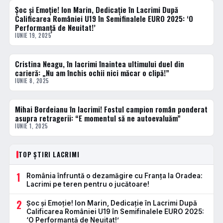
Șoc și Emoție! Ion Marin, Dedicație în Lacrimi După
ACTUALE
Calificarea României U19 în Semifinalele EURO 2025: ‘O
Performanță de Neuitat!’
IUNIE 19, 2025
Cristina Neagu, în lacrimi înaintea ultimului duel din
HANDBAL
carieră: „Nu am închis ochii nici măcar o clipă!”
IUNIE 8, 2025
Mihai Bordeianu în lacrimi! Fostul campion român ponderat
ACTUALE
asupra retragerii: “E momentul să ne autoevaluăm”
IUNIE 1, 2025
TOP ȘTIRI LACRIMI
1
România înfruntă o dezamăgire cu Franța la Oradea:
Lacrimi pe teren pentru o jucătoare!
2
Șoc și Emoție! Ion Marin, Dedicație în Lacrimi După
Calificarea României U19 în Semifinalele EURO 2025:
‘O Performanță de Neuitat!’