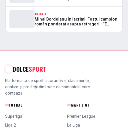
măcar o clipă!”
ACTUALE
Mihai Bordeianu în lacrimi! Fostul campion
român ponderat asupra retragerii: “E
momentul să ne autoevaluăm”
DOLCE
SPORT
Platforma ta de sport: scoruri live, clasamente,
analize și predicții din toate campionatele care
contează.
FOTBAL
MARI LIGI
Superliga
Premier League
Liga 2
La Liga