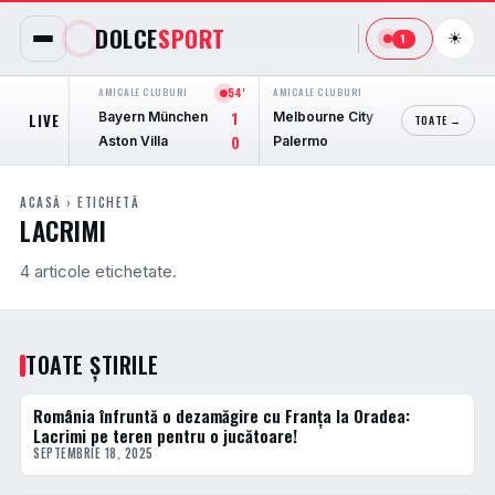
DOLCE
SPORT
☀
1
AMICALE CLUBURI
54'
AMICALE CLUBURI
FINAL
AMICALE 
Bayern München
Melbourne City
Racing
LIVE
1
0
TOATE →
Aston Villa
Palermo
Sportin
0
2
ACASĂ
› ETICHETĂ
LACRIMI
4 articole etichetate.
TOATE ȘTIRILE
România înfruntă o dezamăgire cu Franța la Oradea:
HANDBAL
Lacrimi pe teren pentru o jucătoare!
SEPTEMBRIE 18, 2025