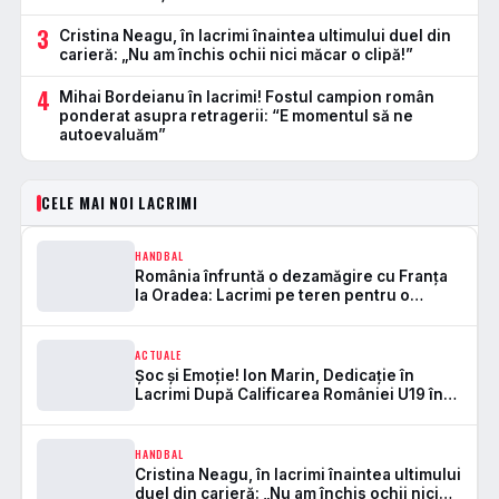
3
Cristina Neagu, în lacrimi înaintea ultimului duel din
carieră: „Nu am închis ochii nici măcar o clipă!”
4
Mihai Bordeianu în lacrimi! Fostul campion român
ponderat asupra retragerii: “E momentul să ne
autoevaluăm”
CELE MAI NOI LACRIMI
HANDBAL
România înfruntă o dezamăgire cu Franța
la Oradea: Lacrimi pe teren pentru o
jucătoare!
ACTUALE
Șoc și Emoție! Ion Marin, Dedicație în
Lacrimi După Calificarea României U19 în
Semifinalele EURO 2025: ‘O Performanță
de Neuitat!’
HANDBAL
Cristina Neagu, în lacrimi înaintea ultimului
duel din carieră: „Nu am închis ochii nici