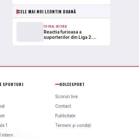
CELE MAI NOI LEONTIN DOANĂ
FOTBAL INTERN
Reactia furioasa a
suporterilor din Liga 2.
Fotbalistii sunt acuzati ca
pierd noptile la poker
TE SPORTURI
DOLCESPORT
Scoruri live
bal
Contact
het
Publicitate
la 1
Termeni și condiții
 intern