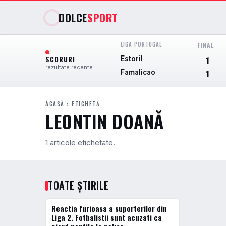
DOLCE
SPORT
LIGA PORTUGAL
FINAL
SCORURI
Estoril
1
rezultate recente
Famalicao
1
ACASĂ
› ETICHETĂ
LEONTIN DOANĂ
1 articole etichetate.
TOATE ȘTIRILE
Reactia furioasa a suporterilor din
FOTBAL INTERN
Liga 2. Fotbalistii sunt acuzati ca