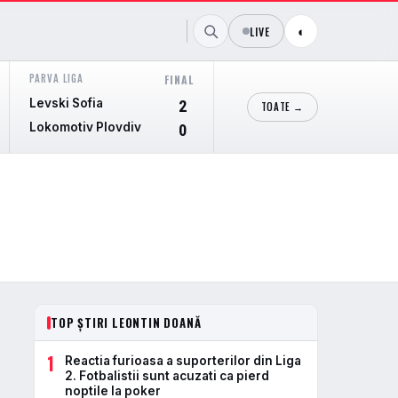
LIVE
◐
PARVA LIGA
AMICALE CLUBURI
FINAL
FINAL
Levski Sofia
Albacete
2
1
TOATE →
Lokomotiv Plovdiv
Eldense
0
0
TOP ȘTIRI LEONTIN DOANĂ
1
Reactia furioasa a suporterilor din Liga
2. Fotbalistii sunt acuzati ca pierd
noptile la poker