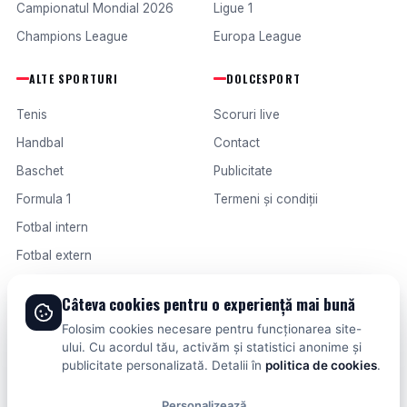
Campionatul Mondial 2026
Ligue 1
Champions League
Europa League
ALTE SPORTURI
DOLCESPORT
Tenis
Scoruri live
Handbal
Contact
Baschet
Publicitate
Formula 1
Termeni și condiții
Fotbal intern
Fotbal extern
Câteva cookies pentru o experiență mai bună
© 2026 DOLCESPORT. TOATE DREPTURILE REZERVATE.
Folosim cookies necesare pentru funcționarea site-
SCORURI, CLASAMENTE ȘI ANALIZE DIN TOATE COMPETIȚIILE
ului. Cu acordul tău, activăm și statistici anonime și
publicitate personalizată. Detalii în
politica de cookies
.
Personalizează