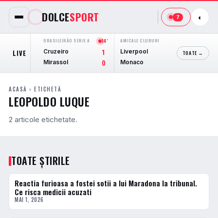
DOLCE
SPORT
◐
7
BRASILEIRÃO SERIE A
14'
AMICALE CLUBURI
42'
JUPILER 
Cruzeiro
Liverpool
Charler
LIVE
1
2
TOATE →
Mirassol
Monaco
OH Le
0
0
ACASĂ
› ETICHETĂ
LEOPOLDO LUQUE
2 articole etichetate.
TOATE ȘTIRILE
Reactia furioasa a fostei sotii a lui Maradona la tribunal.
ACTUALE
Ce risca medicii acuzati
MAI 1, 2026