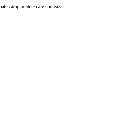
 toate campionatele care contează.