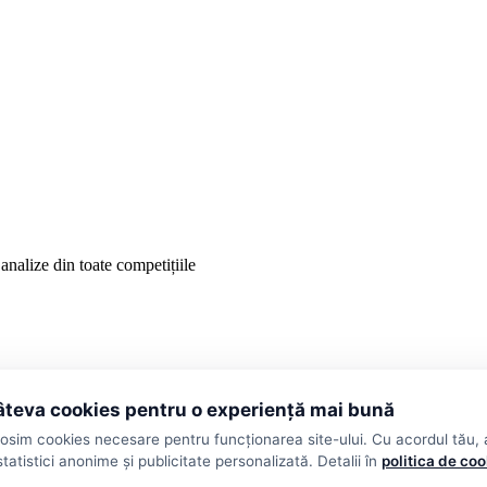
analize din toate competițiile
teva cookies pentru o experiență mai bună
losim cookies necesare pentru funcționarea site-ului. Cu acordul tău,
statistici anonime și publicitate personalizată. Detalii în
politica de co