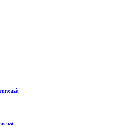
semnează
emnează