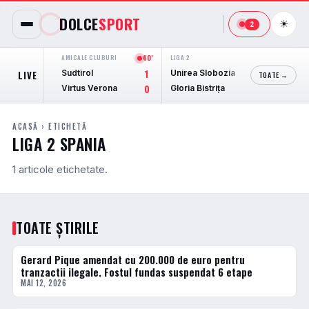
DOLCE
SPORT
☀
2
AMICALE CLUBURI
40'
LIGA 2
45'
AMICALE 
Sudtirol
Unirea Slobozia
Bayern
LIVE
1
0
TOATE →
Virtus Verona
Gloria Bistriţa
Aston V
0
0
ACASĂ
› ETICHETĂ
LIGA 2 SPANIA
1 articole etichetate.
TOATE ȘTIRILE
Gerard Pique amendat cu 200.000 de euro pentru
FOTBAL EXTERN
tranzactii ilegale. Fostul fundas suspendat 6 etape
MAI 12, 2026