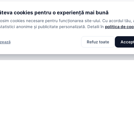
teva cookies pentru o experiență mai bună
losim cookies necesare pentru funcționarea site-ului. Cu acordul tău,
statistici anonime și publicitate personalizată. Detalii în
politica de co
izează
Refuz toate
Accept