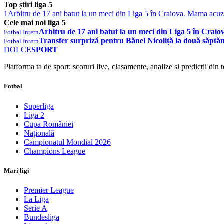
Top știri liga 5
1
Arbitru de 17 ani batut la un meci din Liga 5 în Craiova. Mama acu
Cele mai noi liga 5
Arbitru de 17 ani batut la un meci din Liga 5 în Crai
Fotbal Intern
Transfer surpriză pentru Bănel Nicoliță la două săptăm
Fotbal Intern
DOLCE
SPORT
Platforma ta de sport: scoruri live, clasamente, analize și predicții din
Fotbal
Superliga
Liga 2
Cupa României
Națională
Campionatul Mondial 2026
Champions League
Mari ligi
Premier League
La Liga
Serie A
Bundesliga