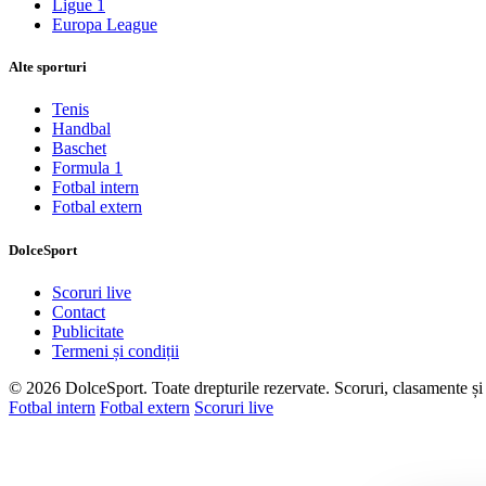
Ligue 1
Europa League
Alte sporturi
Tenis
Handbal
Baschet
Formula 1
Fotbal intern
Fotbal extern
DolceSport
Scoruri live
Contact
Publicitate
Termeni și condiții
© 2026 DolceSport. Toate drepturile rezervate.
Scoruri, clasamente și 
Fotbal intern
Fotbal extern
Scoruri live