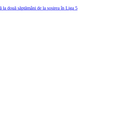
ă la două săptămâni de la sosirea în Liga 5