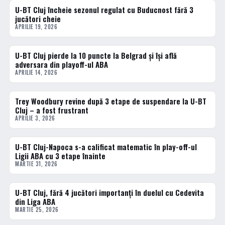
U-BT Cluj încheie sezonul regulat cu Buducnost fără 3
BASCHET
jucători cheie
APRILIE 19, 2026
U-BT Cluj pierde la 10 puncte la Belgrad și își află
BASCHET
adversara din playoff-ul ABA
APRILIE 14, 2026
Trey Woodbury revine după 3 etape de suspendare la U-BT
BASCHET
Cluj – a fost frustrant
APRILIE 3, 2026
U-BT Cluj-Napoca s-a calificat matematic în play-off-ul
BASCHET
Ligii ABA cu 3 etape înainte
MARTIE 31, 2026
U-BT Cluj, fără 4 jucători importanți în duelul cu Cedevita
BASCHET
din Liga ABA
MARTIE 25, 2026