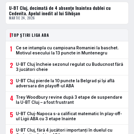
U-BT Cluj, decimată de 4 absențe înaintea dublei cu
BASCHET
Cedevita. Apelul inedit al lui Silvășan
MARTIE 24, 2026
TOP ȘTIRI LIGA ABA
1
Ce se intampla cu campioana Romaniei la baschet.
Motivul esecului la 13 puncte in Muntenegru
2
U-BT Cluj încheie sezonul regulat cu Buducnost fără
3 jucători cheie
3
U-BT Cluj pierde la 10 puncte la Belgrad și își află
adversara din playoff-ul ABA
4
Trey Woodbury revine după 3 etape de suspendare
la U-BT Cluj – a fost frustrant
5
U-BT Cluj-Napoca s-a calificat matematic în play-off-
ul Ligii ABA cu 3 etape înainte
6
U-BT Cluj, fără 4 jucători importanți în duelul cu