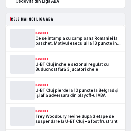
Cedevita din Liga ABA
CELE MAI NOI LIGA ABA
BASCHET
Ce se intampla cu campioana Romaniei la
baschet. Motivul esecului la 13 puncte in
Muntenegru
BASCHET
U-BT Cluj încheie sezonul regulat cu
Buducnost fără 3 jucători cheie
BASCHET
U-BT Cluj pierde la 10 puncte la Belgrad și
își află adversara din playoff-ul ABA
BASCHET
Trey Woodbury revine după 3 etape de
suspendare la U-BT Cluj – a fost frustrant