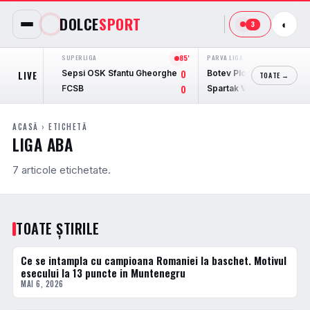
DOLCE
SPORT
◐
3
SUPERLIGA
85'
PARVA LIGA
90'
Sepsi OSK Sfantu Gheorghe
Botev Plovdiv
LIVE
0
3
TOATE →
FCSB
Spartak Varna
0
2
ACASĂ
› ETICHETĂ
LIGA ABA
7 articole etichetate.
TOATE ȘTIRILE
Ce se intampla cu campioana Romaniei la baschet. Motivul
BASCHET
esecului la 13 puncte in Muntenegru
MAI 6, 2026