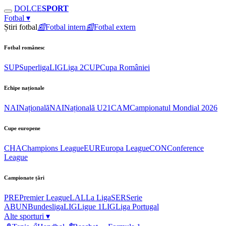
DOLCE
SPORT
Fotbal
▾
Știri fotbal
📰
Fotbal intern
📰
Fotbal extern
Fotbal românesc
SUP
Superliga
LIG
Liga 2
CUP
Cupa României
Echipe naționale
NAI
Națională
NAI
Națională U21
CAM
Campionatul Mondial 2026
Cupe europene
CHA
Champions League
EUR
Europa League
CON
Conference
League
Campionate țări
PRE
Premier League
LAL
La Liga
SER
Serie
A
BUN
Bundesliga
LIG
Ligue 1
LIG
Liga Portugal
Alte sporturi
▾