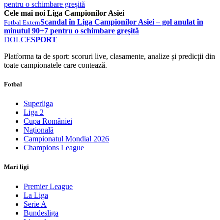
pentru o schimbare greșită
Cele mai noi Liga Campionilor Asiei
Scandal în Liga Campionilor Asiei – gol anulat în
Fotbal Extern
minutul 90+7 pentru o schimbare greșită
DOLCE
SPORT
Platforma ta de sport: scoruri live, clasamente, analize și predicții din
toate campionatele care contează.
Fotbal
Superliga
Liga 2
Cupa României
Națională
Campionatul Mondial 2026
Champions League
Mari ligi
Premier League
La Liga
Serie A
Bundesliga