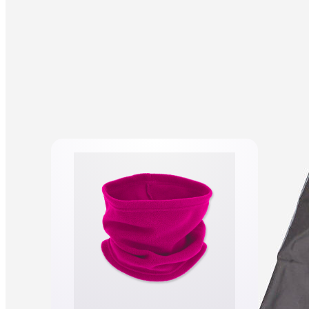
CSM București își află luni adversara din Final 4 după o
Handbal
pauză de 8 ani
Gyor se califică în Final 4 cu un scor zdrobitor 76-53!
Handbal
Metz merge și ea mai departe
Nebunie în sferturile Ligii Campionilor, România poate
Handbal
trimite două echipe la Budapesta
România are 2 echipe în sferturile Ligii Campionilor –
Handbal
cSM și Gloria au misiuni infernale
CSM București are cale liberă spre revanșă după un
Handbal
meci decis la 11 goluri