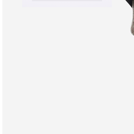
Vestă Diferențiere Sporturi de
echipă Roșu Copii
14,99 lei
Cumpără acum
DOLCE
SPORT
Platforma ta de sport: scoruri live, clasamente, analize și predicții din
toate campionatele care contează.
Fotbal
Superliga
Liga 2
Cupa României
Națională
Campionatul Mondial 2026
Champions League