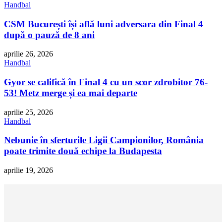
Handbal
CSM București își află luni adversara din Final 4
după o pauză de 8 ani
aprilie 26, 2026
Handbal
Gyor se califică în Final 4 cu un scor zdrobitor 76-
53! Metz merge și ea mai departe
aprilie 25, 2026
Handbal
Nebunie în sferturile Ligii Campionilor, România
poate trimite două echipe la Budapesta
aprilie 19, 2026
Poncho de ploaie Glenarm Adulți
79,99 lei
Cumpara