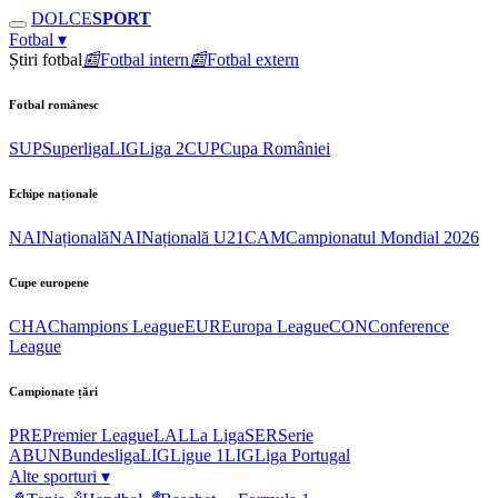
DOLCE
SPORT
Fotbal
▾
Știri fotbal
📰
Fotbal intern
📰
Fotbal extern
Fotbal românesc
SUP
Superliga
LIG
Liga 2
CUP
Cupa României
Echipe naționale
NAI
Națională
NAI
Națională U21
CAM
Campionatul Mondial 2026
Cupe europene
CHA
Champions League
EUR
Europa League
CON
Conference
League
Campionate țări
PRE
Premier League
LAL
La Liga
SER
Serie
A
BUN
Bundesliga
LIG
Ligue 1
LIG
Liga Portugal
Alte sporturi
▾