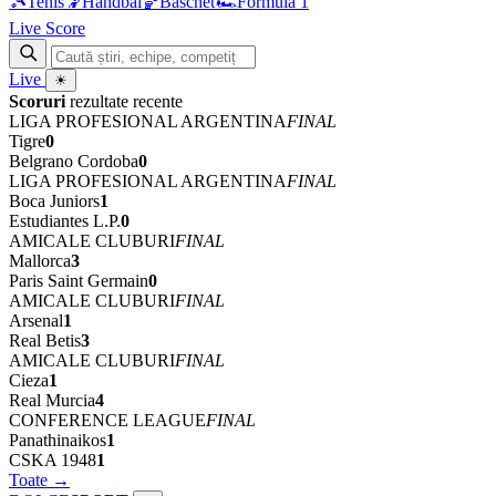
🎾
Tenis
🤾
Handbal
🏀
Baschet
🏎
Formula 1
Live Score
Live
☀
Scoruri
rezultate recente
LIGA PROFESIONAL ARGENTINA
FINAL
Tigre
0
Belgrano Cordoba
0
LIGA PROFESIONAL ARGENTINA
FINAL
Boca Juniors
1
Estudiantes L.P.
0
AMICALE CLUBURI
FINAL
Mallorca
3
Paris Saint Germain
0
AMICALE CLUBURI
FINAL
Arsenal
1
Real Betis
3
AMICALE CLUBURI
FINAL
Cieza
1
Real Murcia
4
CONFERENCE LEAGUE
FINAL
Panathinaikos
1
CSKA 1948
1
Toate →