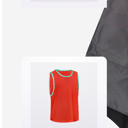
Guler schi FIRSTHEAT Roz Copii
14,99 lei
Cumpără acum