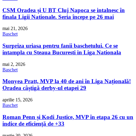
CSM Oradea și U BT Cluj Napoca se intalnesc în
finala Ligii Nationale. Seria începe pe 26 mai
mai 21, 2026
Baschet
Surpriza uriasa pentru fanii baschetului. Ce se
intampla cu Steaua Bucuresti in Liga Nationala
mai 2, 2026
Baschet
Monyea Pratt, MVP la 40 de ani în Liga Națională!
Oradea câștigă derby-ul etapei 29
aprilie 15, 2026
Baschet
Roman Penn și Kodi Justice, MVP în etapa 26 cu un
indice de eficiență de +33
martie 30, 2026