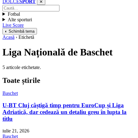
DOLCE
SPORT
✕
Fotbal
Alte sporturi
Live Score
◐ Schimbă tema
Acasă
› Etichetă
Liga Națională de Baschet
5 articole etichetate.
Toate știrile
Baschet
U-BT Cluj câștigă timp pentru EuroCup și Liga
Adriatică, dar cedează un detaliu greu în lupta la
titlu
iulie 21, 2026
Baschet