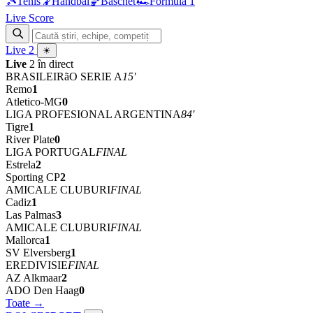
🎾
Tenis
🤾
Handbal
🏀
Baschet
🏎
Formula 1
Live Score
Live
2
☀
Live
2 în direct
BRASILEIRãO SERIE A
68'
Remo
1
Atletico-MG
0
LIGA PROFESIONAL ARGENTINA
84'
Tigre
1
River Plate
0
LIGA PORTUGAL
FINAL
Estrela
2
Sporting CP
2
AMICALE CLUBURI
FINAL
Cadiz
1
Las Palmas
3
AMICALE CLUBURI
FINAL
Mallorca
1
SV Elversberg
1
EREDIVISIE
FINAL
AZ Alkmaar
2
ADO Den Haag
0
Toate →