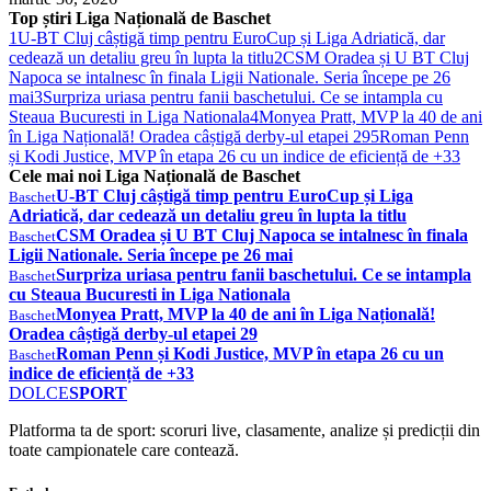
Top știri Liga Națională de Baschet
1
U-BT Cluj câștigă timp pentru EuroCup și Liga Adriatică, dar
cedează un detaliu greu în lupta la titlu
2
CSM Oradea și U BT Cluj
Napoca se intalnesc în finala Ligii Nationale. Seria începe pe 26
mai
3
Surpriza uriasa pentru fanii baschetului. Ce se intampla cu
Steaua Bucuresti in Liga Nationala
4
Monyea Pratt, MVP la 40 de ani
în Liga Națională! Oradea câștigă derby-ul etapei 29
5
Roman Penn
și Kodi Justice, MVP în etapa 26 cu un indice de eficiență de +33
Cele mai noi Liga Națională de Baschet
U-BT Cluj câștigă timp pentru EuroCup și Liga
Baschet
Adriatică, dar cedează un detaliu greu în lupta la titlu
CSM Oradea și U BT Cluj Napoca se intalnesc în finala
Baschet
Ligii Nationale. Seria începe pe 26 mai
Surpriza uriasa pentru fanii baschetului. Ce se intampla
Baschet
cu Steaua Bucuresti in Liga Nationala
Monyea Pratt, MVP la 40 de ani în Liga Națională!
Baschet
Oradea câștigă derby-ul etapei 29
Roman Penn și Kodi Justice, MVP în etapa 26 cu un
Baschet
indice de eficiență de +33
DOLCE
SPORT
Platforma ta de sport: scoruri live, clasamente, analize și predicții din
toate campionatele care contează.