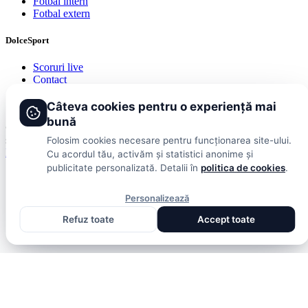
Fotbal intern
Fotbal extern
DolceSport
Scoruri live
Contact
Publicitate
Termeni și condiții
Câteva cookies pentru o experiență mai
bună
© 2026 DolceSport. Toate drepturile rezervate.
Scoruri, clasamente
și analize din toate competițiile
Folosim cookies necesare pentru funcționarea site-ului.
Fotbal intern
Fotbal extern
Scoruri live
Cu acordul tău, activăm și statistici anonime și
publicitate personalizată. Detalii în
politica de cookies
.
Personalizează
Refuz toate
Accept toate