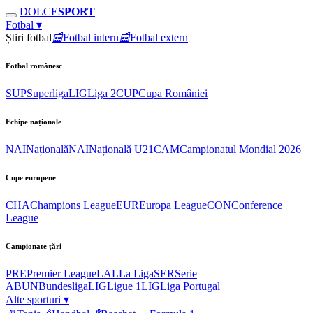
DOLCE
SPORT
Fotbal
▾
Știri fotbal
📰
Fotbal intern
📰
Fotbal extern
Fotbal românesc
SUP
Superliga
LIG
Liga 2
CUP
Cupa României
Echipe naționale
NAI
Națională
NAI
Națională U21
CAM
Campionatul Mondial 2026
Cupe europene
CHA
Champions League
EUR
Europa League
CON
Conference
League
Campionate țări
PRE
Premier League
LAL
La Liga
SER
Serie
A
BUN
Bundesliga
LIG
Ligue 1
LIG
Liga Portugal
Alte sporturi
▾