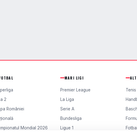
FOTBAL
MARI LIGI
AL
perliga
Premier League
Tenis
ga 2
La Liga
Hand
pa României
Serie A
Basc
țională
Bundesliga
Formu
mpionatul Mondial 2026
Ligue 1
Fotbal