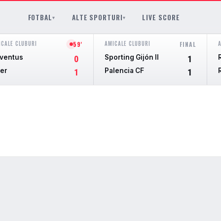
FOTBAL
ALTE SPORTURI
LIVE SCORE
▾
▾
ICALE CLUBURI
AMICALE CLUBURI
59'
FINAL
ventus
Sporting Gijón II
0
1
ter
Palencia CF
1
1