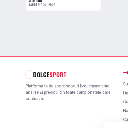
Arouca
IANUARIE 14, 2026
DOLCE
SPORT
Su
Platforma ta de sport: scoruri live, clasamente,
analize și predicții din toate campionatele care
Li
contează.
Cu
Na
Ca