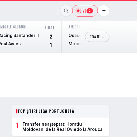
☀
LIVE
2
AMICALE CLUBURI
AMICALE CLUBURI
FINAL
FINAL
Racing Santander II
Osasuna II
2
0
TOATE →
Real Avilés
Mirandes
1
1
TOP ȘTIRI LIGA PORTUGHEZĂ
1
Transfer neașteptat: Horațiu
Moldovan, de la Real Oviedo la Arouca