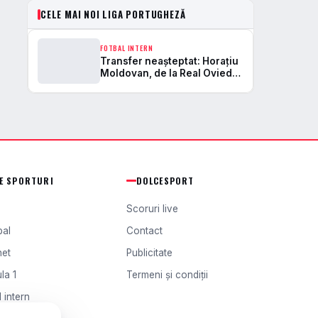
CELE MAI NOI LIGA PORTUGHEZĂ
FOTBAL INTERN
Transfer neașteptat: Horațiu
Moldovan, de la Real Oviedo
la Arouca
TE SPORTURI
DOLCESPORT
Scoruri live
bal
Contact
het
Publicitate
la 1
Termeni și condiții
 intern