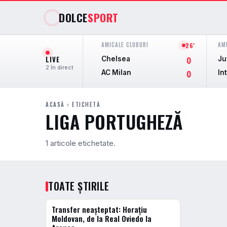
DOLCE
SPORT
AMICALE CLUBURI
AM
68'
LIVE
Chelsea
Ju
0
2 în direct
AC Milan
In
0
ACASĂ
› ETICHETĂ
LIGA PORTUGHEZĂ
1 articole etichetate.
TOATE ȘTIRILE
Transfer neașteptat: Horațiu
FOTBAL INTERN
Moldovan, de la Real Oviedo la