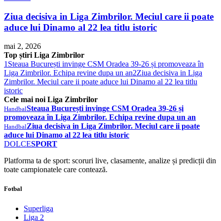
Ziua decisiva in Liga Zimbrilor. Meciul care ii poate
aduce lui Dinamo al 22 lea titlu istoric
mai 2, 2026
Top știri Liga Zimbrilor
1
Steaua București invinge CSM Oradea 39-26 și promoveaza în
Liga Zimbrilor. Echipa revine dupa un an
2
Ziua decisiva in Liga
Zimbrilor. Meciul care ii poate aduce lui Dinamo al 22 lea titlu
istoric
Cele mai noi Liga Zimbrilor
Steaua București invinge CSM Oradea 39-26 și
Handbal
promoveaza în Liga Zimbrilor. Echipa revine dupa un an
Ziua decisiva in Liga Zimbrilor. Meciul care ii poate
Handbal
aduce lui Dinamo al 22 lea titlu istoric
DOLCE
SPORT
Platforma ta de sport: scoruri live, clasamente, analize și predicții din
toate campionatele care contează.
Fotbal
Superliga
Liga 2