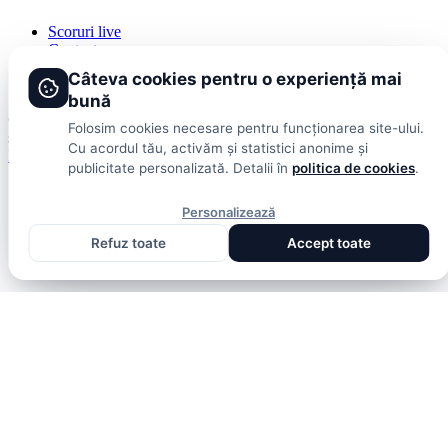
Scoruri live
Contact
Publicitate
Câteva cookies pentru o experiență mai
Termeni și condiții
bună
© 2026 DolceSport. Toate drepturile rezervate.
Scoruri, clasamente
Folosim cookies necesare pentru funcționarea site-ului.
și analize din toate competițiile
Cu acordul tău, activăm și statistici anonime și
Fotbal intern
Fotbal extern
Scoruri live
publicitate personalizată. Detalii în
politica de cookies
.
Personalizează
Refuz toate
Accept toate