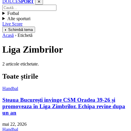
DOLCE
SPORT
✕
Fotbal
Alte sporturi
Live Score
◐ Schimbă tema
Acasă
› Etichetă
Liga Zimbrilor
2 articole etichetate.
Toate știrile
Handbal
Steaua București invinge CSM Oradea 39-26 și
promoveaza în Liga Zimbrilor. Echipa revine dupa
un an
mai 22, 2026
Handbal