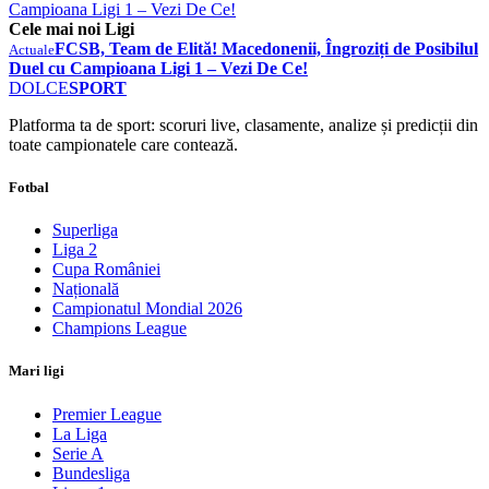
Campioana Ligi 1 – Vezi De Ce!
Cele mai noi Ligi
FCSB, Team de Elită! Macedonenii, Îngroziți de Posibilul
Actuale
Duel cu Campioana Ligi 1 – Vezi De Ce!
DOLCE
SPORT
Platforma ta de sport: scoruri live, clasamente, analize și predicții din
toate campionatele care contează.
Fotbal
Superliga
Liga 2
Cupa României
Națională
Campionatul Mondial 2026
Champions League
Mari ligi
Premier League
La Liga
Serie A
Bundesliga