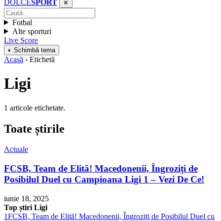
DOLCE
SPORT
✕
Fotbal
Alte sporturi
Live Score
◐ Schimbă tema
Acasă
› Etichetă
Ligi
1 articole etichetate.
Toate știrile
Actuale
FCSB, Team de Elită! Macedonenii, Îngroziți de
Posibilul Duel cu Campioana Ligi 1 – Vezi De Ce!
iunie 18, 2025
Top știri Ligi
1
FCSB, Team de Elită! Macedonenii, Îngroziți de Posibilul Duel cu