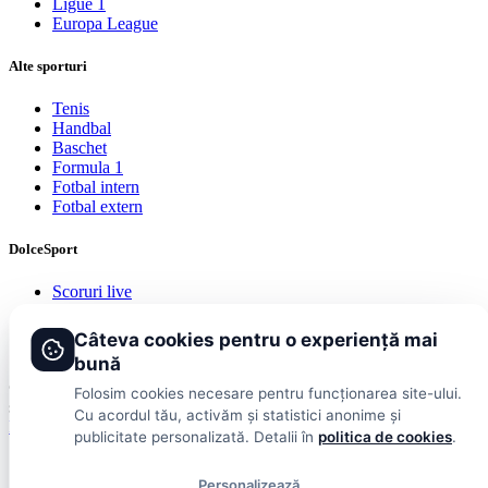
Ligue 1
Europa League
Alte sporturi
Tenis
Handbal
Baschet
Formula 1
Fotbal intern
Fotbal extern
DolceSport
Scoruri live
Contact
Publicitate
Câteva cookies pentru o experiență mai
Termeni și condiții
bună
© 2026 DolceSport. Toate drepturile rezervate.
Scoruri, clasamente
Folosim cookies necesare pentru funcționarea site-ului.
și analize din toate competițiile
Cu acordul tău, activăm și statistici anonime și
Fotbal intern
Fotbal extern
Scoruri live
publicitate personalizată. Detalii în
politica de cookies
.
Personalizează