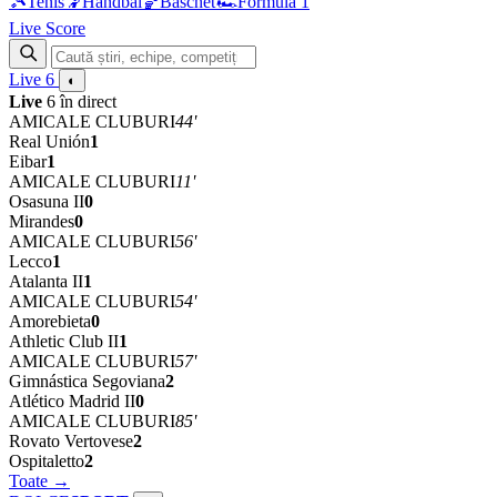
🎾
Tenis
🤾
Handbal
🏀
Baschet
🏎
Formula 1
Live Score
Live
6
◐
Live
6 în direct
AMICALE CLUBURI
44'
Real Unión
1
Eibar
1
AMICALE CLUBURI
11'
Osasuna II
0
Mirandes
0
AMICALE CLUBURI
56'
Lecco
1
Atalanta II
1
AMICALE CLUBURI
54'
Amorebieta
0
Athletic Club II
1
AMICALE CLUBURI
57'
Gimnástica Segoviana
2
Atlético Madrid II
0
AMICALE CLUBURI
85'
Rovato Vertovese
2
Ospitaletto
2
Toate →