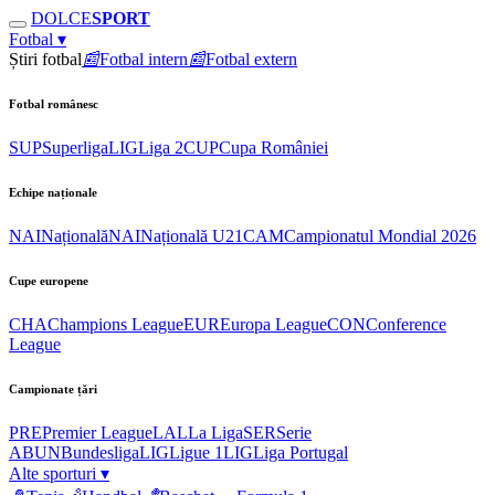
DOLCE
SPORT
Fotbal
▾
Știri fotbal
📰
Fotbal intern
📰
Fotbal extern
Fotbal românesc
SUP
Superliga
LIG
Liga 2
CUP
Cupa României
Echipe naționale
NAI
Națională
NAI
Națională U21
CAM
Campionatul Mondial 2026
Cupe europene
CHA
Champions League
EUR
Europa League
CON
Conference
League
Campionate țări
PRE
Premier League
LAL
La Liga
SER
Serie
A
BUN
Bundesliga
LIG
Ligue 1
LIG
Liga Portugal
Alte sporturi
▾