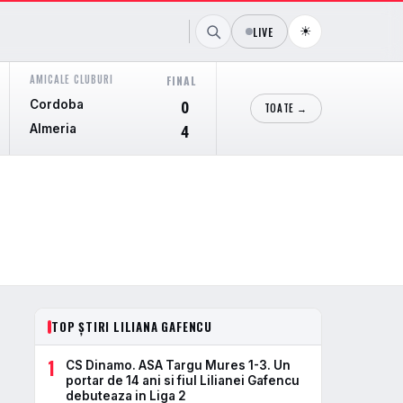
☀
LIVE
AMICALE CLUBURI
LIGA PROFESIONAL ARGENTINA
FINAL
FIN
Cordoba
Union Santa Fe
0
TOATE →
Almeria
Lanus
4
TOP ȘTIRI LILIANA GAFENCU
1
CS Dinamo. ASA Targu Mures 1-3. Un
portar de 14 ani si fiul Lilianei Gafencu
debuteaza in Liga 2