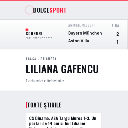
DOLCE
SPORT
AMICALE CLUBURI
FINAL
SCORURI
Bayern München
2
rezultate recente
Aston Villa
1
ACASĂ
› ETICHETĂ
LILIANA GAFENCU
1 articole etichetate.
TOATE ȘTIRILE
CS Dinamo. ASA Targu Mures 1-3. Un
FOTBAL INTERN
portar de 14 ani si fiul Lilianei