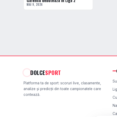
Gafencu debuteaza in Liga 2
MAI 9, 2026
DOLCE
SPORT
Su
Platforma ta de sport: scoruri live, clasamente,
analize și predicții din toate campionatele care
Li
contează.
Cu
Na
Ca