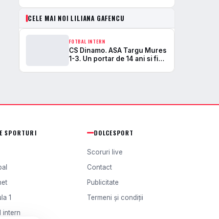
CELE MAI NOI LILIANA GAFENCU
FOTBAL INTERN
CS Dinamo. ASA Targu Mures
1-3. Un portar de 14 ani si fiul
Lilianei Gafencu debuteaza
in Liga 2
TE SPORTURI
DOLCESPORT
Scoruri live
bal
Contact
het
Publicitate
la 1
Termeni și condiții
 intern