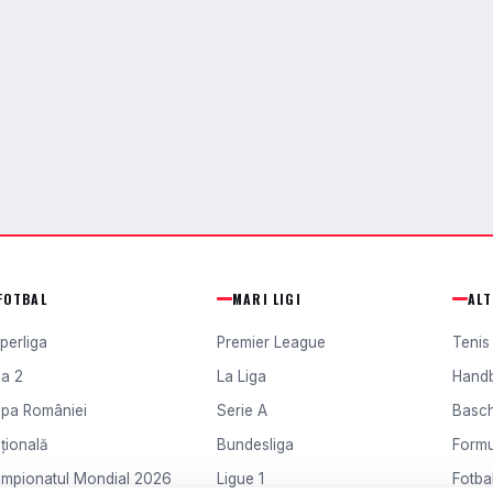
FOTBAL
MARI LIGI
AL
perliga
Premier League
Tenis
ga 2
La Liga
Hand
pa României
Serie A
Basc
țională
Bundesliga
Formu
mpionatul Mondial 2026
Ligue 1
Fotbal