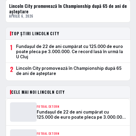
Lincoln City promovează în Championship după 65 de ani de
FOTBAL EXTERN
așteptare
APRILIE 6, 2026
TOP ȘTIRI LINCOLN CITY
1
Fundașul de 22 de ani cumpărat cu 125.000 de euro
poate pleca pe 3.000.000. Ce record lasă în urmă la
U Cluj
2
Lincoln City promovează în Championship după 65
de ani de așteptare
CELE MAI NOI LINCOLN CITY
FOTBAL EXTERN
Fundașul de 22 de ani cumpărat cu
125.000 de euro poate pleca pe 3.000.000.
Ce record lasă în urmă la U Cluj
FOTBAL EXTERN