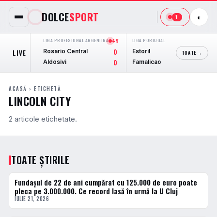
DOLCE
SPORT
◐
1
LIGA PROFESIONAL ARGENTINA
49'
LIGA PORTUGAL
FINAL
AMI
Rosario Central
Estoril
Mo
LIVE
0
1
TOATE →
Aldosivi
Famalicao
Pa
0
1
ACASĂ
› ETICHETĂ
LINCOLN CITY
2 articole etichetate.
TOATE ȘTIRILE
Fundașul de 22 de ani cumpărat cu 125.000 de euro poate
FOTBAL EXTERN
pleca pe 3.000.000. Ce record lasă în urmă la U Cluj
IULIE 21, 2026