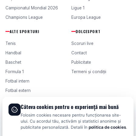
Campionatul Mondial 2026
Ligue 1
Champions League
Europa League
ALTE SPORTURI
DOLCESPORT
Tenis
Scoruri live
Handbal
Contact
Baschet
Publicitate
Formula 1
Termeni și condiții
Fotbal intern
Fotbal extern
Câteva cookies pentru o experiență mai bună
© 2026 DOLCESPORT. TOATE DREPTURILE REZERVATE.
Folosim cookies necesare pentru funcționarea site-
SCORURI, CLASAMENTE ȘI ANALIZE DIN TOATE COMPETIȚIILE
ului. Cu acordul tău, activăm și statistici anonime și
publicitate personalizată. Detalii în
politica de cookies
.