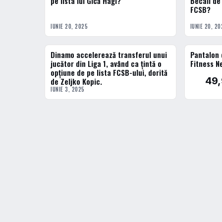
pe lista lui Gică Hagi?
Becali de 
FCSB?
IUNIE 20, 2025
IUNIE 20, 20
Dinamo accelerează transferul unui
Pantalon 
ACTUALE
jucător din Liga 1, având ca ţintă o
Fitness N
opţiune de pe lista FCSB-ului, dorită
49,
de Zeljko Kopic.
IUNIE 3, 2025