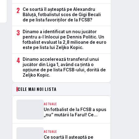
2
Ce soartă îl așteaptă pe Alexandru
Băluță, fotbalistul scos de Gigi Becali
de pe lista favoriților de la FCSB?
3
Dinamo a identificat un nou jucător
pentru a-l înlocui pe Dennis Politic. Un
fotbalist evaluat la 2,8 milioane de euro
este pe lista lui Zeljko Kopic.
4
Dinamo accelerează transferul unui
jucător din Liga 1, având ca ţintă o
opţiune de pe lista FCSB-ului, dorită de
Zeljko Kopic.
CELE MAI NOI LISTA
ACTUALE
Un fotbalist de la FCSB a spus
„nu” mutării la Farul! Ce
nume se regăsea pe lista lui
Gică Hagi?
ACTUALE
Ce soartă îl așteaptă pe