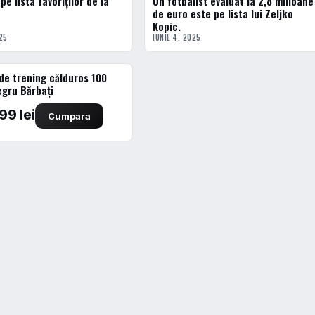
pe lista favoriților de la
Un fotbalist evaluat la 2,8 milioane
de euro este pe lista lui Zeljko
Kopic.
25
IUNIE 4, 2025
de trening călduros 100
egru Bărbați
99 lei
Cumpara