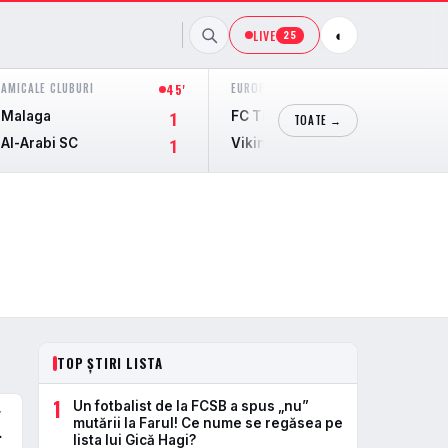
LIVE
◐
25
AMICALE CLUBURI
EUROPA LEAGUE
45'
44'
Malaga
FC Thun
1
2
TOATE →
Al-Arabi SC
Vikingur Reykjavik
1
0
TOP ȘTIRI LISTA
1
Un fotbalist de la FCSB a spus „nu”
r
mutării la Farul! Ce nume se regăsea pe
.
lista lui Gică Hagi?