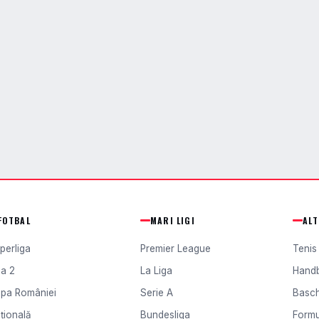
FOTBAL
MARI LIGI
AL
perliga
Premier League
Tenis
ga 2
La Liga
Hand
pa României
Serie A
Basc
țională
Bundesliga
Formu