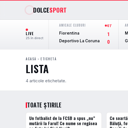
DOLCE
SPORT
AMICALE CLUBURI
A
41'
LIVE
Fiorentina
M
1
25 în direct
Deportivo La Coruna
G
0
ACASĂ
› ETICHETĂ
LISTA
4 articole etichetate.
TOATE ȘTIRILE
Un fotbalist de la FCSB a spus „nu”
Ce soartă
ACTUALE
ACTUALE
mutării la Farul! Ce nume se regăsea
Băluță, fo