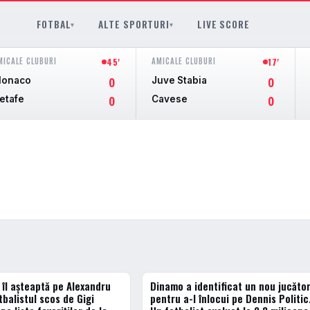
FOTBAL
ALTE SPORTURI
LIVE SCORE
▾
▾
MICALE CLUBURI
AMICALE CLUBURI
45'
17'
onaco
Juve Stabia
0
0
etafe
Cavese
0
0
 îl așteaptă pe Alexandru
Dinamo a identificat un nou jucăto
ACTUALE
tbalistul scos de Gigi
pentru a-l înlocui pe Dennis Politic