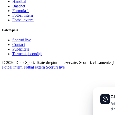
Handbal
Baschet
Formula 1
Fotbal intern
Fotbal extern
DolceSport
Scoruri live
Contact
Publicitate
Termeni și condiții
© 2026 DolceSport. Toate drepturile rezervate.
Scoruri, clasamente și 
Fotbal intern
Fotbal extern
Scoruri live
Câ
Fo
și 