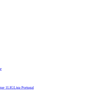
e
gue 1
LIG
Liga Portugal