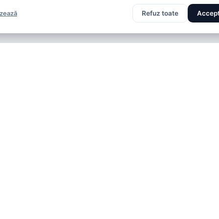
izează
Refuz toate
Accept