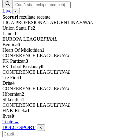
Live
◐
Scoruri
rezultate recente
LIGA PROFESIONAL ARGENTINA
FINAL
Union Santa Fe
2
Lanus
1
EUROPA LEAGUE
FINAL
Benfica
6
Heart Of Midlothian
1
CONFERENCE LEAGUE
FINAL
FK Partizan
3
FK Tobol Kostanay
0
CONFERENCE LEAGUE
FINAL
Tre Fiori
1
Drita
4
CONFERENCE LEAGUE
FINAL
Hibernian
2
Shkendija
1
CONFERENCE LEAGUE
FINAL
HNK Rijeka
1
Ilves
0
Toate →
DOLCE
SPORT
✕