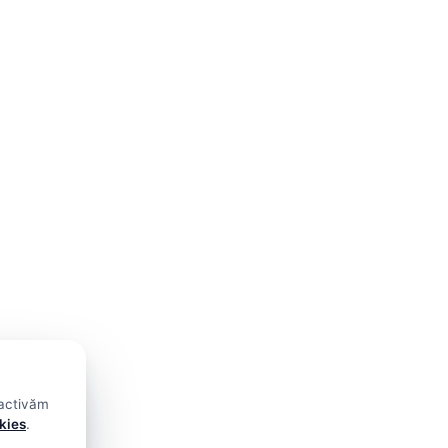
 activăm
okies
.