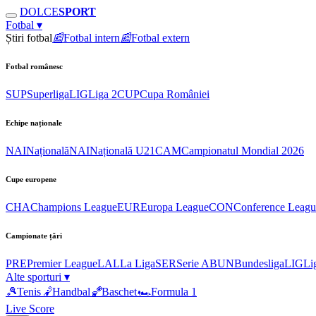
DOLCE
SPORT
Fotbal
▾
Știri fotbal
📰
Fotbal intern
📰
Fotbal extern
Fotbal românesc
SUP
Superliga
LIG
Liga 2
CUP
Cupa României
Echipe naționale
NAI
Națională
NAI
Națională U21
CAM
Campionatul Mondial 2026
Cupe europene
CHA
Champions League
EUR
Europa League
CON
Conference Leagu
Campionate țări
PRE
Premier League
LAL
La Liga
SER
Serie A
BUN
Bundesliga
LIG
Li
Alte sporturi
▾
🎾
Tenis
🤾
Handbal
🏀
Baschet
🏎
Formula 1
Live Score