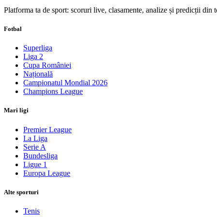
Platforma ta de sport: scoruri live, clasamente, analize și predicții din
Fotbal
Superliga
Liga 2
Cupa României
Națională
Campionatul Mondial 2026
Champions League
Mari ligi
Premier League
La Liga
Serie A
Bundesliga
Ligue 1
Europa League
Alte sporturi
Tenis