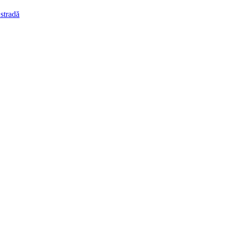
 stradă