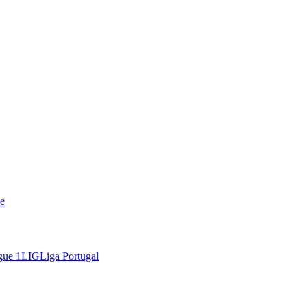
e
gue 1
LIG
Liga Portugal