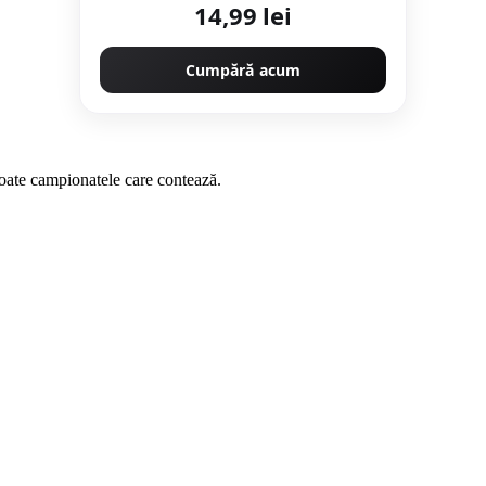
14,99 lei
Cumpără acum
 toate campionatele care contează.