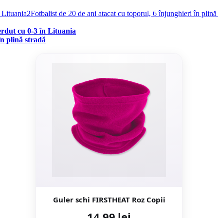
 Lituania
2
Fotbalist de 20 de ani atacat cu toporul, 6 înjunghieri în plină
erdut cu 0-3 în Lituania
în plină stradă
Guler schi FIRSTHEAT Roz Copii
14,99 lei