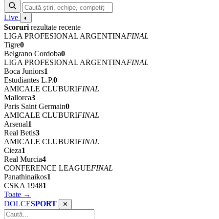
Live
◐
Scoruri
rezultate recente
LIGA PROFESIONAL ARGENTINA
FINAL
Tigre
0
Belgrano Cordoba
0
LIGA PROFESIONAL ARGENTINA
FINAL
Boca Juniors
1
Estudiantes L.P.
0
AMICALE CLUBURI
FINAL
Mallorca
3
Paris Saint Germain
0
AMICALE CLUBURI
FINAL
Arsenal
1
Real Betis
3
AMICALE CLUBURI
FINAL
Cieza
1
Real Murcia
4
CONFERENCE LEAGUE
FINAL
Panathinaikos
1
CSKA 1948
1
Toate →
DOLCE
SPORT
✕