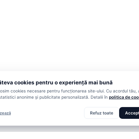
teva cookies pentru o experiență mai bună
losim cookies necesare pentru funcționarea site-ului. Cu acordul tău,
statistici anonime și publicitate personalizată. Detalii în
politica de co
izează
Refuz toate
Accept
analize din toate competițiile