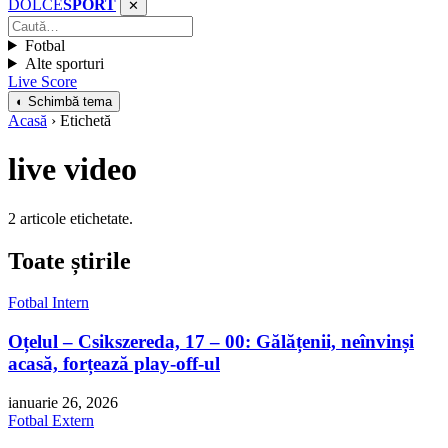
DOLCE
SPORT
✕
Fotbal
Alte sporturi
Live Score
◐ Schimbă tema
Acasă
› Etichetă
live video
2 articole etichetate.
Toate știrile
Fotbal Intern
Oțelul – Csikszereda, 17 – 00: Gălățenii, neînvinși
acasă, forțează play-off-ul
ianuarie 26, 2026
Fotbal Extern