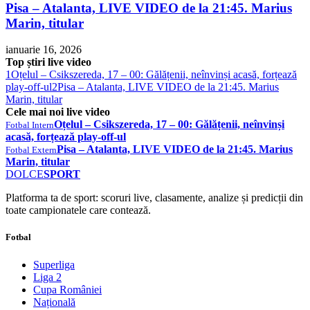
Pisa – Atalanta, LIVE VIDEO de la 21:45. Marius
Marin, titular
ianuarie 16, 2026
Top știri live video
1
Oțelul – Csikszereda, 17 – 00: Gălățenii, neînvinși acasă, forțează
play-off-ul
2
Pisa – Atalanta, LIVE VIDEO de la 21:45. Marius
Marin, titular
Cele mai noi live video
Oțelul – Csikszereda, 17 – 00: Gălățenii, neînvinși
Fotbal Intern
acasă, forțează play-off-ul
Pisa – Atalanta, LIVE VIDEO de la 21:45. Marius
Fotbal Extern
Marin, titular
DOLCE
SPORT
Platforma ta de sport: scoruri live, clasamente, analize și predicții din
toate campionatele care contează.
Fotbal
Superliga
Liga 2
Cupa României
Națională