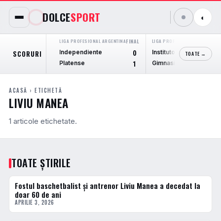
DOLCE
SPORT
◐
LIGA PROFESIONAL ARGENTINA
FINAL
LIGA PROFESIONAL ARGENTINA
F
Independiente
Instituto Cordoba
SCORURI
0
TOATE →
Platense
Gimnasia M.
1
ACASĂ
› ETICHETĂ
LIVIU MANEA
1 articole etichetate.
TOATE ȘTIRILE
Fostul baschetbalist și antrenor Liviu Manea a decedat la
BASCHET
doar 60 de ani
APRILIE 3, 2026