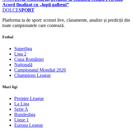
Acord finalizat cu „lupii galbeni”
DOLCE
SPORT
Platforma ta de sport: scoruri live, clasamente, analize și predicții din
toate campionatele care contează.
Fotbal
Superliga
Liga 2
Cupa României
Națională
Campionatul Mondial 2026
Champions League
Mari ligi
Premier League
La Liga
Serie A
Bundesliga
Ligue 1
Europa League