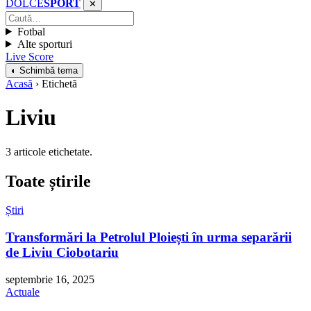
DOLCE
SPORT
✕
Fotbal
Alte sporturi
Live Score
◐ Schimbă tema
Acasă
› Etichetă
Liviu
3 articole etichetate.
Toate știrile
Știri
Transformări la Petrolul Ploiești în urma separării
de Liviu Ciobotariu
septembrie 16, 2025
Actuale