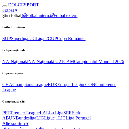
DOLCE
SPORT
Fotbal
▾
Știri fotbal
📰
Fotbal intern
📰
Fotbal extern
Fotbal românesc
SUP
Superliga
LIG
Liga 2
CUP
Cupa României
Echipe naționale
NAI
Națională
NAI
Națională U21
CAM
Campionatul Mondial 2026
Cupe europene
CHA
Champions League
EUR
Europa League
CON
Conference
League
Campionate țări
PRE
Premier League
LAL
La Liga
SER
Serie
A
BUN
Bundesliga
LIG
Ligue 1
LIG
Liga Portugal
Alte sporturi
▾