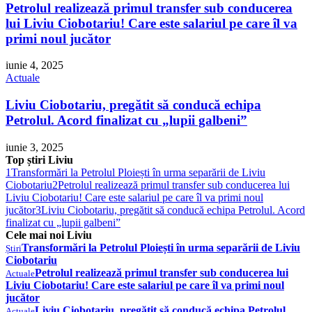
Petrolul realizează primul transfer sub conducerea
lui Liviu Ciobotariu! Care este salariul pe care îl va
primi noul jucător
iunie 4, 2025
Actuale
Liviu Ciobotariu, pregătit să conducă echipa
Petrolul. Acord finalizat cu „lupii galbeni”
iunie 3, 2025
Top știri Liviu
1
Transformări la Petrolul Ploiești în urma separării de Liviu
Ciobotariu
2
Petrolul realizează primul transfer sub conducerea lui
Liviu Ciobotariu! Care este salariul pe care îl va primi noul
jucător
3
Liviu Ciobotariu, pregătit să conducă echipa Petrolul. Acord
finalizat cu „lupii galbeni”
Cele mai noi Liviu
Transformări la Petrolul Ploiești în urma separării de Liviu
Știri
Ciobotariu
Petrolul realizează primul transfer sub conducerea lui
Actuale
Liviu Ciobotariu! Care este salariul pe care îl va primi noul
jucător
Liviu Ciobotariu, pregătit să conducă echipa Petrolul.
Actuale