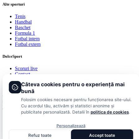
Alte sporturi
Tenis
Handbal
Baschet
Formula 1
Fotbal intern
Fotbal extern
DolceSport
Scoruri live
Contact
Publicitate
Câteva cookies pentru o experiență mai
Termeni și condiții
bună
© 2026 DolceSport. Toate drepturile rezervate.
Scoruri, clasamente
Folosim cookies necesare pentru funcționarea site-ului.
și analize din toate competițiile
Cu acordul tău, activăm și statistici anonime și
Fotbal intern
Fotbal extern
Scoruri live
publicitate personalizată. Detalii în
politica de cookies
.
Personalizează
Refuz toate
Accept toate