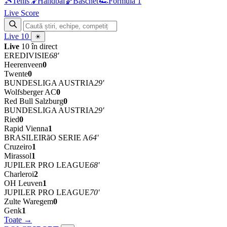
🎾
Tenis
🤾
Handbal
🏀
Baschet
🏎
Formula 1
Live Score
Live
10
☀
Live
10 în direct
EREDIVISIE
68'
Heerenveen
0
Twente
0
BUNDESLIGA AUSTRIA
29'
Wolfsberger AC
0
Red Bull Salzburg
0
BUNDESLIGA AUSTRIA
29'
Ried
0
Rapid Vienna
1
BRASILEIRãO SERIE A
64'
Cruzeiro
1
Mirassol
1
JUPILER PRO LEAGUE
68'
Charleroi
2
OH Leuven
1
JUPILER PRO LEAGUE
70'
Zulte Waregem
0
Genk
1
Toate →