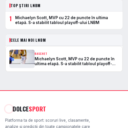
TOP ȘTIRI LNBM
1
Michaelyn Scott, MVP cu 22 de puncte în ultima
etapă. S-a stabilit tabloul playoff-ului LNBM
CELE MAI NOI LNBM
BASCHET
Michaelyn Scott, MVP cu 22 de puncte în
ultima etapă. S-a stabilit tabloul playoff-
ului LNBM
DOLCE
SPORT
Platforma ta de sport: scoruri live, clasamente,
analize și predicții din toate campionatele care