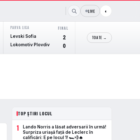
LIVE
◐
PARVA LIGA
AMICALE CLUBURI
FINAL
FINAL
Levski Sofia
Albacete
2
1
TOATE →
Lokomotiv Plovdiv
Eldense
0
0
TOP ȘTIRI LOCUL
1
Lando Norris a lăsat adversarii în urmă!
Surpriza uriașă față de Leclerc în
calificări: E pe locul 1! 🏎️💨🔥