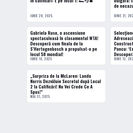
în calificări: E pe locul 1! 🏎️💨🔥
bulgară! I
de necazu
IUNIE 28, 2025
IUNIE 21, 20
Gabriela Ruse, o ascensiune
Selecțione
TENIS
ACTUALE
spectaculoasă în clasamentul WTA!
Adreseaz
Descoperă cum finala de la
Construct
S’Hertogenbosch a propulsat-o pe
Pancu: ‘Es
locul 58 mondial!
Descoper
IUNIE 16, 2025
IUNIE 13, 20
„Surpriza de la McLaren: Lando
ACTUALE
Norris Dezvăluie Secretul după Locul
2 la Calificări! Nu Vei Crede Ce A
Spus!”
MAI 31, 2025