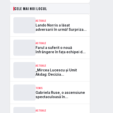
CELE MAI NOI LOCUL
ACTUALE
Lando Norris a lăsat
adversarii în urmă! Surpriza
uriașă față de Leclerc în
calificări: E pe locul 1! 🏎️💨🔥
ACTUALE
Farul a suferit o nouă
înfrângere în faţa echipei de
pe locul 14 din Liga 2 bulgară!
Ianis Zicu, din nou înfruntat
de necazuri.
ACTUALE
„Mircea Lucescu și Umit
Akdag: Decizia
surprinzătoare de a alege
România în locul Turciei – Ce
se ascunde în spatele
TENIS
acestui pas important!”
Gabriela Ruse, o ascensiune
spectaculoasă în
clasamentul WTA! Descoperă
cum finala de la
S’Hertogenbosch a
ACTUALE