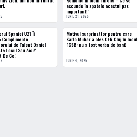
anis Zicu, din nou înfruntat
România în locul Turciei – Ce se
ri.
ascunde în spatele acestui pas
important!”
25
IUNIE 21, 2025
rul Spaniei U21 Îi
Motivul surprinzător pentru care
ACTUALE
ă Complimente
Karlo Muhar a ales CFR Cluj în locu
orului de Talent Daniel
FCSB: nu a fost vorba de bani!
te Locul Său Aici!’
ă De Ce!
25
IUNIE 4, 2025