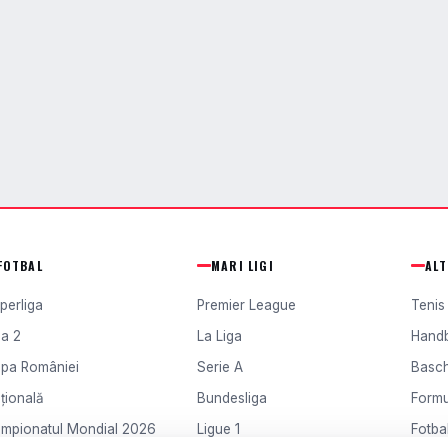
FOTBAL
MARI LIGI
AL
perliga
Premier League
Tenis
ga 2
La Liga
Hand
pa României
Serie A
Basc
țională
Bundesliga
Formu
mpionatul Mondial 2026
Ligue 1
Fotbal