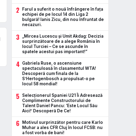
2
Farul a suferit o nouă înfrângere în faţa
echipei de pe locul 14 din Liga 2
bulgară! Ianis Zicu, din nou înfruntat de
necazuri.
3
„Mircea Lucescu și Umit Akdag: Decizia
l
surprinzătoare de a alege România în
locul Turciei – Ce se ascunde în
spatele acestui pas important!”
4
Gabriela Ruse, o ascensiune
spectaculoasă în clasamentul WTA!
Descoperă cum finala de la
S’Hertogenbosch a propulsat-o pe
locul 58 mondial!
5
Selecționerul Spaniei U21 Îi Adresează
Complimente Constructorului de
Talent Daniel Pancu: ‘Este Locul Său
Aici!’ Descoperă De Ce!
6
Motivul surprinzător pentru care Karlo
Muhar a ales CFR Cluj în locul FCSB: nu
a fost vorba de bani!