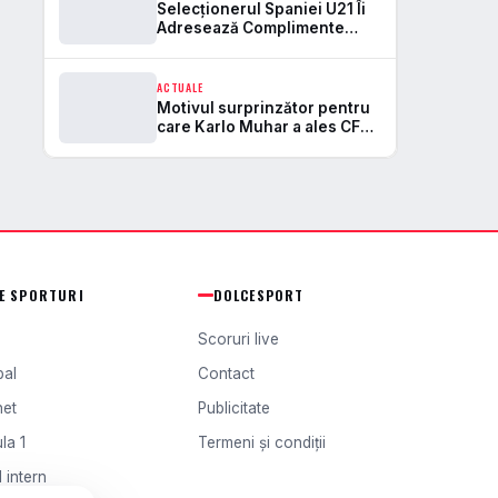
propulsat-o pe locul 58
Selecționerul Spaniei U21 Îi
mondial!
Adresează Complimente
Constructorului de Talent
Daniel Pancu: ‘Este Locul Său
Aici!’ Descoperă De Ce!
ACTUALE
Motivul surprinzător pentru
care Karlo Muhar a ales CFR
Cluj în locul FCSB: nu a fost
vorba de bani!
TE SPORTURI
DOLCESPORT
Scoruri live
bal
Contact
het
Publicitate
la 1
Termeni și condiții
 intern