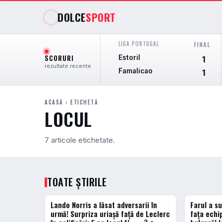
DOLCE
SPORT
LIGA PORTUGAL
FINAL
SCORURI
Estoril
1
rezultate recente
Famalicao
1
ACASĂ
› ETICHETĂ
LOCUL
7 articole etichetate.
TOATE ȘTIRILE
Lando Norris a lăsat adversarii în
Farul a su
ACTUALE
ACTUALE
urmă! Surpriza uriașă față de Leclerc
faţa echip