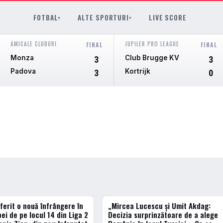
FOTBAL
ALTE SPORTURI
LIVE SCORE
▾
▾
AMICALE CLUBURI
JUPILER PRO LEAGUE
FINAL
FINAL
Monza
Club Brugge KV
3
3
Padova
Kortrijk
3
0
ferit o nouă înfrângere în
„Mircea Lucescu și Umit Akdag:
ACTUALE
ei de pe locul 14 din Liga 2
Decizia surprinzătoare de a alege