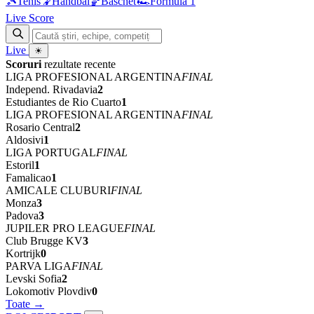
🎾
Tenis
🤾
Handbal
🏀
Baschet
🏎
Formula 1
Live Score
Live
☀
Scoruri
rezultate recente
LIGA PROFESIONAL ARGENTINA
FINAL
Independ. Rivadavia
2
Estudiantes de Rio Cuarto
1
LIGA PROFESIONAL ARGENTINA
FINAL
Rosario Central
2
Aldosivi
1
LIGA PORTUGAL
FINAL
Estoril
1
Famalicao
1
AMICALE CLUBURI
FINAL
Monza
3
Padova
3
JUPILER PRO LEAGUE
FINAL
Club Brugge KV
3
Kortrijk
0
PARVA LIGA
FINAL
Levski Sofia
2
Lokomotiv Plovdiv
0
Toate →