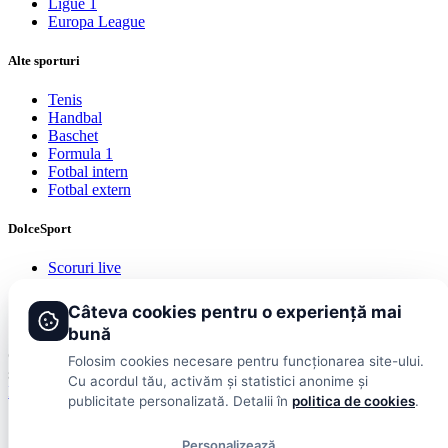
Ligue 1
Europa League
Alte sporturi
Tenis
Handbal
Baschet
Formula 1
Fotbal intern
Fotbal extern
DolceSport
Scoruri live
Contact
Publicitate
Câteva cookies pentru o experiență mai
Termeni și condiții
bună
© 2026 DolceSport. Toate drepturile rezervate.
Scoruri, clasamente
Folosim cookies necesare pentru funcționarea site-ului.
și analize din toate competițiile
Cu acordul tău, activăm și statistici anonime și
Fotbal intern
Fotbal extern
Scoruri live
publicitate personalizată. Detalii în
politica de cookies
.
Personalizează