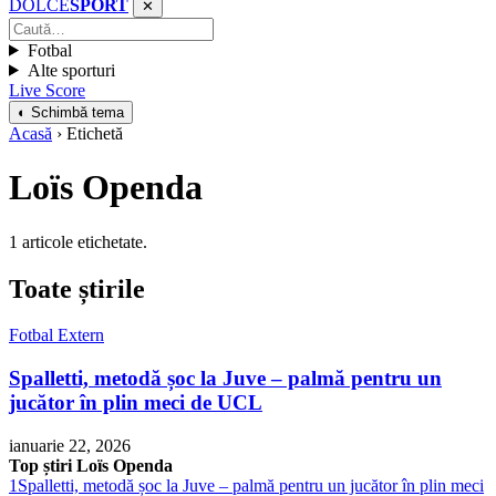
DOLCE
SPORT
✕
Fotbal
Alte sporturi
Live Score
◐ Schimbă tema
Acasă
› Etichetă
Loïs Openda
1 articole etichetate.
Toate știrile
Fotbal Extern
Spalletti, metodă șoc la Juve – palmă pentru un
jucător în plin meci de UCL
ianuarie 22, 2026
Top știri Loïs Openda
1
Spalletti, metodă șoc la Juve – palmă pentru un jucător în plin meci