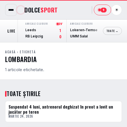
DOLCE
SPORT
☀
9
AMICALE CLUBURI
29'
AMICALE CLUBURI
28'
AMICALE 
Leeds
Lokeren-Temse
ADO '
LIVE
1
1
TOATE →
RB Leipzig
UMM Salal
Konink
0
0
ACASĂ
› ETICHETĂ
LOMBARDIA
1 articole etichetate.
TOATE ȘTIRILE
Suspendat 4 luni, antrenorul deghizat în preot a lovit un
FOTBAL EXTERN
jucător pe teren
MARTIE 24, 2026