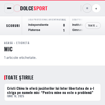
DOLCE
SPORT
◐
LIGA PROFESIONAL ARGENTINA
FINAL
LIGA PROFESIONAL ARGENTINA
F
Independiente
Instituto Cordoba
SCORURI
0
TOATE →
Platense
Gimnasia M.
1
ACASĂ
› ETICHETĂ
MIC
1 articole etichetate.
TOATE ȘTIRILE
Cristi Chivu le oferă jucătorilor lui Inter libertatea de a-l
FOTBAL EXTERN
striga pe numele mic: “Pentru mine nu este o problemă”
IUNIE 16, 2025