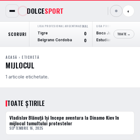
DOLCE
SPORT
◐
LIGA PROFESIONAL ARGENTINA
FINAL
LIGA PROFESIONAL ARGENTINA
F
Tigre
Boca Juniors
SCORURI
0
TOATE →
Belgrano Cordoba
Estudiantes L.P.
0
ACASĂ
› ETICHETĂ
MIJLOCUL
1 articole etichetate.
TOATE ȘTIRILE
Vladislav Blănuță își începe aventura la Dinamo Kiev în
FOTBAL EXTERN
mijlocul tumultului protestelor
SEPTEMBRIE 16, 2025