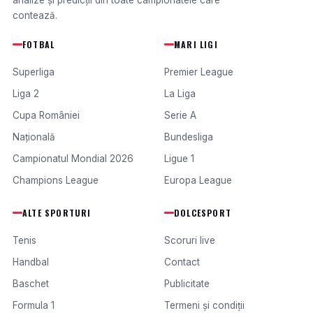
analize și predicții din toate campionatele care
contează.
FOTBAL
MARI LIGI
Superliga
Premier League
Liga 2
La Liga
Cupa României
Serie A
Națională
Bundesliga
Campionatul Mondial 2026
Ligue 1
Champions League
Europa League
ALTE SPORTURI
DOLCESPORT
Tenis
Scoruri live
Handbal
Contact
Baschet
Publicitate
Formula 1
Termeni și condiții