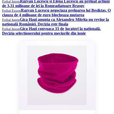
Răzvan Lucescu și Elena Lucescu au preluat acțiuni
Fotbal Intern
de 3,31 milioane de lei la Romradiatoare Brașov
Razvan Lucescu negociaza preluarea lui Besiktas. O
Fotbal Extern
clauza de 4 milioane de euro blocheaza mutarea
Gica Hagi anunta ca Alexandru Mitrita nu revine la
Fotbal Intern
națională României. Decizia este finala
Gica Hagi convoaca 33 de jucatori la națională.
Fotbal Intern
Decizia selectionerului pentru meciurile din iunie