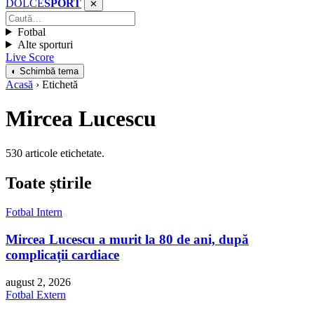
DOLCE
SPORT
✕
Fotbal
Alte sporturi
Live Score
◐ Schimbă tema
Acasă
› Etichetă
Mircea Lucescu
530 articole etichetate.
Toate știrile
Fotbal Intern
Mircea Lucescu a murit la 80 de ani, după
complicații cardiace
august 2, 2026
Fotbal Extern