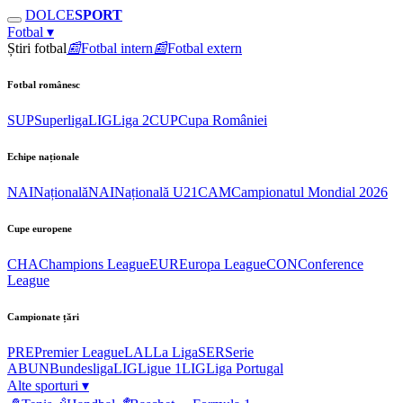
DOLCE
SPORT
Fotbal
▾
Știri fotbal
📰
Fotbal intern
📰
Fotbal extern
Fotbal românesc
SUP
Superliga
LIG
Liga 2
CUP
Cupa României
Echipe naționale
NAI
Națională
NAI
Națională U21
CAM
Campionatul Mondial 2026
Cupe europene
CHA
Champions League
EUR
Europa League
CON
Conference
League
Campionate țări
PRE
Premier League
LAL
La Liga
SER
Serie
A
BUN
Bundesliga
LIG
Ligue 1
LIG
Liga Portugal
Alte sporturi
▾