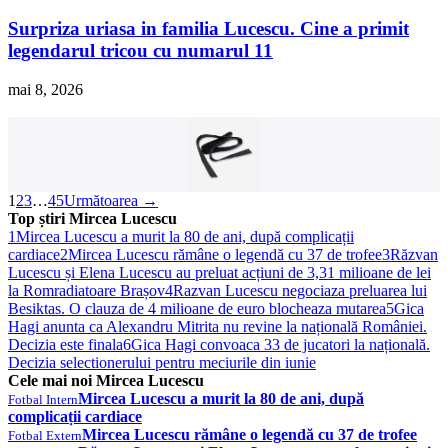
Surpriza uriasa in familia Lucescu. Cine a primit
legendarul tricou cu numarul 11
mai 8, 2026
Centură Arte Marțiale Piquee 2.80 m Negru
29,99 lei
Cumpara
1
2
3
…
45
Următoarea →
Top știri Mircea Lucescu
1
Mircea Lucescu a murit la 80 de ani, după complicații
cardiace
2
Mircea Lucescu rămâne o legendă cu 37 de trofee
3
Răzvan
Lucescu și Elena Lucescu au preluat acțiuni de 3,31 milioane de lei
la Romradiatoare Brașov
4
Razvan Lucescu negociaza preluarea lui
Besiktas. O clauza de 4 milioane de euro blocheaza mutarea
5
Gica
Hagi anunta ca Alexandru Mitrita nu revine la națională României.
Decizia este finala
6
Gica Hagi convoaca 33 de jucatori la națională.
Decizia selectionerului pentru meciurile din iunie
Cele mai noi Mircea Lucescu
Mircea Lucescu a murit la 80 de ani, după
Fotbal Intern
complicații cardiace
Mircea Lucescu rămâne o legendă cu 37 de trofee
Fotbal Extern