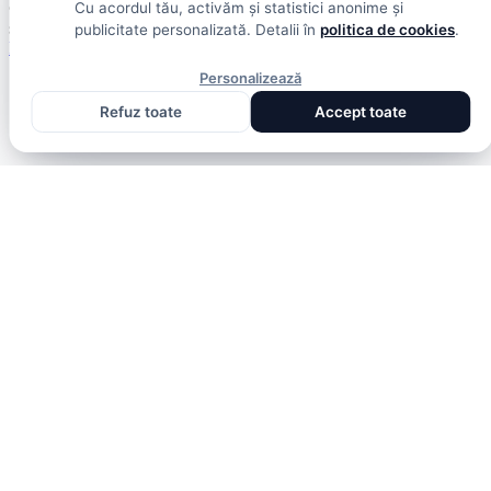
Cu acordul tău, activăm și statistici anonime și
© 2026 DolceSport. Toate drepturile rezervate.
Scoruri, clasamente
și analize din toate competițiile
publicitate personalizată. Detalii în
politica de cookies
.
Fotbal intern
Fotbal extern
Scoruri live
Personalizează
Refuz toate
Accept toate