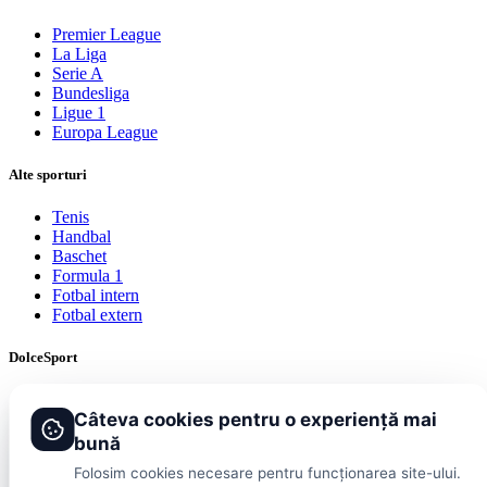
Premier League
La Liga
Serie A
Bundesliga
Ligue 1
Europa League
Alte sporturi
Tenis
Handbal
Baschet
Formula 1
Fotbal intern
Fotbal extern
DolceSport
Scoruri live
Câteva cookies pentru o experiență mai
Contact
Publicitate
bună
Termeni și condiții
Folosim cookies necesare pentru funcționarea site-ului.