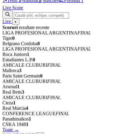
🎾
Tenis
🤾
Handbal
🏀
Baschet
🏎
Formula 1
Live Score
Live
◐
Scoruri
rezultate recente
LIGA PROFESIONAL ARGENTINA
FINAL
Tigre
0
Belgrano Cordoba
0
LIGA PROFESIONAL ARGENTINA
FINAL
Boca Juniors
1
Estudiantes L.P.
0
AMICALE CLUBURI
FINAL
Mallorca
3
Paris Saint Germain
0
AMICALE CLUBURI
FINAL
Arsenal
1
Real Betis
3
AMICALE CLUBURI
FINAL
Cieza
1
Real Murcia
4
CONFERENCE LEAGUE
FINAL
Panathinaikos
1
CSKA 1948
1
Toate →