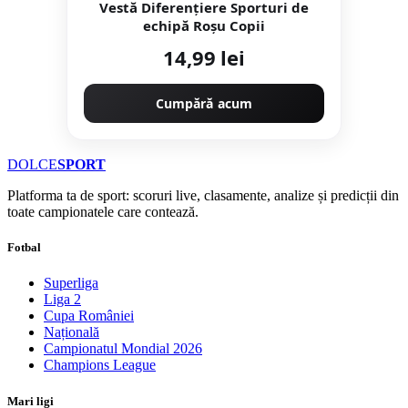
Vestă Diferențiere Sporturi de
echipă Roșu Copii
14,99 lei
Cumpără acum
DOLCE
SPORT
Platforma ta de sport: scoruri live, clasamente, analize și predicții din
toate campionatele care contează.
Fotbal
Superliga
Liga 2
Cupa României
Națională
Campionatul Mondial 2026
Champions League
Mari ligi