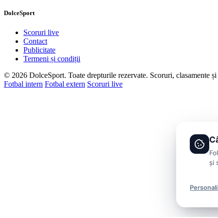
DolceSport
Scoruri live
Contact
Publicitate
Termeni și condiții
© 2026 DolceSport. Toate drepturile rezervate.
Scoruri, clasamente și 
Fotbal intern
Fotbal extern
Scoruri live
Câ
Fo
și 
Personal