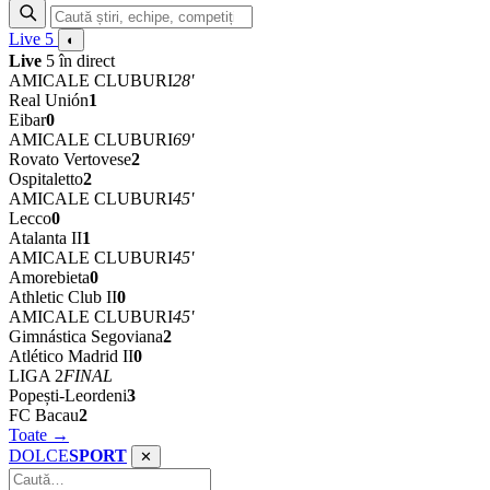
Live
5
◐
Live
5 în direct
AMICALE CLUBURI
28'
Real Unión
1
Eibar
0
AMICALE CLUBURI
69'
Rovato Vertovese
2
Ospitaletto
2
AMICALE CLUBURI
45'
Lecco
0
Atalanta II
1
AMICALE CLUBURI
45'
Amorebieta
0
Athletic Club II
0
AMICALE CLUBURI
45'
Gimnástica Segoviana
2
Atlético Madrid II
0
LIGA 2
FINAL
Popești-Leordeni
3
FC Bacau
2
Toate →
DOLCE
SPORT
✕