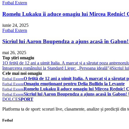
Fotbal Extern
Romelu Lukaku îi aduce omagiu lui Mircea Rednic! C
iunie 24, 2025
Fotbal Extern
Sicriul lui Aaron Boupendza a ajuns acasă în Gabon! 
mai 26, 2025
Top știri omagiu
1
O fetiță de 12 ani a uimit Italia. A marcat și a sărutat poza antrenorul
întoarcerea românului la Standard Liege: „Persoana ideală”
4
Sicriul l
Cele mai noi omagiu
O fetiță de 12 ani a uimit Italia. A marcat și a sărutat
Fotbal Extern
Omagiu emoționant pentru Delia Bullido la Levante
Fotbal Extern
Romelu Lukaku îi aduce omagiu lui Mircea Rednic! C
Fotbal Extern
Sicriul lui Aaron Boupendza a ajuns acasă în Gabon! U
Fotbal Extern
DOLCE
SPORT
Platforma ta de sport: scoruri live, clasamente, analize și predicții din
Fotbal