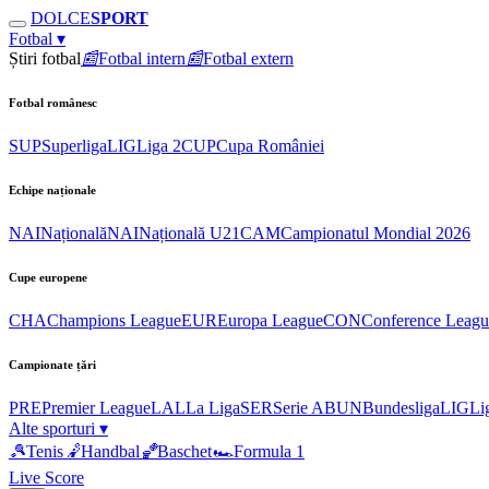
DOLCE
SPORT
Fotbal
▾
Știri fotbal
📰
Fotbal intern
📰
Fotbal extern
Fotbal românesc
SUP
Superliga
LIG
Liga 2
CUP
Cupa României
Echipe naționale
NAI
Națională
NAI
Națională U21
CAM
Campionatul Mondial 2026
Cupe europene
CHA
Champions League
EUR
Europa League
CON
Conference Leagu
Campionate țări
PRE
Premier League
LAL
La Liga
SER
Serie A
BUN
Bundesliga
LIG
Li
Alte sporturi
▾
🎾
Tenis
🤾
Handbal
🏀
Baschet
🏎
Formula 1
Live Score