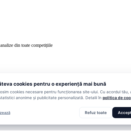
analize din toate competițiile
teva cookies pentru o experiență mai bună
losim cookies necesare pentru funcționarea site-ului. Cu acordul tău,
statistici anonime și publicitate personalizată. Detalii în
politica de co
izează
Refuz toate
Accept