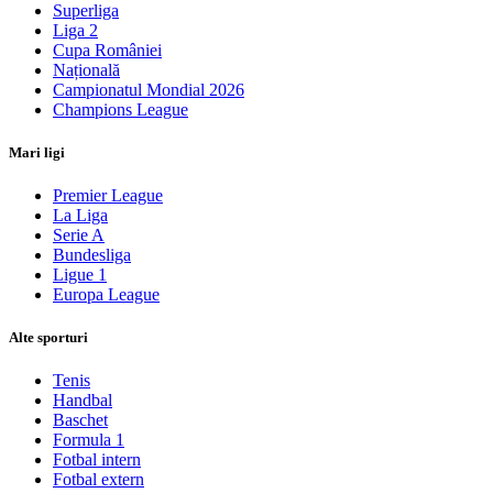
Superliga
Liga 2
Cupa României
Națională
Campionatul Mondial 2026
Champions League
Mari ligi
Premier League
La Liga
Serie A
Bundesliga
Ligue 1
Europa League
Alte sporturi
Tenis
Handbal
Baschet
Formula 1
Fotbal intern
Fotbal extern