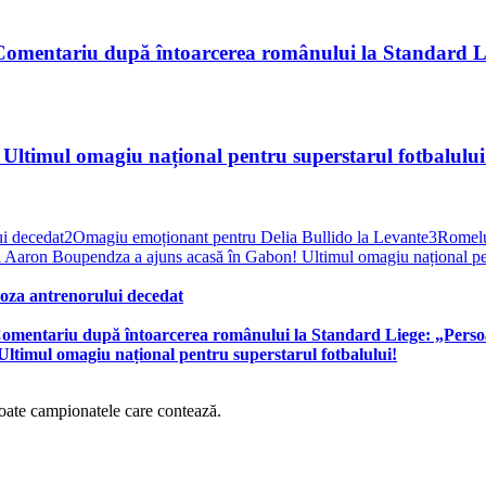
omentariu după întoarcerea românului la Standard Li
Ultimul omagiu național pentru superstarul fotbalului
ui decedat
2
Omagiu emoționant pentru Delia Bullido la Levante
3
Romelu
ui Aaron Boupendza a ajuns acasă în Gabon! Ultimul omagiu național pen
 poza antrenorului decedat
omentariu după întoarcerea românului la Standard Liege: „Perso
ltimul omagiu național pentru superstarul fotbalului!
 toate campionatele care contează.