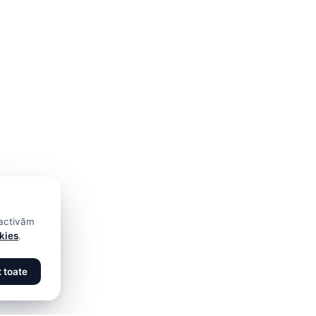
 activăm
okies
.
 toate