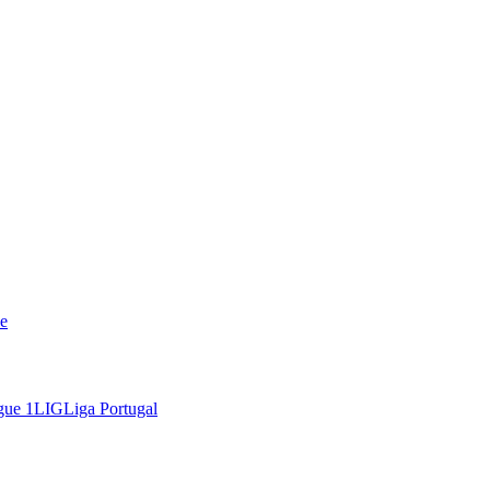
e
gue 1
LIG
Liga Portugal