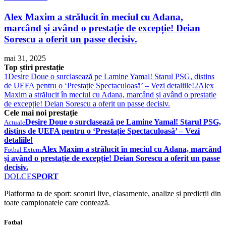
Alex Maxim a strălucit în meciul cu Adana,
marcând și având o prestație de excepție! Deian
Sorescu a oferit un passe decisiv.
mai 31, 2025
Top știri prestație
1
Desire Doue o surclasează pe Lamine Yamal! Starul PSG, distins
de UEFA pentru o ‘Prestație Spectaculoasă’ – Vezi detaliile!
2
Alex
Maxim a strălucit în meciul cu Adana, marcând și având o prestație
de excepție! Deian Sorescu a oferit un passe decisiv.
Cele mai noi prestație
Desire Doue o surclasează pe Lamine Yamal! Starul PSG,
Actuale
distins de UEFA pentru o ‘Prestație Spectaculoasă’ – Vezi
detaliile!
Alex Maxim a strălucit în meciul cu Adana, marcând
Fotbal Extern
și având o prestație de excepție! Deian Sorescu a oferit un passe
decisiv.
DOLCE
SPORT
Platforma ta de sport: scoruri live, clasamente, analize și predicții din
toate campionatele care contează.
Fotbal