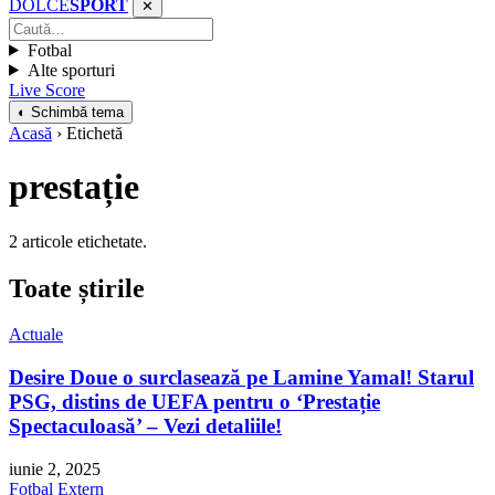
DOLCE
SPORT
✕
Fotbal
Alte sporturi
Live Score
◐ Schimbă tema
Acasă
› Etichetă
prestație
2 articole etichetate.
Toate știrile
Actuale
Desire Doue o surclasează pe Lamine Yamal! Starul
PSG, distins de UEFA pentru o ‘Prestație
Spectaculoasă’ – Vezi detaliile!
iunie 2, 2025
Fotbal Extern