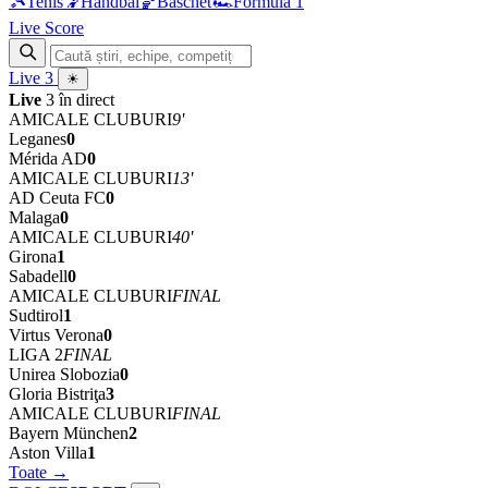
🎾
Tenis
🤾
Handbal
🏀
Baschet
🏎
Formula 1
Live Score
Live
3
☀
Live
3 în direct
AMICALE CLUBURI
9'
Leganes
0
Mérida AD
0
AMICALE CLUBURI
13'
AD Ceuta FC
0
Malaga
0
AMICALE CLUBURI
40'
Girona
1
Sabadell
0
AMICALE CLUBURI
FINAL
Sudtirol
1
Virtus Verona
0
LIGA 2
FINAL
Unirea Slobozia
0
Gloria Bistriţa
3
AMICALE CLUBURI
FINAL
Bayern München
2
Aston Villa
1
Toate →