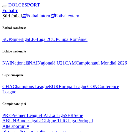
DOLCE
SPORT
Fotbal
▾
Știri fotbal
📰
Fotbal intern
📰
Fotbal extern
Fotbal românesc
SUP
Superliga
LIG
Liga 2
CUP
Cupa României
Echipe naționale
NAI
Națională
NAI
Națională U21
CAM
Campionatul Mondial 2026
Cupe europene
CHA
Champions League
EUR
Europa League
CON
Conference
League
Campionate țări
PRE
Premier League
LAL
La Liga
SER
Serie
A
BUN
Bundesliga
LIG
Ligue 1
LIG
Liga Portugal
Alte sporturi
▾