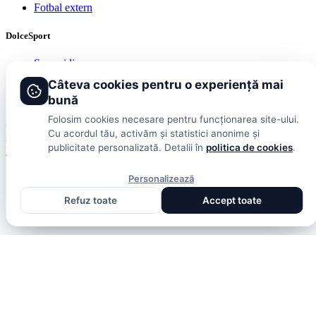
Fotbal extern
DolceSport
Scoruri live
Contact
Câteva cookies pentru o experiență mai
Publicitate
bună
Termeni și condiții
Folosim cookies necesare pentru funcționarea site-ului.
© 2026 DolceSport. Toate drepturile rezervate.
Scoruri, clasamente
Cu acordul tău, activăm și statistici anonime și
și analize din toate competițiile
publicitate personalizată. Detalii în
politica de cookies
.
Fotbal intern
Fotbal extern
Scoruri live
Personalizează
Refuz toate
Accept toate