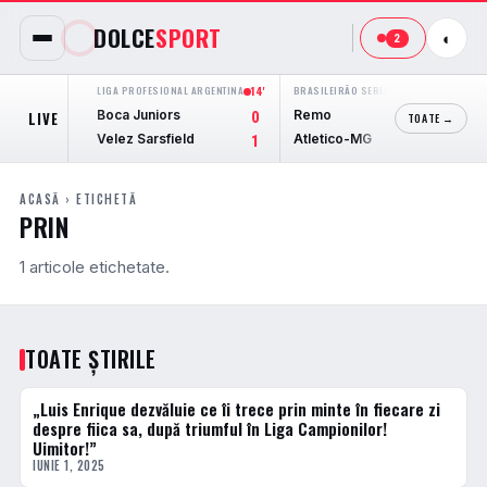
DOLCE
SPORT
◐
2
LIGA PROFESIONAL ARGENTINA
14'
BRASILEIRÃO SERIE A
45'
AMI
Boca Juniors
Remo
Ud
LIVE
0
1
TOATE →
Velez Sarsfield
Atletico-MG
Bar
1
2
ACASĂ
› ETICHETĂ
PRIN
1 articole etichetate.
TOATE ȘTIRILE
„Luis Enrique dezvăluie ce îi trece prin minte în fiecare zi
ACTUALE
despre fiica sa, după triumful în Liga Campionilor!
Uimitor!”
IUNIE 1, 2025