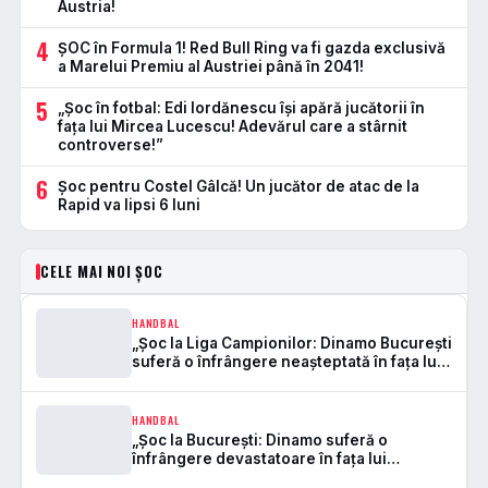
Austria!
4
ȘOC în Formula 1! Red Bull Ring va fi gazda exclusivă
a Marelui Premiu al Austriei până în 2041!
5
„Șoc în fotbal: Edi Iordănescu își apără jucătorii în
fața lui Mircea Lucescu! Adevărul care a stârnit
controverse!”
6
Șoc pentru Costel Gâlcă! Un jucător de atac de la
Rapid va lipsi 6 luni
CELE MAI NOI ȘOC
HANDBAL
„Șoc la Liga Campionilor: Dinamo București
suferă o înfrângere neașteptată în fața lui
Kolstad!”
HANDBAL
„Șoc la București: Dinamo suferă o
înfrângere devastatoare în fața lui
Sporting Lisabona în Liga Campionilor!”