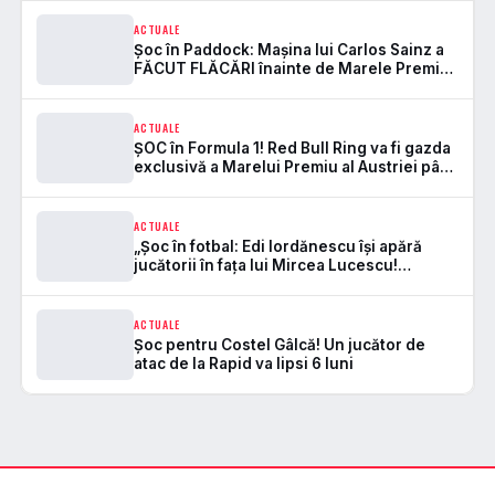
ACTUALE
Șoc în Paddock: Mașina lui Carlos Sainz a
FĂCUT FLĂCĂRI înainte de Marele Premiu
de Formula 1 în Austria!
ACTUALE
ȘOC în Formula 1! Red Bull Ring va fi gazda
exclusivă a Marelui Premiu al Austriei până
în 2041!
ACTUALE
„Șoc în fotbal: Edi Iordănescu își apără
jucătorii în fața lui Mircea Lucescu!
Adevărul care a stârnit controverse!”
ACTUALE
Șoc pentru Costel Gâlcă! Un jucător de
atac de la Rapid va lipsi 6 luni