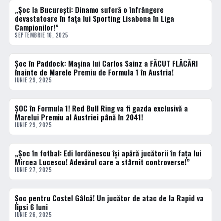
„Șoc la București: Dinamo suferă o înfrângere
HANDBAL
devastatoare în fața lui Sporting Lisabona în Liga
Campionilor!”
SEPTEMBRIE 16, 2025
Șoc în Paddock: Mașina lui Carlos Sainz a FĂCUT FLĂCĂRI
ACTUALE
înainte de Marele Premiu de Formula 1 în Austria!
IUNIE 29, 2025
ȘOC în Formula 1! Red Bull Ring va fi gazda exclusivă a
ACTUALE
Marelui Premiu al Austriei până în 2041!
IUNIE 29, 2025
„Șoc în fotbal: Edi Iordănescu își apără jucătorii în fața lui
ACTUALE
Mircea Lucescu! Adevărul care a stârnit controverse!”
IUNIE 27, 2025
Șoc pentru Costel Gâlcă! Un jucător de atac de la Rapid va
ACTUALE
lipsi 6 luni
IUNIE 26, 2025