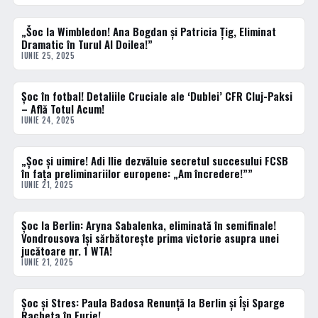
„Šoc la Wimbledon! Ana Bogdan și Patricia Ţig, Eliminat
TENIS
Dramatic în Turul Al Doilea!”
IUNIE 25, 2025
Șoc în fotbal! Detaliile Cruciale ale ‘Dublei’ CFR Cluj-Paksi
ACTUALE
– Află Totul Acum!
IUNIE 24, 2025
„Șoc și uimire! Adi Ilie dezvăluie secretul succesului FCSB
ACTUALE
în fața preliminariilor europene: „Am încredere!””
IUNIE 21, 2025
Șoc la Berlin: Aryna Sabalenka, eliminată în semifinale!
TENIS
Vondrousova își sărbătorește prima victorie asupra unei
jucătoare nr. 1 WTA!
IUNIE 21, 2025
Șoc și Stres: Paula Badosa Renunță la Berlin și Își Sparge
TENIS
Racheta în Furie!