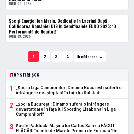
IUNIE 20, 2025
Șoc și Emoție! Ion Marin, Dedicație în Lacrimi După
ACTUALE
Calificarea României U19 în Semifinalele EURO 2025: ‘O
Performanță de Neuitat!’
IUNIE 19, 2025
1
2
3
4
Următoarea →
TOP ȘTIRI ȘOC
1
„Șoc la Liga Campionilor: Dinamo București suferă o
înfrângere neașteptată în fața lui Kolstad!”
2
„Șoc la București: Dinamo suferă o înfrângere
devastatoare în fața lui Sporting Lisabona în Liga
Campionilor!”
3
Șoc în Paddock: Mașina lui Carlos Sainz a FĂCUT
FLĂCĂRI înainte de Marele Premiu de Formula 1 în