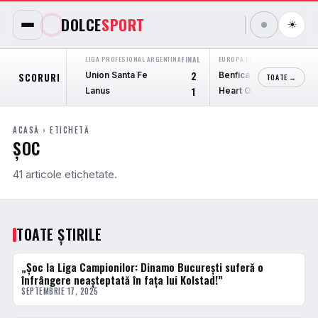
DOLCE
SPORT
☀
LIGA PROFESIONAL ARGENTINA
FINAL
EUROPA LEAGUE
FINAL
Union Santa Fe
Benfica
SCORURI
2
6
TOATE →
Lanus
Heart Of Midlothian
1
1
ACASĂ
› ETICHETĂ
ȘOC
41 articole etichetate.
TOATE ȘTIRILE
„Șoc la Liga Campionilor: Dinamo București suferă o
HANDBAL
înfrângere neașteptată în fața lui Kolstad!”
SEPTEMBRIE 17, 2025