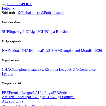
DOLCE
SPORT
Fotbal
▾
Știri fotbal
📰
Fotbal intern
📰
Fotbal extern
Fotbal românesc
SUP
Superliga
LIG
Liga 2
CUP
Cupa României
Echipe naționale
NAI
Națională
NAI
Națională U21
CAM
Campionatul Mondial 2026
Cupe europene
CHA
Champions League
EUR
Europa League
CON
Conference
League
Campionate țări
PRE
Premier League
LAL
La Liga
SER
Serie
A
BUN
Bundesliga
LIG
Ligue 1
LIG
Liga Portugal
Alte sporturi
▾