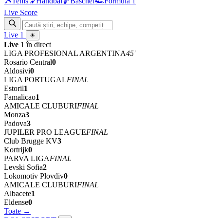
🎾
Tenis
🤾
Handbal
🏀
Baschet
🏎
Formula 1
Live Score
Live
1
☀
Live
1 în direct
LIGA PROFESIONAL ARGENTINA
45'
Rosario Central
0
Aldosivi
0
LIGA PORTUGAL
FINAL
Estoril
1
Famalicao
1
AMICALE CLUBURI
FINAL
Monza
3
Padova
3
JUPILER PRO LEAGUE
FINAL
Club Brugge KV
3
Kortrijk
0
PARVA LIGA
FINAL
Levski Sofia
2
Lokomotiv Plovdiv
0
AMICALE CLUBURI
FINAL
Albacete
1
Eldense
0
Toate →