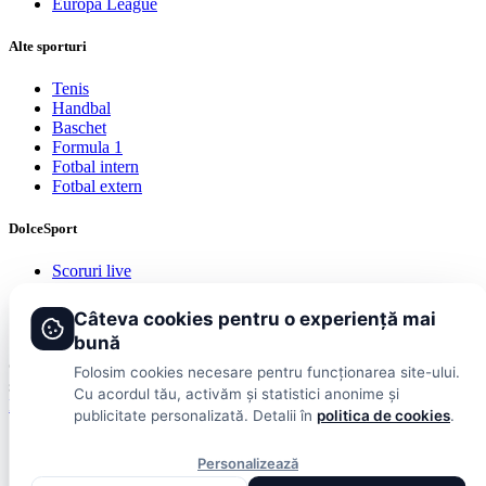
Europa League
Alte sporturi
Tenis
Handbal
Baschet
Formula 1
Fotbal intern
Fotbal extern
DolceSport
Scoruri live
Contact
Publicitate
Câteva cookies pentru o experiență mai
Termeni și condiții
bună
© 2026 DolceSport. Toate drepturile rezervate.
Scoruri, clasamente
Folosim cookies necesare pentru funcționarea site-ului.
și analize din toate competițiile
Cu acordul tău, activăm și statistici anonime și
Fotbal intern
Fotbal extern
Scoruri live
publicitate personalizată. Detalii în
politica de cookies
.
Personalizează