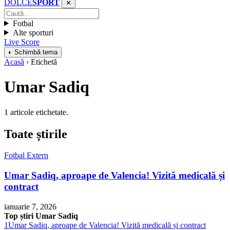
DOLCE
SPORT
✕
Fotbal
Alte sporturi
Live Score
◐ Schimbă tema
Acasă
› Etichetă
Umar Sadiq
1 articole etichetate.
Toate știrile
Fotbal Extern
Umar Sadiq, aproape de Valencia! Vizită medicală și
contract
ianuarie 7, 2026
Top știri Umar Sadiq
1
Umar Sadiq, aproape de Valencia! Vizită medicală și contract