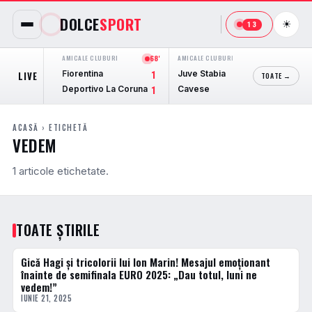
DOLCE
SPORT
☀
13
AMICALE CLUBURI
68'
AMICALE CLUBURI
71'
CONFER
Fiorentina
Juve Stabia
SC Br
LIVE
1
0
TOATE →
Deportivo La Coruna
Cavese
Dinam
1
1
ACASĂ
› ETICHETĂ
VEDEM
1 articole etichetate.
TOATE ȘTIRILE
Gică Hagi și tricolorii lui Ion Marin! Mesajul emoționant
ACTUALE
înainte de semifinala EURO 2025: „Dau totul, luni ne
vedem!”
IUNIE 21, 2025