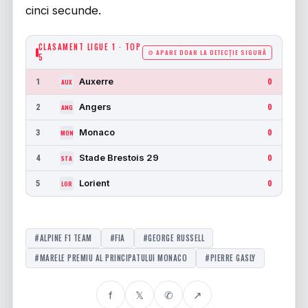
cinci secunde.
CLASAMENT LIGUE 1 · TOP
⚙ APARE DOAR LA DETECȚIE SIGURĂ
5
Auxerre
1
0
AUX
Angers
2
0
ANG
Monaco
3
0
MON
Stade Brestois 29
4
0
STA
Lorient
5
0
LOR
#ALPINE F1 TEAM
#FIA
#GEORGE RUSSELL
#MARELE PREMIU AL PRINCIPATULUI MONACO
#PIERRE GASLY
f
𝕏
✆
↗