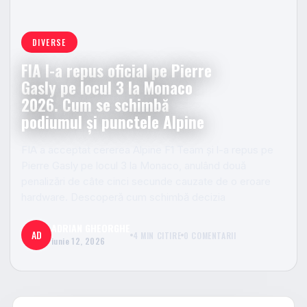
DIVERSE
FIA l-a repus oficial pe Pierre
Gasly pe locul 3 la Monaco
2026. Cum se schimbă
podiumul și punctele Alpine
FIA a acceptat cererea Alpine F1 Team și l-a repus pe
Pierre Gasly pe locul 3 la Monaco, anulând două
penalizări de câte cinci secunde cauzate de o eroare
hardware. Descoperă cum schimbă decizia
ADRIAN GHEORGHE
AD
4 MIN CITIRE
0 COMENTARII
iunie 12, 2026