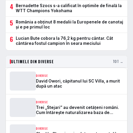
4
Bernadette Szocs s-a calificat în optimile de finală la
WTT Champions Yokohama
5
România a obținut 8 medalii la Europenele de canotaj
și e pe primul loc
6
Lucian Bute cobora la 76,2 kg pentru cântar. Cât
cântărea fostul campion în seara meciului
ULTIMELE DIN DIVERSE
TOT →
DIVERSE
David Owori, căpitanul lui SC Villa, a murit
după un atac
DIVERSE
Trei „Stejari” au devenit cetățeni români.
Cum întărește naturalizarea baza de
selecție pentru naționala
DIVERSE