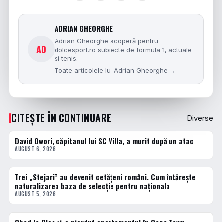
ADRIAN GHEORGHE
Adrian Gheorghe acoperă pentru
AD
dolcesport.ro subiecte de formula 1, actuale
și tenis.
Toate articolele lui Adrian Gheorghe →
CITEȘTE ÎN CONTINUARE
Diverse
David Owori, căpitanul lui SC Villa, a murit după un atac
DIVERSE
AUGUST 6, 2026
Trei „Stejari” au devenit cetățeni români. Cum întărește
DIVERSE
naturalizarea baza de selecție pentru naționala
AUGUST 5, 2026
DIVERSE