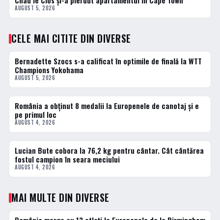
Chad le Clos și-a pierdut apartamentul în Cape Town
AUGUST 5, 2026
CELE MAI CITITE DIN DIVERSE
Bernadette Szocs s-a calificat în optimile de finală la WTT
1 · TOP
Champions Yokohama
AUGUST 5, 2026
România a obținut 8 medalii la Europenele de canotaj și e
2 · TOP
pe primul loc
AUGUST 4, 2026
Lucian Bute cobora la 76,2 kg pentru cântar. Cât cântărea
3 · TOP
fostul campion în seara meciului
AUGUST 4, 2026
MAI MULTE DIN DIVERSE
DIVERSE