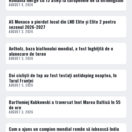
România merge cu 13 atleți la Europenele de la Birmingham
AUGUST 4, 2026
AS Monaco a pierdut locul din LNB Elite și Elite 2 pentru
BASCHET
sezonul 2026-2027
AUGUST 3, 2026
Antholz, baza biatlonului mondial, a fost înghițită de o
DIVERSE
alunecare de teren
AUGUST 3, 2026
Doi cicliști de top au fost testați antidoping noaptea, în
DIVERSE
Turul Franței
AUGUST 3, 2026
Bartłomiej Kubkowski a traversat înot Marea Baltică în 55
DIVERSE
de ore
AUGUST 3, 2026
Cum a ajuns un campion mondial român să iubească India
DIVERSE