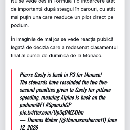
Nu se vede des în Formula 1 o întoarcere atât
de importantă după steagul în carouri, cu atât
mai puțin una care readuce un pilot direct pe
podium.
În imaginile de mai jos se vede reacția publică
legată de decizia care a redesenat clasamentul
final al cursei de duminică de la Monaco.
Pierre Gasly is back in P3 for Monaco!
The stewards have rescinded the two five-
second penalties given to Gasly for pitlane
speeding, meaning Alpine is back on the
podium!
#F1
#SpanishGP
pic.twitter.com/Up3qDMZXHm
— Thomas Maher (@thomasmaheronf1)
June
12, 2026