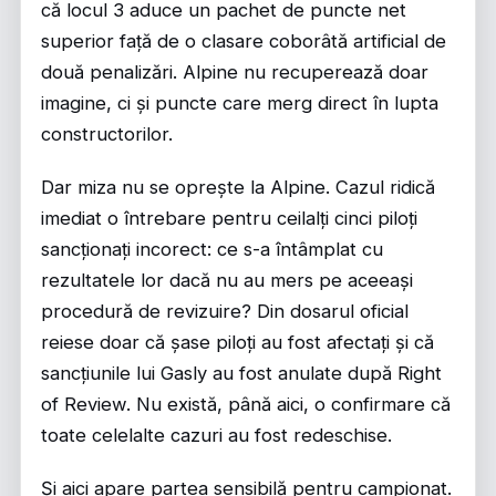
că locul 3 aduce un pachet de puncte net
superior față de o clasare coborâtă artificial de
două penalizări. Alpine nu recuperează doar
imagine, ci și puncte care merg direct în lupta
constructorilor.
Dar miza nu se oprește la Alpine. Cazul ridică
imediat o întrebare pentru ceilalți cinci piloți
sancționați incorect: ce s-a întâmplat cu
rezultatele lor dacă nu au mers pe aceeași
procedură de revizuire? Din dosarul oficial
reiese doar că șase piloți au fost afectați și că
sancțiunile lui Gasly au fost anulate după Right
of Review. Nu există, până aici, o confirmare că
toate celelalte cazuri au fost redeschise.
Și aici apare partea sensibilă pentru campionat.