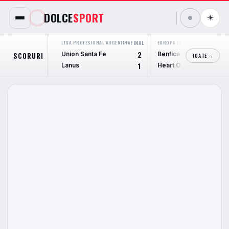
DOLCE
SPORT
☀
LIGA PROFESIONAL ARGENTINA
FINAL
EUROPA LEAGUE
FINAL
Union Santa Fe
Benfica
SCORURI
2
6
TOATE →
Lanus
Heart Of Midlothian
1
1