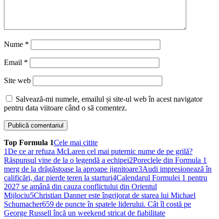
Nume
*
Email
*
Site web
Salvează-mi numele, emailul și site-ul web în acest navigator
pentru data viitoare când o să comentez.
Top Formula 1
Cele mai citite
1
De ce ar refuza McLaren cel mai puternic nume de pe grilă?
Răspunsul vine de la o legendă a echipei
2
Poreclele din Formula 1
merg de la drăgăstoase la aproape jignitoare
3
Audi impresionează în
calificări, dar pierde teren la starturi
4
Calendarul Formulei 1 pentru
2027 se amână din cauza conflictului din Orientul
Mijlociu
5
Christian Danner este îngrijorat de starea lui Michael
Schumacher
6
59 de puncte în spatele liderului. Cât îl costă pe
George Russell încă un weekend stricat de fiabilitate