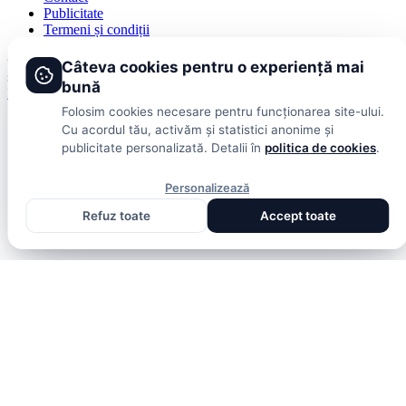
Publicitate
Termeni și condiții
© 2026 DolceSport. Toate drepturile rezervate.
Scoruri, clasamente
Câteva cookies pentru o experiență mai
și analize din toate competițiile
bună
Fotbal intern
Fotbal extern
Scoruri live
Folosim cookies necesare pentru funcționarea site-ului.
Cu acordul tău, activăm și statistici anonime și
publicitate personalizată. Detalii în
politica de cookies
.
Personalizează
Refuz toate
Accept toate