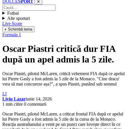
DOLCE
SPORT
✕
Fotbal
Alte sporturi
Live Score
◐ Schimbă tema
Formula 1
Oscar Piastri critică dur FIA
după un apel admis la 5 zile.
Oscar Piastri, pilotul McLaren, critică vehement FIA după ce apelul
lui Pierre Gasly a fost admis la 5 zile de la Monaco. "Cine dracu'
vrea să mai concureze așa?", a spus Piastri, punând sub semnul
LI
Liviu Lazar
iunie 14, 2026
1 min citire
0 comentarii
Oscar Piastri, pilotul McLaren, a criticat frontal FIA după ce apelul
lui Pierre Gasly a fost admis la 5 zile de la cursa de la Monaco.
Reacția australianului a venit pe un punct care lovește direct în ce