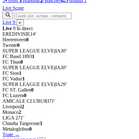
🎾
Tenis
🤾
Handbal
🏀
Baschet
🏎
Formula 1
Live Score
Live
9
◐
Live
9 în direct
EREDIVISIE
14'
Heerenveen
0
Twente
0
SUPER LEAGUE ELVEțIA
30'
FC Basel 1893
1
FC Thun
0
SUPER LEAGUE ELVEțIA
30'
FC Sion
1
FC Vaduz
1
SUPER LEAGUE ELVEțIA
29'
FC ST. Gallen
0
FC Luzern
0
AMICALE CLUBURI
71'
Liverpool
2
Monaco
2
LIGA 2
71'
Chindia Targoviste
3
Metaloglobus
0
Toate →