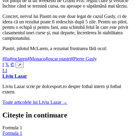
vor piloții de la un weekend de Grand Prix: reguli clare și verdicte
închise când se termină cursa, nu aproape o săptămână mai târziu.
Concret, nervul lui Piastri nu este doar legat de cazul Gasly, ci de
ideea că un rezultat poate fi redeschis după 5 zile. Pentru un pilot,
pentru o echipă și pentru fani, asta schimbă felul în care este privit
clasamentul unei curse și, mai departe, încrederea în stabilitatea
campionatului.
Piastri, pilotul McLaren, a rezumat frustrarea fără ocol:
#fia
#mclaren
#Monaco
#oscar piastri
#Pierre Gasly
f
𝕏
✆
↗
LI
Liviu Lazar
Liviu Lazar scrie pe dolcesport.ro despre fotbal intern și fotbal
extern.
Toate articolele lui Liviu Lazar →
Citește în continuare
Formula 1
Formula 1