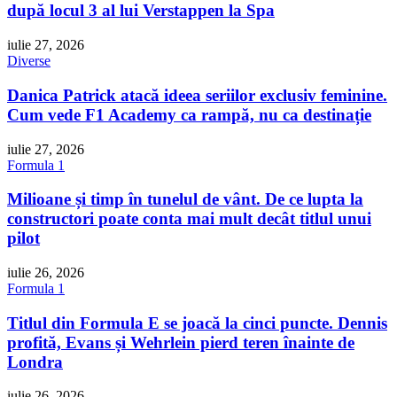
după locul 3 al lui Verstappen la Spa
iulie 27, 2026
Diverse
Danica Patrick atacă ideea seriilor exclusiv feminine.
Cum vede F1 Academy ca rampă, nu ca destinație
iulie 27, 2026
Formula 1
Milioane și timp în tunelul de vânt. De ce lupta la
constructori poate conta mai mult decât titlul unui
pilot
iulie 26, 2026
Formula 1
Titlul din Formula E se joacă la cinci puncte. Dennis
profită, Evans și Wehrlein pierd teren înainte de
Londra
iulie 26, 2026