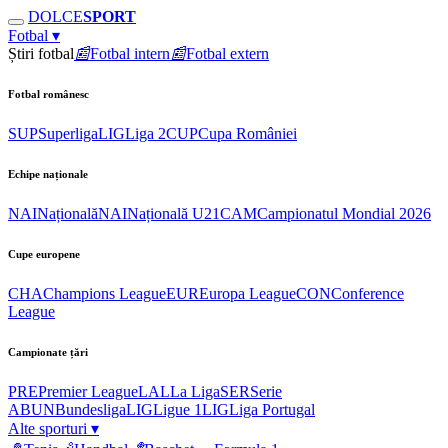
DOLCE
SPORT
Fotbal
▾
Știri fotbal
📰
Fotbal intern
📰
Fotbal extern
Fotbal românesc
SUP
Superliga
LIG
Liga 2
CUP
Cupa României
Echipe naționale
NAI
Națională
NAI
Națională U21
CAM
Campionatul Mondial 2026
Cupe europene
CHA
Champions League
EUR
Europa League
CON
Conference
League
Campionate țări
PRE
Premier League
LAL
La Liga
SER
Serie
A
BUN
Bundesliga
LIG
Ligue 1
LIG
Liga Portugal
Alte sporturi
▾