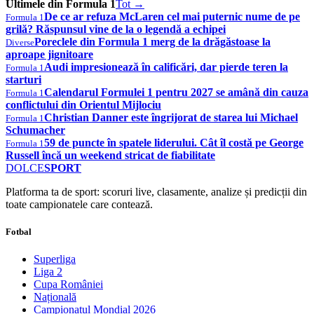
Ultimele din Formula 1
Tot →
De ce ar refuza McLaren cel mai puternic nume de pe
Formula 1
grilă? Răspunsul vine de la o legendă a echipei
Poreclele din Formula 1 merg de la drăgăstoase la
Diverse
aproape jignitoare
Audi impresionează în calificări, dar pierde teren la
Formula 1
starturi
Calendarul Formulei 1 pentru 2027 se amână din cauza
Formula 1
conflictului din Orientul Mijlociu
Christian Danner este îngrijorat de starea lui Michael
Formula 1
Schumacher
59 de puncte în spatele liderului. Cât îl costă pe George
Formula 1
Russell încă un weekend stricat de fiabilitate
DOLCE
SPORT
Platforma ta de sport: scoruri live, clasamente, analize și predicții din
toate campionatele care contează.
Fotbal
Superliga
Liga 2
Cupa României
Națională
Campionatul Mondial 2026