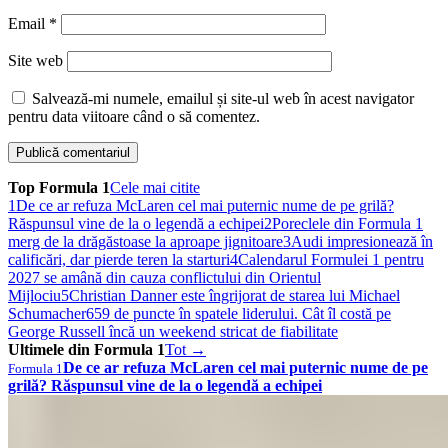
Email
*
Site web
Salvează-mi numele, emailul și site-ul web în acest navigator
pentru data viitoare când o să comentez.
Top Formula 1
Cele mai citite
1
De ce ar refuza McLaren cel mai puternic nume de pe grilă?
Răspunsul vine de la o legendă a echipei
2
Poreclele din Formula 1
merg de la drăgăstoase la aproape jignitoare
3
Audi impresionează în
calificări, dar pierde teren la starturi
4
Calendarul Formulei 1 pentru
2027 se amână din cauza conflictului din Orientul
Mijlociu
5
Christian Danner este îngrijorat de starea lui Michael
Schumacher
6
59 de puncte în spatele liderului. Cât îl costă pe
George Russell încă un weekend stricat de fiabilitate
Ultimele din Formula 1
Tot →
De ce ar refuza McLaren cel mai puternic nume de pe
Formula 1
grilă? Răspunsul vine de la o legendă a echipei
Poreclele din Formula 1 merg de la drăgăstoase la
Diverse
aproape jignitoare
Audi impresionează în calificări, dar pierde teren la
Formula 1