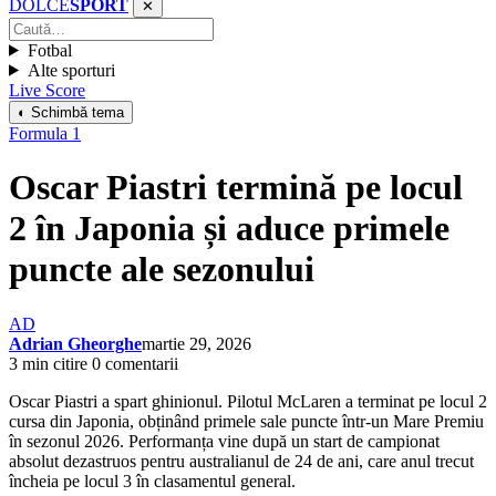
DOLCE
SPORT
✕
Fotbal
Alte sporturi
Live Score
◐ Schimbă tema
Formula 1
Oscar Piastri termină pe locul
2 în Japonia și aduce primele
puncte ale sezonului
AD
Adrian Gheorghe
martie 29, 2026
3 min citire
0 comentarii
Oscar Piastri a spart ghinionul. Pilotul McLaren a terminat pe locul 2
cursa din Japonia, obținând primele sale puncte într-un Mare Premiu
în sezonul 2026. Performanța vine după un start de campionat
absolut dezastruos pentru australianul de 24 de ani, care anul trecut
încheia pe locul 3 în clasamentul general.