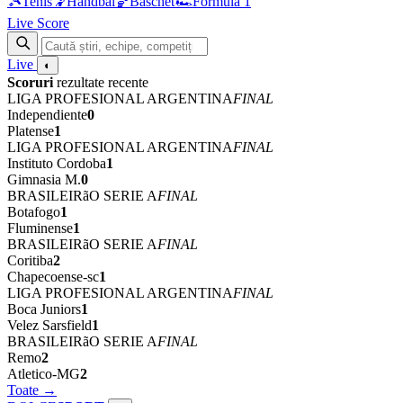
🎾
Tenis
🤾
Handbal
🏀
Baschet
🏎
Formula 1
Live Score
Live
◐
Scoruri
rezultate recente
LIGA PROFESIONAL ARGENTINA
FINAL
Independiente
0
Platense
1
LIGA PROFESIONAL ARGENTINA
FINAL
Instituto Cordoba
1
Gimnasia M.
0
BRASILEIRãO SERIE A
FINAL
Botafogo
1
Fluminense
1
BRASILEIRãO SERIE A
FINAL
Coritiba
2
Chapecoense-sc
1
LIGA PROFESIONAL ARGENTINA
FINAL
Boca Juniors
1
Velez Sarsfield
1
BRASILEIRãO SERIE A
FINAL
Remo
2
Atletico-MG
2
Toate →