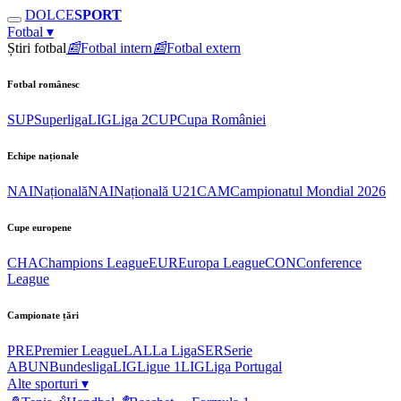
DOLCE
SPORT
Fotbal
▾
Știri fotbal
📰
Fotbal intern
📰
Fotbal extern
Fotbal românesc
SUP
Superliga
LIG
Liga 2
CUP
Cupa României
Echipe naționale
NAI
Națională
NAI
Națională U21
CAM
Campionatul Mondial 2026
Cupe europene
CHA
Champions League
EUR
Europa League
CON
Conference
League
Campionate țări
PRE
Premier League
LAL
La Liga
SER
Serie
A
BUN
Bundesliga
LIG
Ligue 1
LIG
Liga Portugal
Alte sporturi
▾