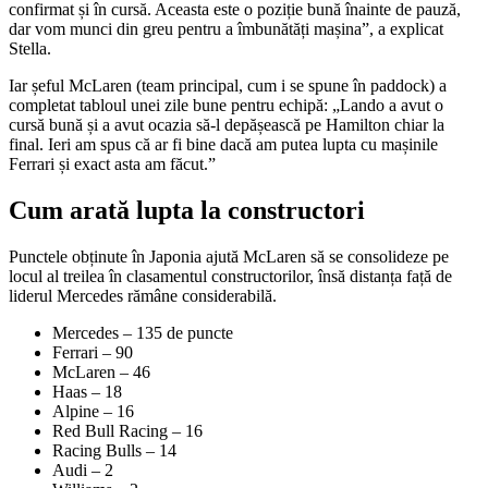
confirmat și în cursă. Aceasta este o poziție bună înainte de pauză,
dar vom munci din greu pentru a îmbunătăți mașina”, a explicat
Stella.
Iar șeful McLaren (team principal, cum i se spune în paddock) a
completat tabloul unei zile bune pentru echipă: „Lando a avut o
cursă bună și a avut ocazia să-l depășească pe Hamilton chiar la
final. Ieri am spus că ar fi bine dacă am putea lupta cu mașinile
Ferrari și exact asta am făcut.”
Cum arată lupta la constructori
Punctele obținute în Japonia ajută McLaren să se consolideze pe
locul al treilea în clasamentul constructorilor, însă distanța față de
liderul Mercedes rămâne considerabilă.
Mercedes – 135 de puncte
Ferrari – 90
McLaren – 46
Haas – 18
Alpine – 16
Red Bull Racing – 16
Racing Bulls – 14
Audi – 2