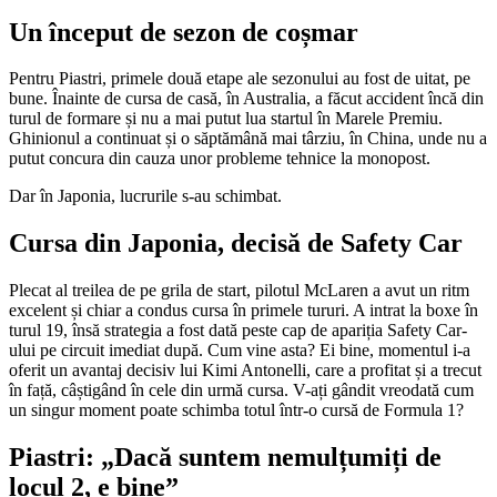
Un început de sezon de coșmar
Pentru Piastri, primele două etape ale sezonului au fost de uitat, pe
bune. Înainte de cursa de casă, în Australia, a făcut accident încă din
turul de formare și nu a mai putut lua startul în Marele Premiu.
Ghinionul a continuat și o săptămână mai târziu, în China, unde nu a
putut concura din cauza unor probleme tehnice la monopost.
Dar în Japonia, lucrurile s-au schimbat.
Cursa din Japonia, decisă de Safety Car
Plecat al treilea de pe grila de start, pilotul McLaren a avut un ritm
excelent și chiar a condus cursa în primele tururi. A intrat la boxe în
turul 19, însă strategia a fost dată peste cap de apariția Safety Car-
ului pe circuit imediat după. Cum vine asta? Ei bine, momentul i-a
oferit un avantaj decisiv lui Kimi Antonelli, care a profitat și a trecut
în față, câștigând în cele din urmă cursa. V-ați gândit vreodată cum
un singur moment poate schimba totul într-o cursă de Formula 1?
Piastri: „Dacă suntem nemulțumiți de
locul 2, e bine”