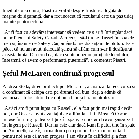
Imediat după cursă, Piastri a vorbit despre frustrarea legată de
mașina de siguranță, dar a recunoscut că rezultatul este un pas uriaș
înainte pentru echipă.
„Ar fi fost cu adevărat interesant să vedem ce s-ar fi întâmplat dacă
nu ar fi existat Safety Car-ul. Am reușit să-l țin pe Russell în spatele
meu și, înainte de Safety Car, amândoi ne distanțam de pluton. Este
păcat că nu am avut niciodată șansa să aflăm cum s-ar fi desfășurat
această luptă. Dar cred că, dacă suntem nemulțumiți de locul doi,
înseamnă că avem o performanță puternică”, a comentat Piastri.
Șeful McLaren confirmă progresul
Andrea Stella, directorul echipei McLaren, a analizat la rece cursa și
a confirmat că echipa este pe drumul cel bun, deși a admis că
victoria ar fi fost dificil de obținut chiar și fără neutralizare.
„Astăzi am fi putut lupta cu Russell, el a fost puțin mai rapid decât
noi, dar Oscar a avut avantajul de a fi în fața lui. Părea că Oscar
intrase în ritm și putea să-l țină în spate, iar noi am fi avut șansa să-l
învingem pe Russell. Dar nu este clar dacă l-am fi putut ține în spate
pe Antonelli, care își croia drum prin pluton. Cel mai important
pentru noi este că avem progres, l-am văzut în calificări și a fost