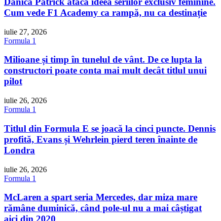
Danica Patrick atacă ideea seriilor exclusiv feminine.
Cum vede F1 Academy ca rampă, nu ca destinație
iulie 27, 2026
Formula 1
Milioane și timp în tunelul de vânt. De ce lupta la
constructori poate conta mai mult decât titlul unui
pilot
iulie 26, 2026
Formula 1
Titlul din Formula E se joacă la cinci puncte. Dennis
profită, Evans și Wehrlein pierd teren înainte de
Londra
iulie 26, 2026
Formula 1
McLaren a spart seria Mercedes, dar miza mare
rămâne duminică, când pole-ul nu a mai câștigat
aici din 2020