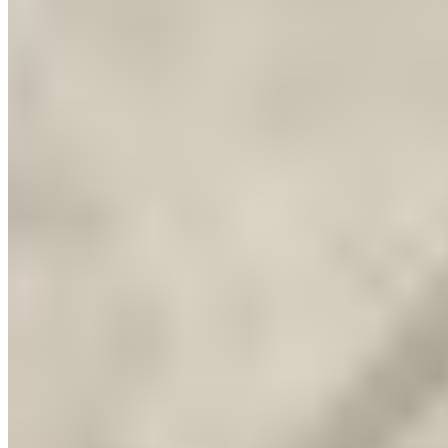
starturi
Calendarul Formulei 1 pentru 2027 se amână din cauza
Formula 1
conflictului din Orientul Mijlociu
Christian Danner este îngrijorat de starea lui Michael
Formula 1
Schumacher
59 de puncte în spatele liderului. Cât îl costă pe George
Formula 1
Russell încă un weekend stricat de fiabilitate
DOLCE
SPORT
Platforma ta de sport: scoruri live, clasamente, analize și predicții din
toate campionatele care contează.
Fotbal
Superliga
Liga 2
Cupa României
Națională
Campionatul Mondial 2026
Champions League
Mari ligi
Premier League