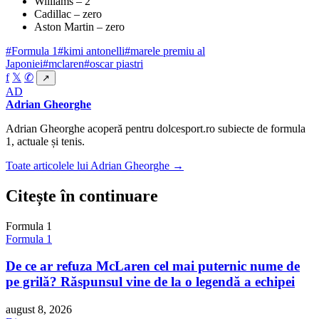
Williams – 2
Cadillac – zero
Aston Martin – zero
#Formula 1
#kimi antonelli
#marele premiu al
Japoniei
#mclaren
#oscar piastri
f
𝕏
✆
↗
AD
Adrian Gheorghe
Adrian Gheorghe acoperă pentru dolcesport.ro subiecte de formula
1, actuale și tenis.
Toate articolele lui Adrian Gheorghe →
Citește în continuare
Formula 1
Formula 1
De ce ar refuza McLaren cel mai puternic nume de
pe grilă? Răspunsul vine de la o legendă a echipei
august 8, 2026