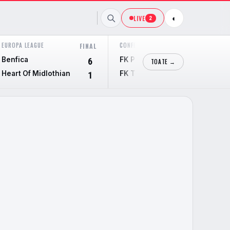
LIVE
◐
2
EUROPA LEAGUE
CONFERENCE LEAGUE
FINAL
FINAL
Benfica
FK Partizan
6
3
TOATE →
Heart Of Midlothian
FK Tobol Kostanay
1
0