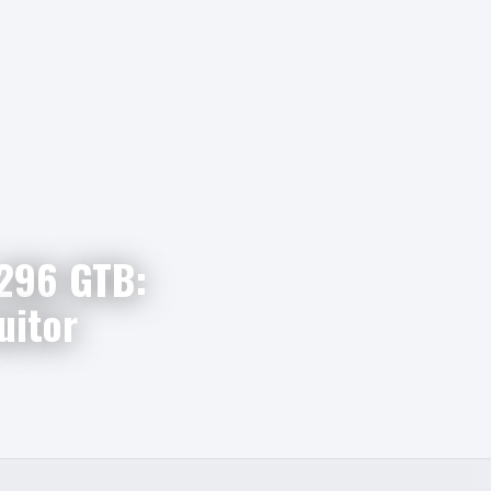
 296 GTB:
uitor