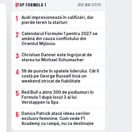
TOP FORMULA 1
CELE MAI CITITE
1
Audi impresionează în calificări, dar
pierde teren la starturi
2
Calendarul Formulei 1 pentru 2027 se
amână din cauza conflictului din
Orientul Mijlociu
3
Christian Danner este îngrijorat de
starea lui Michael Schumacher
4
59 de puncte în spatele liderului. Cât îl
costă pe George Russell încă un
weekend stricat de fiabilitate
5
Red Bull a atins 300 de podiumuri în
Formula 1 după locul 3 al lui
Verstappen la Spa
6
Danica Patrick atacă ideea seriilor
exclusiv feminine. Cum vede F1
Academy ca rampă, nu ca destinație