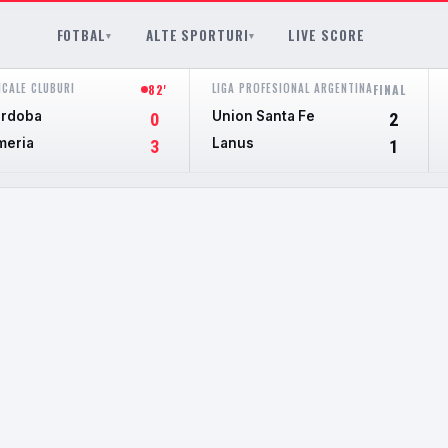
FOTBAL
ALTE SPORTURI
LIVE SCORE
▾
▾
ICALE CLUBURI
LIGA PROFESIONAL ARGENTINA
82'
FINAL
rdoba
Union Santa Fe
0
2
meria
Lanus
3
1