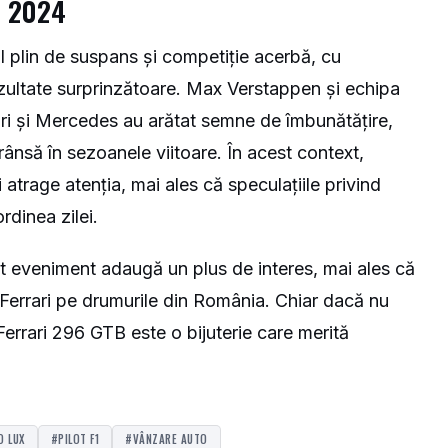
l 2024
 plin de suspans și competiție acerbă, cu
ultate surprinzătoare. Max Verstappen și echipa
ri și Mercedes au arătat semne de îmbunătățire,
rânsă în sezoanele viitoare. În acest context,
i atrage atenția, mai ales că speculațiile privind
ordinea zilei.
st eveniment adaugă un plus de interes, mai ales că
 Ferrari pe drumurile din România. Chiar dacă nu
errari 296 GTB este o bijuterie care merită
O LUX
#PILOT F1
#VÂNZARE AUTO