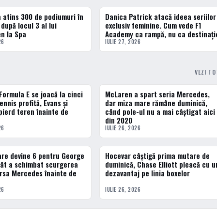
a atins 300 de podiumuri în
Danica Patrick atacă ideea seriilor
3 · TOP
după locul 3 al lui
exclusiv feminine. Cum vede F1
n la Spa
Academy ca rampă, nu ca destinați
26
IULIE 27, 2026
VEZI T
 Formula E se joacă la cinci
McLaren a spart seria Mercedes,
FORMULA 1
nnis profită, Evans și
dar miza mare rămâne duminică,
pierd teren înainte de
când pole-ul nu a mai câștigat aici
din 2020
26
IULIE 26, 2026
are devine 6 pentru George
Hocevar câștigă prima mutare de
DIVERSE
Cât a schimbat scurgerea
duminică, Chase Elliott pleacă cu u
rsa Mercedes înainte de
dezavantaj pe linia boxelor
26
IULIE 26, 2026