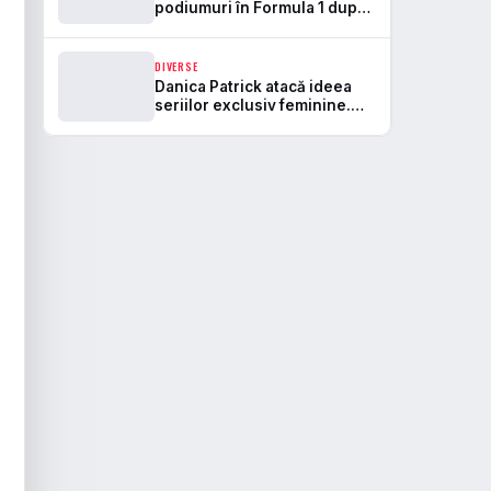
podiumuri în Formula 1 după
locul 3 al lui Verstappen la
Spa
DIVERSE
Danica Patrick atacă ideea
seriilor exclusiv feminine.
Cum vede F1 Academy ca
rampă, nu ca destinație