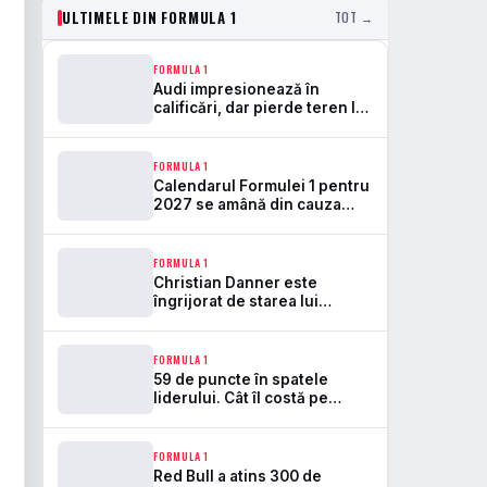
ULTIMELE DIN FORMULA 1
TOT →
FORMULA 1
Audi impresionează în
calificări, dar pierde teren la
starturi
FORMULA 1
Calendarul Formulei 1 pentru
2027 se amână din cauza
conflictului din Orientul
Mijlociu
FORMULA 1
Christian Danner este
îngrijorat de starea lui
Michael Schumacher
FORMULA 1
59 de puncte în spatele
liderului. Cât îl costă pe
George Russell încă un
weekend stricat de fiabilitate
FORMULA 1
Red Bull a atins 300 de