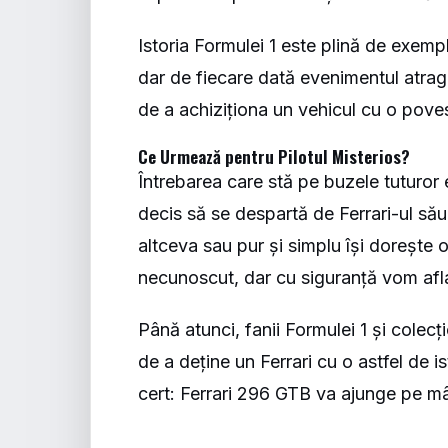
Istoria Formulei 1 este plină de exemp
dar de fiecare dată evenimentul atrage
de a achiziționa un vehicul cu o pove
Ce Urmează pentru Pilotul Misterios?
Întrebarea care stă pe buzele tuturor 
decis să se despartă de Ferrari-ul său
altceva sau pur și simplu își doreș
necunoscut, dar cu siguranță vom afl
Până atunci, fanii Formulei 1 și colecț
de a deține un Ferrari cu o astfel de is
cert: Ferrari 296 GTB va ajunge pe mâ