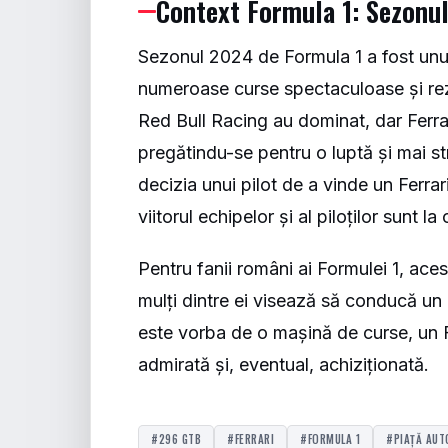
Context Formula 1: Sezonu
Sezonul 2024 de Formula 1 a fost unul
numeroase curse spectaculoase și rez
Red Bull Racing au dominat, dar Ferra
pregătindu-se pentru o luptă și mai st
decizia unui pilot de a vinde un Ferrar
viitorul echipelor și al piloților sunt la 
Pentru fanii români ai Formulei 1, ace
mulți dintre ei visează să conducă un
este vorba de o mașină de curse, un F
admirată și, eventual, achiziționată.
#296 GTB
#FERRARI
#FORMULA 1
#PIAȚĂ AUT