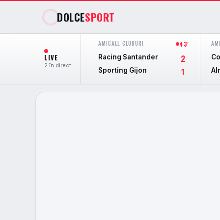
DOLCE
SPORT
AMICALE CLUBURI
AM
43'
LIVE
Racing Santander
Co
2
2 în direct
Sporting Gijon
Al
1