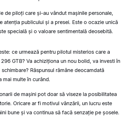
le de piloți care și-au vândut mașinile personale,
 atenția publicului și a presei. Este o ocazie unică
ste specială și o valoare sentimentală deosebită.
este: ce urmează pentru pilotul misterios care a
 296 GTB? Va achiziționa un nou bolid, va investi în
te o schimbare? Răspunsul rămâne deocamdată
a mai multe în curând.
ionarii de mașini pot doar să viseze la posibilitatea
torie. Oricare ar fi motivul vânzării, un lucru este
ini bune și va continua să facă senzație pe șosele.