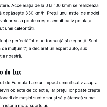
utere. Accelerația de la 0 la 100 km/h se realizează
mă depășește 330 km/h. Prețul unui astfel de model
aloarea sa poate crește semnificativ pe piața
 unei celebrități.
nație perfectă între performanță și eleganță. Sunt
em de mulțumit”, a declarat un expert auto, sub
ția noastră.
o de Lux
ilot de Formula 1 are un impact semnificativ asupra
devin obiecte de colecție, iar prețul lor poate crește
cționarii de mașini sunt dispuși să plătească sume
n istoria motorsportului.