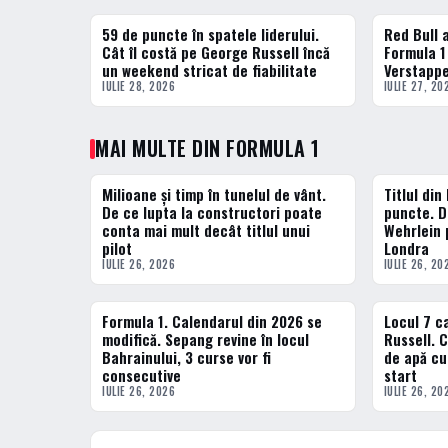
59 de puncte în spatele liderului.
Red Bull 
1 · TOP
2 · TOP
Cât îl costă pe George Russell încă
Formula 1 
un weekend stricat de fiabilitate
Verstappe
IULIE 28, 2026
IULIE 27, 20
MAI MULTE DIN FORMULA 1
Milioane și timp în tunelul de vânt.
Titlul din
FORMULA 1
FORMULA 1
De ce lupta la constructori poate
puncte. De
conta mai mult decât titlul unui
Wehrlein 
pilot
Londra
IULIE 26, 2026
IULIE 26, 20
Formula 1. Calendarul din 2026 se
Locul 7 c
FORMULA 1
FORMULA 1
modifică. Sepang revine în locul
Russell. 
Bahrainului, 3 curse vor fi
de apă cu
consecutive
start
IULIE 26, 2026
IULIE 26, 20