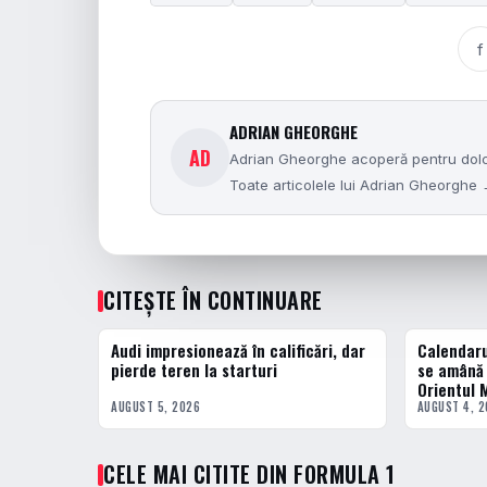
f
ADRIAN GHEORGHE
AD
Adrian Gheorghe acoperă pentru dolces
Toate articolele lui Adrian Gheorghe
CITEȘTE ÎN CONTINUARE
Audi impresionează în calificări, dar
Calendaru
FORMULA 1
FORMULA 1
pierde teren la starturi
se amână 
Orientul M
AUGUST 5, 2026
AUGUST 4, 
CELE MAI CITITE DIN FORMULA 1