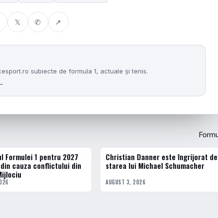
𝕏
✆
↗
port.ro subiecte de formula 1, actuale și tenis.
 →
Formu
l Formulei 1 pentru 2027
Christian Danner este îngrijorat de
FORMULA 1
din cauza conflictului din
starea lui Michael Schumacher
ijlociu
2026
AUGUST 3, 2026