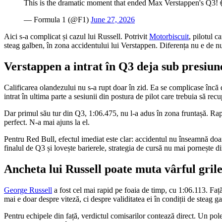
This is the dramatic moment that ended Max Verstappen's Q3!
— Formula 1 (@F1)
June 27, 2026
Aici s-a complicat și cazul lui Russell. Potrivit
Motorbiscuit
, pilotul c
steag galben, în zona accidentului lui Verstappen. Diferența nu e de nu
Verstappen a intrat în Q3 deja sub presiun
Calificarea olandezului nu s-a rupt doar în zid. Ea se complicase încă
intrat în ultima parte a sesiunii din postura de pilot care trebuia să rec
Dar primul său tur din Q3, 1:06.475, nu l-a adus în zona fruntașă. Rapo
perfect. N-a mai ajuns la el.
Pentru Red Bull, efectul imediat este clar: accidentul nu înseamnă doar 
finalul de Q3 și lovește barierele, strategia de cursă nu mai pornește di
Ancheta lui Russell poate muta vârful grile
George Russell
a fost cel mai rapid pe foaia de timp, cu 1:06.113. Față
mai e doar despre viteză, ci despre validitatea ei în condiții de steag g
Pentru echipele din față, verdictul comisarilor contează direct. Un pol