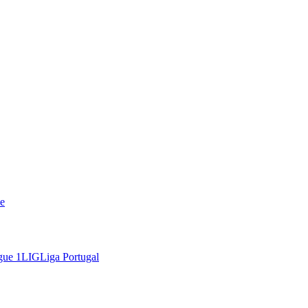
e
gue 1
LIG
Liga Portugal