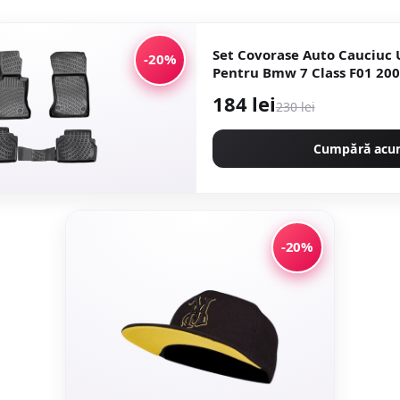
Set Covorase Auto Cauciuc
-20%
Pentru Bmw 7 Class F01 20
184 lei
230 lei
Cumpără ac
-20%