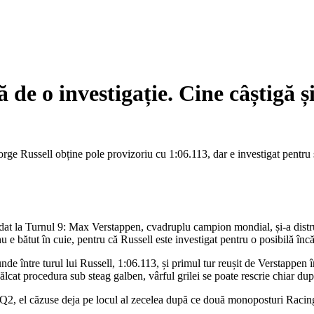
 de o investigație. Cine câștigă 
orge Russell obține pole provizoriu cu 1:06.113, dar e investigat pentru
odat la Turnul 9: Max Verstappen, cvadruplu campion mondial, și-a distr
 e bătut în cuie, pentru că Russell este investigat pentru o posibilă încă
nde între turul lui Russell, 1:06.113, și primul tur reușit de Verstappen
ălcat procedura sub steag galben, vârful grilei se poate rescrie chiar după
Q2, el căzuse deja pe locul al zecelea după ce două monoposturi Racing Bu