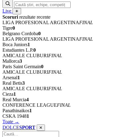
Live
☀
Scoruri
rezultate recente
LIGA PROFESIONAL ARGENTINA
FINAL
Tigre
0
Belgrano Cordoba
0
LIGA PROFESIONAL ARGENTINA
FINAL
Boca Juniors
1
Estudiantes L.P.
0
AMICALE CLUBURI
FINAL
Mallorca
3
Paris Saint Germain
0
AMICALE CLUBURI
FINAL
Arsenal
1
Real Betis
3
AMICALE CLUBURI
FINAL
Cieza
1
Real Murcia
4
CONFERENCE LEAGUE
FINAL
Panathinaikos
1
CSKA 1948
1
Toate →
DOLCE
SPORT
✕