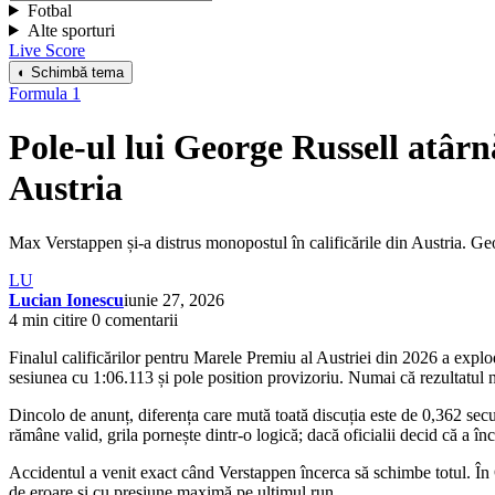
Fotbal
Alte sporturi
Live Score
◐ Schimbă tema
Formula 1
Pole-ul lui George Russell atârnă
Austria
Max Verstappen și-a distrus monopostul în calificările din Austria. Ge
LU
Lucian Ionescu
iunie 27, 2026
4 min citire
0 comentarii
Finalul calificărilor pentru Marele Premiu al Austriei din 2026 a expl
sesiunea cu 1:06.113 și pole position provizoriu. Numai că rezultatul nu
Dincolo de anunț, diferența care mută toată discuția este de 0,362 secu
rămâne valid, grila pornește dintr-o logică; dacă oficialii decid că a înc
Accidentul a venit exact când Verstappen încerca să schimbe totul. În 
de eroare și cu presiune maximă pe ultimul run.