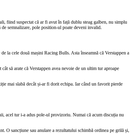
ali, fiind suspectat că ar fi avut în față dublu steag galben, nu simplu
ă de semnalizare, pole position-ul poate deveni invalid.
ite de la cele două mașini Racing Bulls. Asta înseamnă că Verstappen a
nt cât să arate că Verstappen avea nevoie de un ultim tur aproape
ie mai slabă decât și-ar fi dorit echipa. Iar când un favorit pierde
nii, acel tur i-a adus pole-ul provizoriu. Numai că acum discuția nu
nt. O sancțiune sau anulare a rezultatului schimbă ordinea pe grilă și,