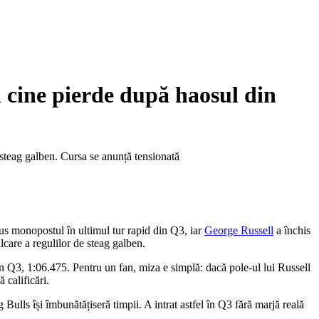
și cine pierde după haosul din
 steag galben. Cursa se anunță tensionată
us monopostul în ultimul tur rapid din Q3, iar
George Russell
a închis
lcare a regulilor de steag galben.
 în Q3, 1:06.475. Pentru un fan, miza e simplă: dacă pole-ul lui Russell
 calificări.
lls își îmbunătățiseră timpii. A intrat astfel în Q3 fără marjă reală