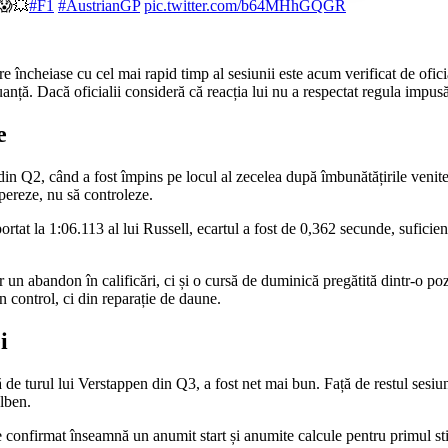
 😱💥
#F1
#AustrianGP
pic.twitter.com/b64MHhGQGR
are încheiase cu cel mai rapid timp al sesiunii este acum verificat de ofici
anță. Dacă oficialii consideră că reacția lui nu a respectat regula impus
e
 din Q2, când a fost împins pe locul al zecelea după îmbunătățirile ven
upereze, nu să controleze.
rtat la 1:06.113 al lui Russell, ecartul a fost de 0,362 secunde, suficie
un abandon în calificări, ci și o cursă de duminică pregătită dintr-o poziț
n control, ci din reparație de daune.
i
 de turul lui Verstappen din Q3, a fost net mai bun. Față de restul sesiu
alben.
e confirmat înseamnă un anumit start și anumite calcule pentru primul sti