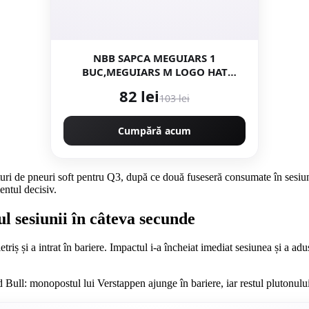
NBB SAPCA MEGUIARS 1
BUC,MEGUIARS M LOGO HAT
MEGUIARS
82 lei
103 lei
Cumpără acum
turi de pneuri soft pentru Q3, după ce două fuseseră consumate în sesiune
entul decisiv.
l sesiunii în câteva secunde
triș și a intrat în bariere. Impactul i-a încheiat imediat sesiunea și a a
d Bull: monopostul lui Verstappen ajunge în bariere, iar restul plutonului