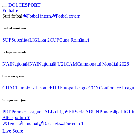
DOLCE
SPORT
Fotbal
▾
Știri fotbal
📰
Fotbal intern
📰
Fotbal extern
Fotbal românesc
SUP
Superliga
LIG
Liga 2
CUP
Cupa României
Echipe naționale
NAI
Națională
NAI
Națională U21
CAM
Campionatul Mondial 2026
Cupe europene
CHA
Champions League
EUR
Europa League
CON
Conference Leagu
Campionate țări
PRE
Premier League
LAL
La Liga
SER
Serie A
BUN
Bundesliga
LIG
Li
Alte sporturi
▾
🎾
Tenis
🤾
Handbal
🏀
Baschet
🏎
Formula 1
Live Score