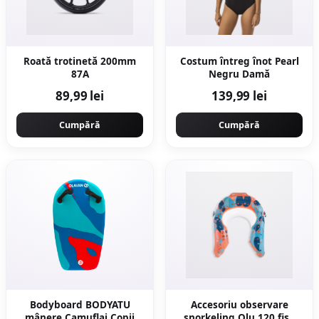
Roată trotinetă 200mm
Costum întreg înot Pearl
87A
Negru Damă
89,99 lei
139,99 lei
Cumpără
Cumpără
Bodyboard BODYATU
Accesoriu observare
mânere Camuflaj Copii
snorkeling Olu 120 fish