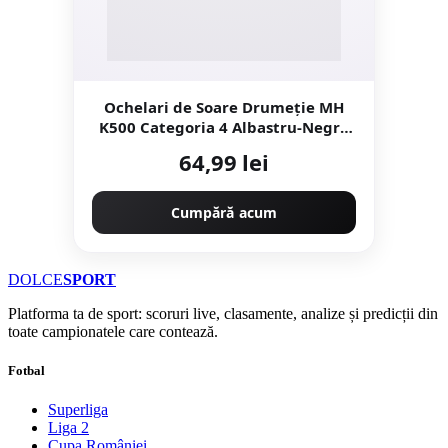
Ochelari de Soare Drumeție MH
K500 Categoria 4 Albastru-Negru
Copii 4-6 Ani
64,99 lei
Cumpără acum
DOLCE
SPORT
Platforma ta de sport: scoruri live, clasamente, analize și predicții din
toate campionatele care contează.
Fotbal
Superliga
Liga 2
Cupa României