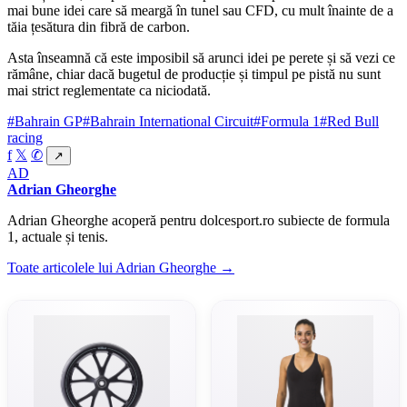
mai bune idei care să meargă în tunel sau CFD, cu mult înainte de a
tăia țesătura din fibră de carbon.
Asta înseamnă că este imposibil să arunci idei pe perete și să vezi ce
rămâne, chiar dacă bugetul de producție și timpul pe pistă nu sunt
mai strict reglementate ca niciodată.
#Bahrain GP
#Bahrain International Circuit
#Formula 1
#Red Bull
racing
f
𝕏
✆
↗
AD
Adrian Gheorghe
Adrian Gheorghe acoperă pentru dolcesport.ro subiecte de formula
1, actuale și tenis.
Toate articolele lui Adrian Gheorghe →