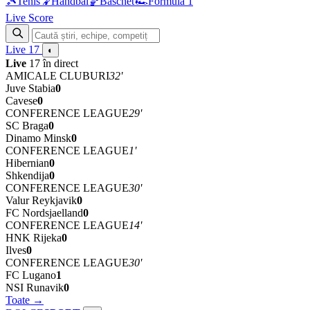
🎾
Tenis
🤾
Handbal
🏀
Baschet
🏎
Formula 1
Live Score
Live
17
◐
Live
17 în direct
AMICALE CLUBURI
32'
Juve Stabia
0
Cavese
0
CONFERENCE LEAGUE
29'
SC Braga
0
Dinamo Minsk
0
CONFERENCE LEAGUE
1'
Hibernian
0
Shkendija
0
CONFERENCE LEAGUE
30'
Valur Reykjavik
0
FC Nordsjaelland
0
CONFERENCE LEAGUE
14'
HNK Rijeka
0
Ilves
0
CONFERENCE LEAGUE
30'
FC Lugano
1
NSI Runavik
0
Toate →