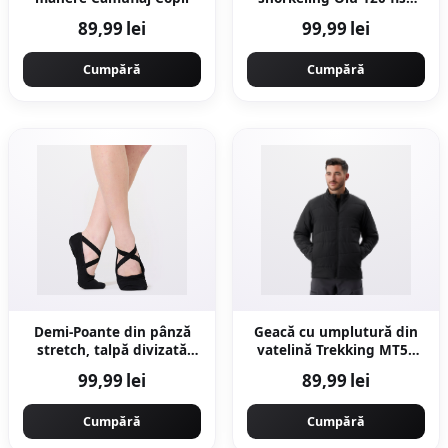
Albastru-Portocaliu
89,99 lei
99,99 lei
Cumpără
Cumpără
Demi-Poante din pânză
Geacă cu umplutură din
stretch, talpă divizată
vatelină Trekking MT50
Balet Negru
0°C Negru Bărbați
99,99 lei
89,99 lei
Cumpără
Cumpără