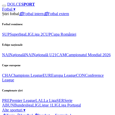
DOLCE
SPORT
Fotbal
▾
Știri fotbal
📰
Fotbal intern
📰
Fotbal extern
Fotbal românesc
SUP
Superliga
LIG
Liga 2
CUP
Cupa României
Echipe naționale
NAI
Națională
NAI
Națională U21
CAM
Campionatul Mondial 2026
Cupe europene
CHA
Champions League
EUR
Europa League
CON
Conference
League
Campionate țări
PRE
Premier League
LAL
La Liga
SER
Serie
A
BUN
Bundesliga
LIG
Ligue 1
LIG
Liga Portugal
Alte sporturi
▾