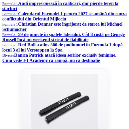
Audi impresionează în calificări, dar pierde teren la
Formula 1
starturi
Calendarul Formulei 1 pentru 2027 se amână din cauza
Formula 1
conflictului din Orientul Mijlociu
Christian Danner este îngrijorat de starea lui Michael
Formula 1
Schumacher
59 de puncte în spatele liderului. Cât îl costă pe George
Formula 1
Russell încă un weekend stricat de fiabilitate
Red Bull a atins 300 de podiumuri în Formula 1 după
Formula 1
locul 3 al lui Verstappen la Spa
Danica Patrick atacă ideea seriilor exclusiv feminine.
Diverse
Cum vede F1 Academy ca rampă, nu ca destinație