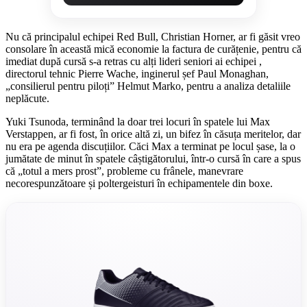
Nu că principalul echipei Red Bull, Christian Horner, ar fi găsit vreo
consolare în această mică economie la factura de curățenie, pentru că
imediat după cursă s-a retras cu alți lideri seniori ai echipei ,
directorul tehnic Pierre Wache, inginerul șef Paul Monaghan,
„consilierul pentru piloți” Helmut Marko, pentru a analiza detaliile
neplăcute.
Yuki Tsunoda, terminând la doar trei locuri în spatele lui Max
Verstappen, ar fi fost, în orice altă zi, un bifez în căsuța meritelor, dar
nu era pe agenda discuțiilor. Căci Max a terminat pe locul șase, la o
jumătate de minut în spatele câștigătorului, într-o cursă în care a spus
că „totul a mers prost”, probleme cu frânele, manevrare
necorespunzătoare și poltergeisturi în echipamentele din boxe.