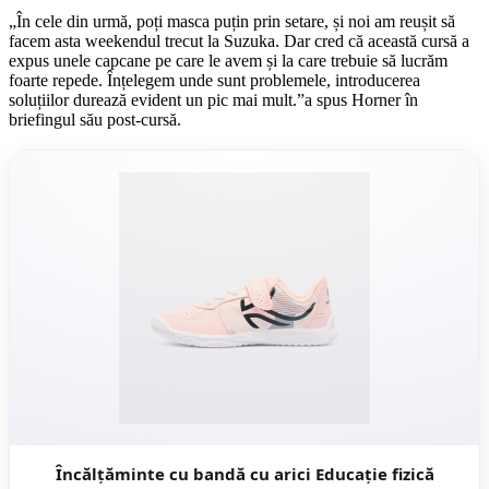
„În cele din urmă, poți masca puțin prin setare, și noi am reușit să
facem asta weekendul trecut la Suzuka. Dar cred că această cursă a
expus unele capcane pe care le avem și la care trebuie să lucrăm
foarte repede. Înțelegem unde sunt problemele, introducerea
soluțiilor durează evident un pic mai mult.”a spus Horner în
briefingul său post-cursă.
Încălţăminte cu bandă cu arici Educație fizică