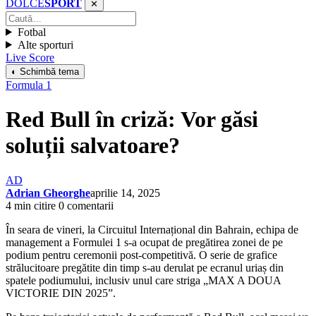
DOLCE
SPORT
✕
Fotbal
Alte sporturi
Live Score
◐ Schimbă tema
Formula 1
Red Bull în criză: Vor găsi
soluții salvatoare?
AD
Adrian Gheorghe
aprilie 14, 2025
4 min citire
0 comentarii
În seara de vineri, la Circuitul Internațional din Bahrain, echipa de
management a Formulei 1 s-a ocupat de pregătirea zonei de pe
podium pentru ceremonii post-competitivă. O serie de grafice
strălucitoare pregătite din timp s-au derulat pe ecranul uriaș din
spatele podiumului, inclusiv unul care striga „MAX A DOUA
VICTORIE DIN 2025”.