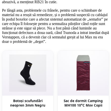
abrazivă, a menținut RB21 în cutie.
Pe lângă asta, problemele cu frânele, pentru care o schimbare de
material nu a reușit să remedieze, și o problemă suspectă cu cablajul
în podul boxelor care a afectat sistemul automatizat de „semafor” pe
care echipa îl folosește pentru a semnaliza piloților când roțile sunt
strânse și este sigur să plece. Nu a fost până când luminile au
funcționat defectuos a doua oară, când Tsunoda a intrat imediat după
Verstappen, că a devenit clar că semnalul greșit al lui Max nu era
doar o problemă de „deget”.
Botoși scufundări
Sac de dormit Camping
neopren 3mm Negru
MH100 10°C Mov Copii