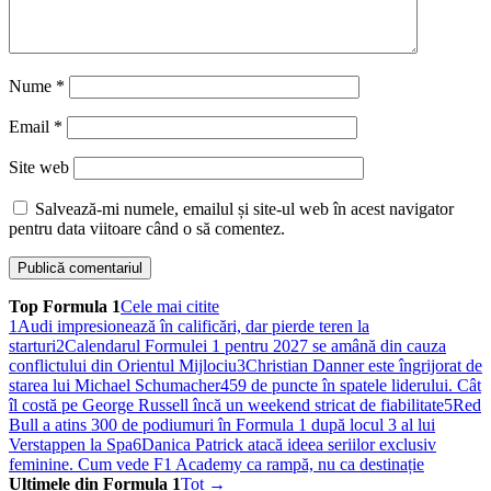
Nume
*
Email
*
Site web
Salvează-mi numele, emailul și site-ul web în acest navigator
pentru data viitoare când o să comentez.
Top Formula 1
Cele mai citite
1
Audi impresionează în calificări, dar pierde teren la
starturi
2
Calendarul Formulei 1 pentru 2027 se amână din cauza
conflictului din Orientul Mijlociu
3
Christian Danner este îngrijorat de
starea lui Michael Schumacher
4
59 de puncte în spatele liderului. Cât
îl costă pe George Russell încă un weekend stricat de fiabilitate
5
Red
Bull a atins 300 de podiumuri în Formula 1 după locul 3 al lui
Verstappen la Spa
6
Danica Patrick atacă ideea seriilor exclusiv
feminine. Cum vede F1 Academy ca rampă, nu ca destinație
Ultimele din Formula 1
Tot →