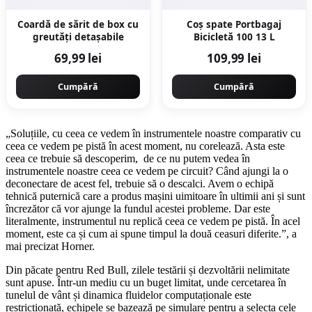
Coardă de sărit de box cu
Coș spate Portbagaj
greutăți detașabile
Bicicletă 100 13 L
69,99 lei
109,99 lei
Cumpără
Cumpără
„Soluțiile, cu ceea ce vedem în instrumentele noastre comparativ cu
ceea ce vedem pe pistă în acest moment, nu corelează. Asta este
ceea ce trebuie să descoperim, de ce nu putem vedea în
instrumentele noastre ceea ce vedem pe circuit? Când ajungi la o
deconectare de acest fel, trebuie să o descalci. Avem o echipă
tehnică puternică care a produs mașini uimitoare în ultimii ani și sunt
încrezător că vor ajunge la fundul acestei probleme. Dar este
literalmente, instrumentul nu replică ceea ce vedem pe pistă. În acel
moment, este ca și cum ai spune timpul la două ceasuri diferite.”, a
mai precizat Horner.
Din păcate pentru Red Bull, zilele testării și dezvoltării nelimitate
sunt apuse. Într-un mediu cu un buget limitat, unde cercetarea în
tunelul de vânt și dinamica fluidelor computaționale este
restricționată, echipele se bazează pe simulare pentru a selecta cele