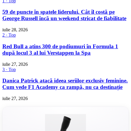
1 · Top
59 de puncte în spatele liderului. Cât îl costă pe
George Russell încă un weekend stricat de fiabilitate
iulie 28, 2026
2 · Top
Red Bull a atins 300 de podiumuri în Formula 1
după locul 3 al lui Verstappen la Spa
iulie 27, 2026
3 · Top
Danica Patrick atacă ideea seriilor exclusiv feminine.
Cum vede F1 Academy ca rampă, nu ca destinație
iulie 27, 2026