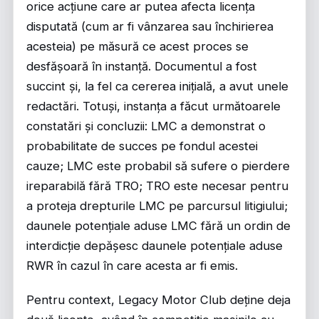
orice acțiune care ar putea afecta licența
disputată (cum ar fi vânzarea sau închirierea
acesteia) pe măsură ce acest proces se
desfășoară în instanță. Documentul a fost
succint și, la fel ca cererea inițială, a avut unele
redactări. Totuși, instanța a făcut următoarele
constatări și concluzii: LMC a demonstrat o
probabilitate de succes pe fondul acestei
cauze; LMC este probabil să sufere o pierdere
ireparabilă fără TRO; TRO este necesar pentru
a proteja drepturile LMC pe parcursul litigiului;
daunele potențiale aduse LMC fără un ordin de
interdicție depășesc daunele potențiale aduse
RWR în cazul în care acesta ar fi emis.
Pentru context, Legacy Motor Club deține deja