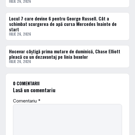
IULIE 26, 2026
Locul 7 care devine 6 pentru George Russell. Cât a
FORMULA 1
schimbat scurgerea de apă cursa Mercedes înainte de
start
IULIE 26, 2026
Hocevar câștigă prima mutare de duminică, Chase Elliott
DIVERSE
pleacă cu un dezavantaj pe linia boxelor
IULIE 26, 2026
0 COMENTARII
Lasă un comentariu
Comentariu
*