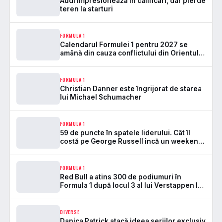
Audi impresionează în calificări, dar pierde
teren la starturi
FORMULA 1
Calendarul Formulei 1 pentru 2027 se
amână din cauza conflictului din Orientul
Mijlociu
FORMULA 1
Christian Danner este îngrijorat de starea
lui Michael Schumacher
FORMULA 1
59 de puncte în spatele liderului. Cât îl
costă pe George Russell încă un weekend
stricat de fiabilitate
FORMULA 1
Red Bull a atins 300 de podiumuri în
Formula 1 după locul 3 al lui Verstappen la
Spa
DIVERSE
Danica Patrick atacă ideea seriilor exclusiv