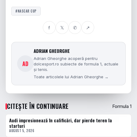
#NASCAR CUP
f
𝕏
✆
↗
ADRIAN GHEORGHE
Adrian Gheorghe acoperă pentru
AD
dolcesport.ro subiecte de formula 1, actuale
și tenis.
Toate articolele lui Adrian Gheorghe →
CITEȘTE ÎN CONTINUARE
Formula 1
Audi impresionează în calificări, dar pierde teren la
FORMULA 1
starturi
AUGUST 5, 2026