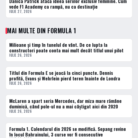
Danica Patrick atacă ideea seriilor exclusiv feminine. Cum
3 · TOP
vede F1 Academy ca rampă, nu ca destinație
IULIE 27, 2026
MAI MULTE DIN FORMULA 1
Milioane și timp în tunelul de vânt. De ce lupta la
FORMULA 1
constructori poate conta mai mult decât titlul unui pilot
IULIE 26, 2026
Titlul din Formula E se joacă la cinci puncte. Dennis
FORMULA 1
profită, Evans și Wehrlein pierd teren înainte de Londra
IULIE 26, 2026
McLaren a spart seria Mercedes, dar miza mare rămâne
FORMULA 1
duminică, când pole-ul nu a mai câștigat aici din 2020
IULIE 26, 2026
Formula 1. Calendarul din 2026 se modifică. Sepang revine
FORMULA 1
în locul Bahrainului, 3 curse vor fi consecutive