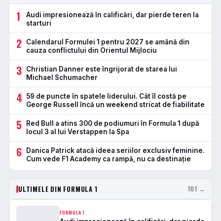
1
Audi impresionează în calificări, dar pierde teren la
starturi
2
Calendarul Formulei 1 pentru 2027 se amână din
cauza conflictului din Orientul Mijlociu
3
Christian Danner este îngrijorat de starea lui
Michael Schumacher
4
59 de puncte în spatele liderului. Cât îl costă pe
George Russell încă un weekend stricat de fiabilitate
5
Red Bull a atins 300 de podiumuri în Formula 1 după
locul 3 al lui Verstappen la Spa
6
Danica Patrick atacă ideea seriilor exclusiv feminine.
Cum vede F1 Academy ca rampă, nu ca destinație
ULTIMELE DIN FORMULA 1
TOT →
FORMULA 1