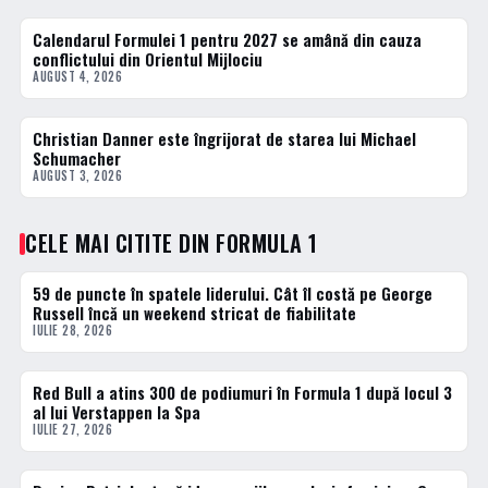
Calendarul Formulei 1 pentru 2027 se amână din cauza
FORMULA 1
conflictului din Orientul Mijlociu
AUGUST 4, 2026
Christian Danner este îngrijorat de starea lui Michael
FORMULA 1
Schumacher
AUGUST 3, 2026
CELE MAI CITITE DIN FORMULA 1
59 de puncte în spatele liderului. Cât îl costă pe George
1 · TOP
Russell încă un weekend stricat de fiabilitate
IULIE 28, 2026
Red Bull a atins 300 de podiumuri în Formula 1 după locul 3
2 · TOP
al lui Verstappen la Spa
IULIE 27, 2026