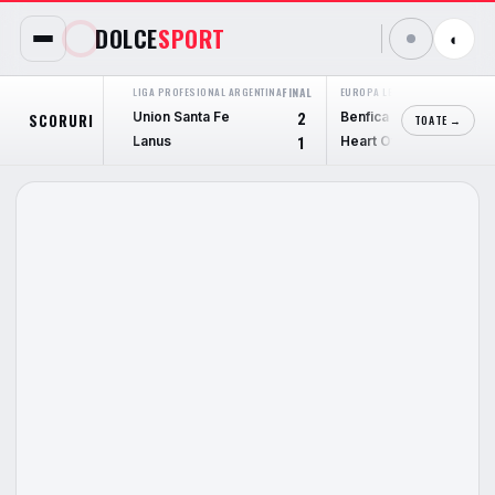
DOLCE
SPORT
◐
LIGA PROFESIONAL ARGENTINA
FINAL
EUROPA LEAGUE
FINAL
Union Santa Fe
Benfica
SCORURI
2
6
TOATE →
Lanus
Heart Of Midlothian
1
1