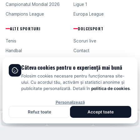
Campionatul Mondial 2026
Ligue 1
Champions League
Europa League
ALTE SPORTURI
DOLCESPORT
Tenis
Scoruri live
Handbal
Contact
Baschet
Publicitate
Câteva cookies pentru o experiență mai bună
Formula 1
Termeni și condiții
Folosim cookies necesare pentru funcționarea site-
Fotbal intern
ului. Cu acordul tău, activăm și statistici anonime și
publicitate personalizată. Detalii în
politica de cookies
.
Fotbal extern
Personalizează
Refuz toate
Accept toate
© 2026 DOLCESPORT. TOATE DREPTURILE REZERVATE.
Fotbal intern
Fotbal extern
Scoruri live
SCORURI, CLASAMENTE ȘI ANALIZE DIN TOATE COMPETIȚIILE